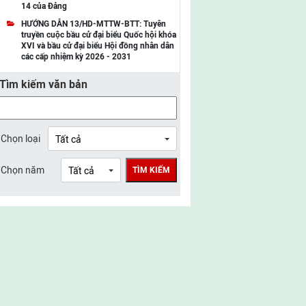
14 của Đảng
UBMTTQ Việt Nam tỉnh Điện Biên
HƯỚNG DẪN 13/HD-MTTW-BTT: Tuyên
truyền cuộc bầu cử đại biểu Quốc hội khóa
UBMTTQ Việt Nam tỉnh Sơn La
XVI và bầu cử đại biểu Hội đồng nhân dân
các cấp nhiệm kỳ 2026 - 2031
UBMTTQ Việt Nam tỉnh Thanh Hóa
Tìm kiếm văn bản
UBMTTQ Việt Nam tỉnh Nghệ An
UBMTTQ Việt Nam tỉnh Hà Tĩnh
UBMTTQ Việt Nam tỉnh Tuyên Quang
Chọn loại
UBMTTQ Việt Nam tỉnh Lào Cai
Chọn năm
TÌM KIẾM
UBMTTQ Việt Nam tỉnh Thái Nguyên
UBMTTQ Việt Nam tỉnh Phú Thọ
UBMTTQ Việt Nam tỉnh Bắc Ninh
UBMTTQ Việt Nam tỉnh Hưng Yên
UBMTTQ Việt Nam tỉnh Ninh Bình
UBMTTQ Việt Nam tỉnh Quảng Trị