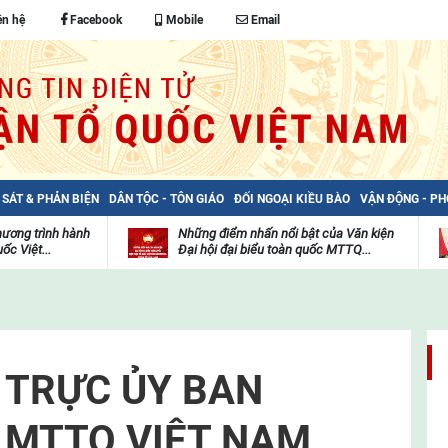
ên hệ
Facebook
Mobile
Email
 SÁT & PHẢN BIỆN
DÂN TỘC - TÔN GIÁO
ĐỐI NGOẠI KIỀU BÀO
VẬN ĐỘNG - P
hương trình hành
Những điểm nhấn nổi bật của Văn kiện
ốc Việt...
Đại hội đại biểu toàn quốc MTTQ...
Thư
H
viện
đ
video
c
m
t
 TRỰC ỦY BAN
 MTTQ VIỆT NAM