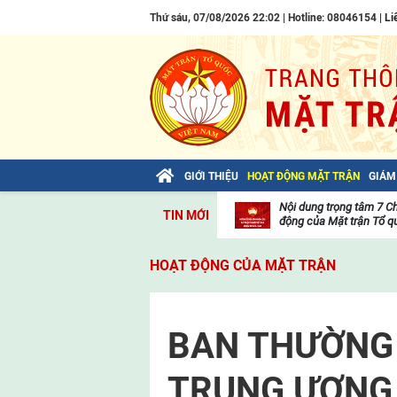
Thứ sáu, 07/08/2026 22:02 | Hotline: 08046154 |
Li
GIỚI THIỆU
HOẠT ĐỘNG MẶT TRẬN
GIÁM
Bài viết của Tổng Bí thư Tô Lâm: TIẾN
Nội dung trọng tâm 7 C
TIN MỚI
LÊN! TOÀN THẮNG ẮT VỀ TA!
động của Mặt trận Tổ qu
Thư
viện
HOẠT ĐỘNG CỦA MẶT TRẬN
video
BAN THƯỜNG
TRUNG ƯƠNG