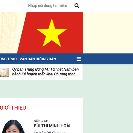
HONG TRÀO
VĂN BẢN HƯỚNG DẪN
Ủy ban Trung ương MTTQ Việt Nam ban
Toàn văn NGHỊ QU
hành Kế hoạch triển khai Chương trình...
toàn quốc Mặt trậ
oạt
Hoạt
ộng
động
ủa
của
ặt
mặt
rận
trận
GIỚI THIỆU
ĐỒNG CHÍ
BÙI THỊ MINH HOÀI
Ủy viên Bộ Chính trị,