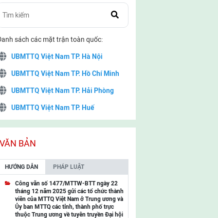
Danh sách các mặt trận toàn quốc:
UBMTTQ Việt Nam TP. Hà Nội
UBMTTQ Việt Nam TP. Hồ Chí Minh
UBMTTQ Việt Nam TP. Hải Phòng
UBMTTQ Việt Nam TP. Huế
UBMTTQ Việt Nam TP. Đà Nẵng
UBMTTQ Việt Nam TP. Cần Thơ
VĂN BẢN
UBMTTQ Việt Nam tỉnh Quảng Ninh
HƯỚNG DẪN
PHÁP LUẬT
UBMTTQ Việt Nam tỉnh Cao Bằng
Công văn số 1477/MTTW-BTT ngày 22
tháng 12 năm 2025 gửi các tổ chức thành
UBMTTQ Việt Nam tỉnh Lạng Sơn
viên của MTTQ Việt Nam ở Trung ương và
Ủy ban MTTQ các tỉnh, thành phố trực
UBMTTQ Việt Nam tỉnh Lai Châu
thuộc Trung ương về tuyên truyền Đại hội