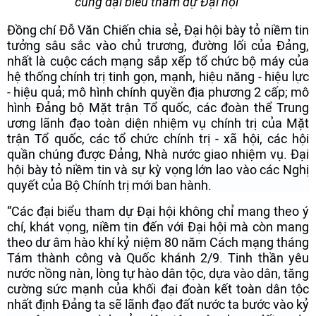
cùng đại biểu tham dự Đại hội
Đồng chí Đỗ Văn Chiến chia sẻ, Đại hội bày tỏ niềm tin
tưởng sâu sắc vào chủ trương, đường lối của Đảng,
nhất là cuộc cách mạng sắp xếp tổ chức bộ máy của
hệ thống chính trị tinh gọn, mạnh, hiệu năng - hiệu lực
- hiệu quả; mô hình chính quyền địa phương 2 cấp; mô
hình Đảng bộ Mặt trận Tổ quốc, các đoàn thể Trung
ương lãnh đạo toàn diện nhiệm vụ chính trị của Mặt
trận Tổ quốc, các tổ chức chính trị - xã hội, các hội
quần chúng được Đảng, Nhà nước giao nhiệm vụ. Đại
hội bày tỏ niềm tin và sự kỳ vọng lớn lao vào các Nghị
quyết của Bộ Chính trị mới ban hành.
“Các đại biểu tham dự Đại hội không chỉ mang theo ý
chí, khát vọng, niềm tin đến với Đại hội mà còn mang
theo dư âm hào khí kỷ niệm 80 năm Cách mạng tháng
Tám thành công và Quốc khánh 2/9. Tinh thần yêu
nước nồng nàn, lòng tự hào dân tộc, dựa vào dân, tăng
cường sức mạnh của khối đại đoàn kết toàn dân tộc
nhất định Đảng ta sẽ lãnh đạo đất nước ta bước vào kỷ