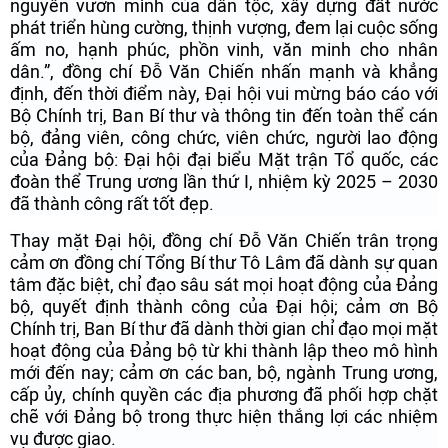
nguyên vươn mình của dân tộc, xây dựng đất nước
phát triển hùng cường, thịnh vượng, đem lại cuộc sống
ấm no, hạnh phúc, phồn vinh, văn minh cho nhân
dân.”, đồng chí Đỗ Văn Chiến nhấn mạnh và khẳng
định, đến thời điểm này, Đại hội vui mừng báo cáo với
Bộ Chính trị, Ban Bí thư và thông tin đến toàn thể cán
bộ, đảng viên, công chức, viên chức, người lao động
của Đảng bộ: Đại hội đại biểu Mặt trận Tổ quốc, các
đoàn thể Trung ương lần thứ I, nhiệm kỳ 2025 – 2030
đã thành công rất tốt đẹp.
Thay mặt Đại hội, đồng chí Đỗ Văn Chiến trân trọng
cảm ơn đồng chí Tổng Bí thư Tô Lâm đã dành sự quan
tâm đặc biệt, chỉ đạo sâu sát mọi hoạt động của Đảng
bộ, quyết định thành công của Đại hội; cảm ơn Bộ
Chính trị, Ban Bí thư đã dành thời gian chỉ đạo mọi mặt
hoạt động của Đảng bộ từ khi thành lập theo mô hình
mới đến nay; cảm ơn các ban, bộ, ngành Trung ương,
cấp ủy, chính quyền các địa phương đã phối hợp chặt
chẽ với Đảng bộ trong thực hiện thắng lợi các nhiệm
vụ được giao.