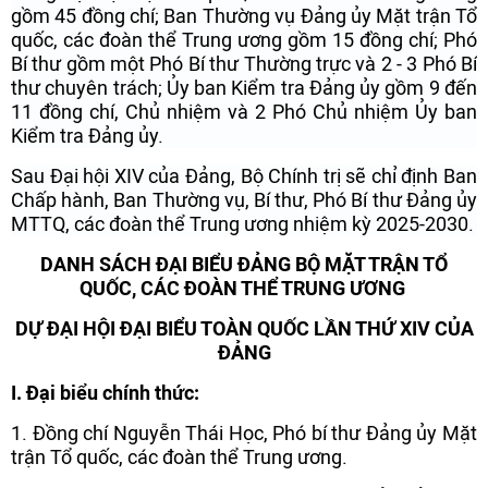
gồm 45 đồng chí; Ban Thường vụ Đảng ủy Mặt trận Tổ
quốc, các đoàn thể Trung ương gồm 15 đồng chí; Phó
Bí thư gồm một Phó Bí thư Thường trực và 2 - 3 Phó Bí
thư chuyên trách; Ủy ban Kiểm tra Đảng ủy gồm 9 đến
11 đồng chí, Chủ nhiệm và 2 Phó Chủ nhiệm Ủy ban
Kiểm tra Đảng ủy.
Sau Đại hội XIV của Đảng, Bộ Chính trị sẽ chỉ định Ban
Chấp hành, Ban Thường vụ, Bí thư, Phó Bí thư Đảng ủy
MTTQ, các đoàn thể Trung ương nhiệm kỳ 2025-2030.
DANH SÁCH ĐẠI BIỂU ĐẢNG BỘ MẶT TRẬN TỔ
QUỐC, CÁC ĐOÀN THỂ TRUNG ƯƠNG
DỰ ĐẠI HỘI ĐẠI BIỂU TOÀN QUỐC LẦN THỨ XIV CỦA
ĐẢNG
I. Đ
ại biểu ch
ính th
ức:
1. Đồng chí Nguyễn Thái Học, Phó bí thư Đảng ủy Mặt
trận Tổ quốc, các đoàn thể Trung ương.