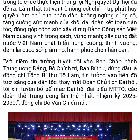
trong tổ chức thực hiện thắng lợi Nghị quyết Đại hội đã
đề ra. Làm thật tốt vai trò nòng cốt chính trị, phát huy
quyền làm chủ của nhân dân, không ngừng củng cố,
tăng cường sức mạnh của khối đại đoàn kết toàn dân
tộc, đóng góp công sức xây dựng Đảng Cộng sản Việt
Nam quang vinh trong sạch, vững mạnh; xây dựng đất
nước Việt Nam phát triển hùng cường, thịnh vượng,
đem lại cuộc sống ấm no, hạnh phúc cho nhân dân.
“Với niềm tin tưởng tuyệt đối vào Ban Chấp hành
Trung ương Đảng, Bộ Chính trị, Ban Bí thư, đứng đầu là
đồng chí Tổng Bí thư Tô Lâm, tin tưởng vào tiền đồ
tươi sáng của dân tộc, thay mặt Đoàn Chủ tịch Đại hội,
tôi xin tuyên bố bế mạc Đại hội đại biểu MTTQ, các
đoàn thể Trung ương lần thứ nhất, nhiệm kỳ 2025-
2030.”, đồng chí Đỗ Văn Chiến nói.