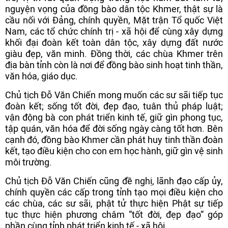
nguyện vọng của đồng bào dân tộc Khmer, thật sự là
cầu nối với Đảng, chính quyền, Mặt trận Tổ quốc Việt
Nam, các tổ chức chính trị - xã hội để cùng xây dựng
khối đại đoàn kết toàn dân tộc, xây dựng đất nước
giàu đẹp, văn minh. Đồng thời, các chùa Khmer trên
địa bàn tỉnh còn là nơi để đồng bào sinh hoạt tinh thần,
văn hóa, giáo dục.
Chủ tịch Đỗ Văn Chiến mong muốn các sư sãi tiếp tục
đoàn kết; sống tốt đời, đẹp đạo, tuân thủ pháp luật;
vận động bà con phát triển kinh tế, giữ gìn phong tục,
tập quán, văn hóa để đời sống ngày càng tốt hơn. Bên
cạnh đó, đồng bào Khmer cần phát huy tinh thần đoàn
kết, tạo điều kiện cho con em học hành, giữ gìn vệ sinh
môi trường.
Chủ tịch Đỗ Văn Chiến cũng đề nghị, lãnh đạo cấp ủy,
chính quyền các cấp trong tỉnh tạo mọi điều kiện cho
các chùa, các sư sãi, phật tử thực hiện Phật sự tiếp
tục thực hiện phương châm “tốt đời, đẹp đạo” góp
phần cùng tỉnh phát triển kinh tế - xã hội.