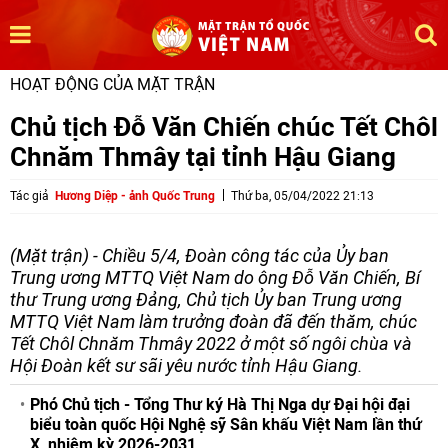
HOẠT ĐỘNG CỦA MẶT TRẬN
Chủ tịch Đỗ Văn Chiến chúc Tết Chôl
Chnăm Thmây tại tỉnh Hậu Giang
Tác giả
Hương Diệp - ảnh Quốc Trung
Thứ ba, 05/04/2022 21:13
(Mặt trận) - Chiều 5/4, Đoàn công tác của Ủy ban
Trung ương MTTQ Việt Nam do ông Đỗ Văn Chiến, Bí
thư Trung ương Đảng, Chủ tịch Ủy ban Trung ương
MTTQ Việt Nam làm trưởng đoàn đã đến thăm, chúc
Tết Chôl Chnăm Thmây 2022 ở một số ngôi chùa và
Hội Đoàn kết sư sãi yêu nước tỉnh Hậu Giang.
Phó Chủ tịch - Tổng Thư ký Hà Thị Nga dự Đại hội đại
biểu toàn quốc Hội Nghệ sỹ Sân khấu Việt Nam lần thứ
X, nhiệm kỳ 2026-2031