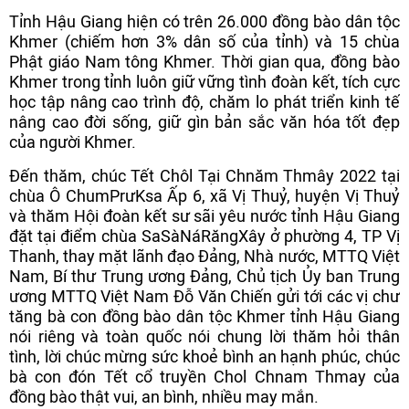
Tỉnh Hậu Giang hiện có trên 26.000 đồng bào dân tộc
Khmer (chiếm hơn 3% dân số của tỉnh) và 15 chùa
Phật giáo Nam tông Khmer. Thời gian qua, đồng bào
Khmer trong tỉnh luôn giữ vững tình đoàn kết, tích cực
học tập nâng cao trình độ, chăm lo phát triển kinh tế
nâng cao đời sống, giữ gìn bản sắc văn hóa tốt đẹp
của người Khmer.
Đến thăm, chúc Tết Chôl Tại Chnăm Thmây 2022 tại
chùa Ô ChumPrưKsa Ấp 6, xã Vị Thuỷ, huyện Vị Thuỷ
và thăm Hội đoàn kết sư sãi yêu nước tỉnh Hậu Giang
đặt tại điểm chùa SaSàNáRăngXây ở phường 4, TP Vị
Thanh, thay mặt lãnh đạo Đảng, Nhà nước, MTTQ Việt
Nam, Bí thư Trung ương Đảng, Chủ tịch Ủy ban Trung
ương MTTQ Việt Nam Đỗ Văn Chiến gửi tới các vị chư
tăng bà con đồng bào dân tộc Khmer tỉnh Hậu Giang
nói riêng và toàn quốc nói chung lời thăm hỏi thân
tình, lời chúc mừng sức khoẻ bình an hạnh phúc, chúc
bà con đón Tết cổ truyền Chol Chnam Thmay của
đồng bào thật vui, an bình, nhiều may mắn.