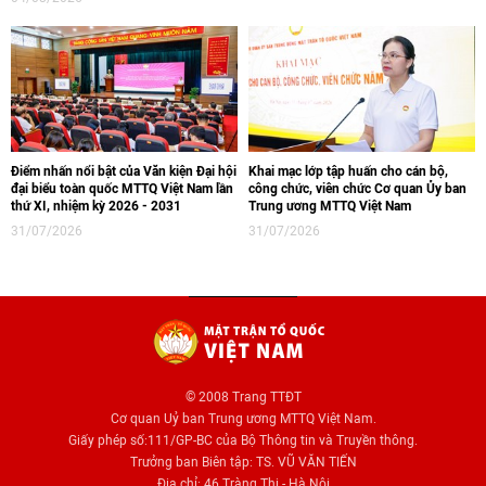
Điểm nhấn nổi bật của Văn kiện Đại hội
Khai mạc lớp tập huấn cho cán bộ,
đại biểu toàn quốc MTTQ Việt Nam lần
công chức, viên chức Cơ quan Ủy ban
thứ XI, nhiệm kỳ 2026 - 2031
Trung ương MTTQ Việt Nam
31/07/2026
31/07/2026
© 2008 Trang TTĐT
Cơ quan Uỷ ban Trung ương MTTQ Việt Nam.
Giấy phép số:111/GP-BC của Bộ Thông tin và Truyền thông.
Trưởng ban Biên tập: TS. VŨ VĂN TIẾN
Địa chỉ: 46 Tràng Thi - Hà Nội