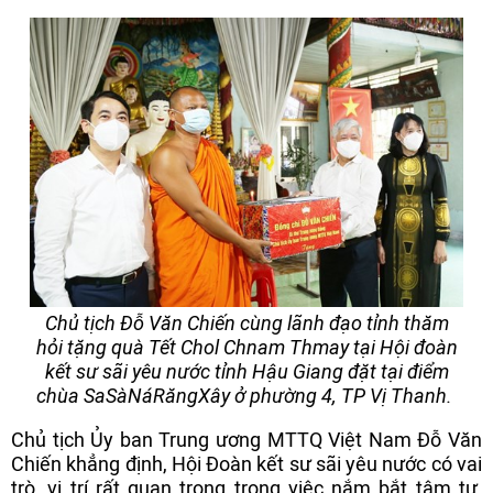
Chủ tịch Đỗ Văn Chiến cùng lãnh đạo tỉnh thăm
hỏi tặng quà Tết Chol Chnam Thmay tại Hội đoàn
kết sư sãi yêu nước tỉnh Hậu Giang đặt tại điểm
chùa SaSàNáRăngXây ở phường 4, TP Vị Thanh.
Chủ tịch Ủy ban Trung ương MTTQ Việt Nam Đỗ Văn
Chiến khẳng định, Hội Đoàn kết sư sãi yêu nước có vai
trò, vị trí rất quan trọng trong việc nắm bắt tâm tư,