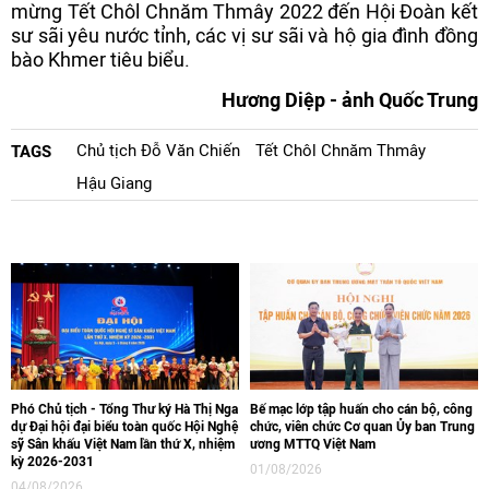
mừng Tết Chôl Chnăm Thmây 2022 đến Hội Đoàn kết
sư sãi yêu nước tỉnh, các vị sư sãi và hộ gia đình đồng
bào Khmer tiêu biểu.
Hương Diệp - ảnh Quốc Trung
Chủ tịch Đỗ Văn Chiến
Tết Chôl Chnăm Thmây
TAGS
Hậu Giang
Phó Chủ tịch - Tổng Thư ký Hà Thị Nga
Bế mạc lớp tập huấn cho cán bộ, công
dự Đại hội đại biểu toàn quốc Hội Nghệ
chức, viên chức Cơ quan Ủy ban Trung
sỹ Sân khấu Việt Nam lần thứ X, nhiệm
ương MTTQ Việt Nam
kỳ 2026-2031
01/08/2026
04/08/2026