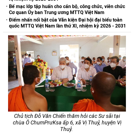
Bế mạc lớp tập huấn cho cán bộ, công chức, viên chức
Cơ quan Ủy ban Trung ương MTTQ Việt Nam
Điểm nhấn nổi bật của Văn kiện Đại hội đại biểu toàn
quốc MTTQ Việt Nam lần thứ XI, nhiệm kỳ 2026 - 2031
Chủ tịch Đỗ Văn Chiến thăm hỏi các Sư sãi tại
chùa Ô ChumPrưKsa ấp 6, xã Vị Thuỷ, huyện Vị
Thuỷ.