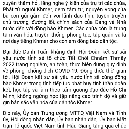
xuyên thăm hỏi, lắng nghe ý kiến của trụ trì các chùa,
Phật tử người Khmer, đem tâm tư, nguyện vọng của
bà con gửi gắm đến với lãnh đạo tỉnh; tuyên truyền
chủ trương, đường lối, chính sách của Đảng và Nhà
nước đến với đồng bào Khmer. Các chùa còn là trung
tâm văn hóa, truyền thống, phong tục, tập quán và là
nơi dạy tiếng Khmer cho con em đồng bào dân tộc.
Đại đức Danh Tuấn khẳng định Hội Đoàn kết sư sãi
yêu nước tỉnh sẽ tổ chức Tết Chôl Chnăm Thmây
2022 trang nghiêm, an toàn, thực hiện đúng quy định
về phòng, chống dịch COVID-19. Đồng thời, thời gian
tới, Hội Đoàn kết sư sãi yêu nước tỉnh sẽ cùng đồng
bào Khmer trong tỉnh tiếp tục phát huy tinh thần đoàn
kết, học tập và làm theo tấm gương đạo đức Hồ Chí
Minh, không ngừng học tập nâng cao trình độ và giữ
gìn bản sắc văn hóa của dân tộc Khmer.
Dịp này, Ủy ban Trung ương MTTQ Việt Nam và Tỉnh
ủy, Hội đồng nhân dân, Ủy ban nhân dân, Ủy ban Mặt
trận Tổ quốc Việt Nam tỉnh Hậu Giang tặng quà chúc