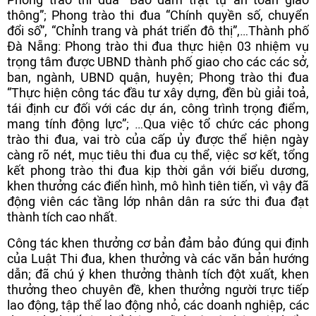
thông”; Phong trào thi đua “Chính quyền số, chuyển
đổi số”, “Chỉnh trang và phát triển đô thị”,…Thành phố
Đà Nẵng: Phong trào thi đua thực hiện 03 nhiệm vụ
trọng tâm được UBND thành phố giao cho các các sở,
ban, ngành, UBND quận, huyện; Phong trào thi đua
“Thực hiện công tác đầu tư xây dựng, đền bù giải toả,
tái định cư đối với các dự án, công trình trọng điểm,
mang tính động lực”; …Qua việc tổ chức các phong
trào thi đua, vai trò của cấp ủy được thể hiện ngày
càng rõ nét, mục tiêu thi đua cụ thể, việc sơ kết, tổng
kết phong trào thi đua kịp thời gắn với biểu dương,
khen thưởng các điển hình, mô hình tiên tiến, vì vậy đã
động viên các tầng lớp nhân dân ra sức thi đua đạt
thành tích cao nhất.
Công tác khen thưởng cơ bản đảm bảo đúng qui định
của Luật Thi đua, khen thưởng và các văn bản hướng
dẫn; đã chú ý khen thưởng thành tích đột xuất, khen
thưởng theo chuyên đề, khen thưởng người trực tiếp
lao động, tập thể lao động nhỏ, các doanh nghiệp, các