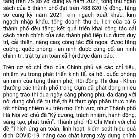
tăng trên 7% so với cùng kỳ năm 2021; tổng thu ngân
sách của 5 thành phố đạt trên 488.820 tỷ đồng, tăng
so cùng kỳ năm 2021; kim ngạch xuất khẩu, kim
ngạch nhập khẩu, tổng doanh thu du lịch của cả 5
thành phố đều tăng; kết quả triển khai công tác cải
cách hành chính của các thành phố tiếp tục được duy
trì, cải thiện, nâng cao; công tác đối ngoại được tăng
cường; quốc phòng - an ninh được củng cố; an ninh
chính trị, trật tự an toàn xã hội được đảm bảo.
Trên cơ sở chỉ đạo của Chính phủ và các chỉ tiêu,
nhiệm vụ trong phát triển kinh tế, xã hội, quốc phòng
an ninh của từng thành phố, Hội đồng Thi đua - Khen
thưởng các thành phố trong Cụm đã phát động nhiều
phong trào thi đua ngày càng phong phú, đa dạng với
nội dung chủ đề cụ thể, thiết thực góp phần thực hiện
tốt những nhiệm vụ trên mọi lĩnh vực, như: Thành phố
Hà Nội với chủ đề “Kỷ cương, trách nhiệm, hành động,
sáng tạo, phát triển”; Thành phố Hồ Chí Minh với chủ
đề “Thích ứng an toàn, linh hoạt, kiểm soát hiệu quả
dịch COVID-19, nâng cao chất lượng xây dựng chính