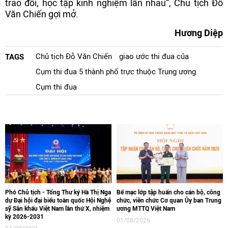
trao đổi, học tập kinh nghiệm lẫn nhau”, Chủ tịch Đỗ
Văn Chiến gợi mở.
Hương Diệp
Chủ tịch Đỗ Văn Chiến
giao ước thi đua của
TAGS
Cụm thi đua 5 thành phố trực thuộc Trung ương
Cụm thi đua
Phó Chủ tịch - Tổng Thư ký Hà Thị Nga
Bế mạc lớp tập huấn cho cán bộ, công
dự Đại hội đại biểu toàn quốc Hội Nghệ
chức, viên chức Cơ quan Ủy ban Trung
sỹ Sân khấu Việt Nam lần thứ X, nhiệm
ương MTTQ Việt Nam
kỳ 2026-2031
01/08/2026