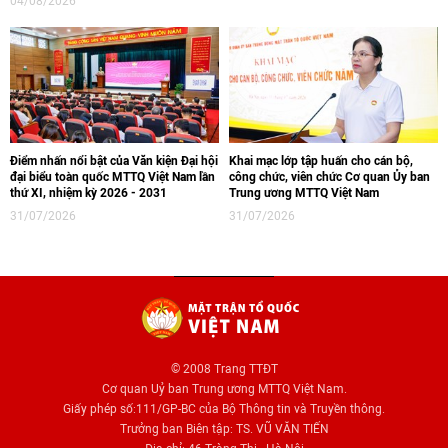
04/08/2026
Điểm nhấn nổi bật của Văn kiện Đại hội
Khai mạc lớp tập huấn cho cán bộ,
đại biểu toàn quốc MTTQ Việt Nam lần
công chức, viên chức Cơ quan Ủy ban
thứ XI, nhiệm kỳ 2026 - 2031
Trung ương MTTQ Việt Nam
31/07/2026
31/07/2026
© 2008 Trang TTĐT
Cơ quan Uỷ ban Trung ương MTTQ Việt Nam.
Giấy phép số:111/GP-BC của Bộ Thông tin và Truyền thông.
Trưởng ban Biên tập: TS. VŨ VĂN TIẾN