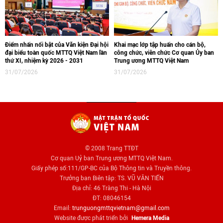
Điểm nhấn nổi bật của Văn kiện Đại hội
Khai mạc lớp tập huấn cho cán bộ,
đại biểu toàn quốc MTTQ Việt Nam lần
công chức, viên chức Cơ quan Ủy ban
thứ XI, nhiệm kỳ 2026 - 2031
Trung ương MTTQ Việt Nam
31/07/2026
31/07/2026
© 2008 Trang TTĐT
Cơ quan Uỷ ban Trung ương MTTQ Việt Nam.
Giấy phép số:111/GP-BC của Bộ Thông tin và Truyền thông.
Trưởng ban Biên tập: TS. VŨ VĂN TIẾN
Địa chỉ: 46 Tràng Thi - Hà Nội
ĐT: 08046154
Email:
trunguongmttqvietnam@gmail.com
Website được phát triển bởi
Hemera Media