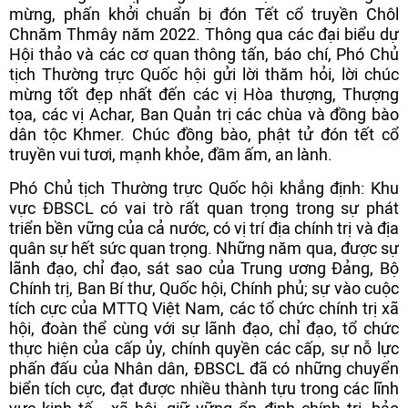
mừng, phấn khởi chuẩn bị đón Tết cổ truyền Chôl
Chnăm Thmây năm 2022. Thông qua các đại biểu dự
Hội thảo và các cơ quan thông tấn, báo chí, Phó Chủ
tịch Thường trực Quốc hội gửi lời thăm hỏi, lời chúc
mừng tốt đẹp nhất đến các vị Hòa thượng, Thượng
tọa, các vị Achar, Ban Quản trị các chùa và đồng bào
dân tộc Khmer. Chúc đồng bào, phật tử đón tết cổ
truyền vui tươi, mạnh khỏe, đầm ấm, an lành.
Phó Chủ tịch Thường trực Quốc hội khẳng định: Khu
vực ĐBSCL có vai trò rất quan trọng trong sự phát
triển bền vững của cả nước, có vị trí địa chính trị và địa
quân sự hết sức quan trọng. Những năm qua, được sự
lãnh đạo, chỉ đạo, sát sao của Trung ương Đảng, Bộ
Chính trị, Ban Bí thư, Quốc hội, Chính phủ; sự vào cuộc
tích cực của MTTQ Việt Nam, các tổ chức chính trị xã
hội, đoàn thể cùng với sự lãnh đạo, chỉ đạo, tổ chức
thực hiện của cấp ủy, chính quyền các cấp, sự nỗ lực
phấn đấu của Nhân dân, ĐBSCL đã có những chuyển
biển tích cực, đạt được nhiều thành tựu trong các lĩnh