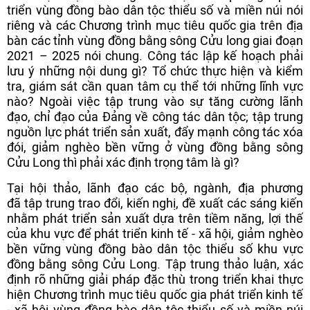
triển vùng đồng bào dân tộc thiểu số và miền núi nói
riêng và các Chương trình mục tiêu quốc gia trên địa
bàn các tỉnh vùng đồng bằng sông Cửu long giai đoạn
2021 – 2025 nói chung. Công tác lập kế hoạch phải
lưu ý những nội dung gì? Tổ chức thực hiện và kiểm
tra, giám sát cần quan tâm cụ thể tới những lĩnh vực
nào? Ngoài việc tập trung vào sự tăng cường lãnh
đạo, chỉ đạo của Đảng về công tác dân tộc; tập trung
nguồn lực phát triển sản xuất, đẩy mạnh công tác xóa
đói, giảm nghèo bền vững ở vùng đồng bằng sông
Cửu Long thì phải xác định trọng tâm là gì?
Tại hội thảo, lãnh đạo các bộ, ngành, địa phương
đã tập trung trao đổi, kiến nghị, đề xuất các sáng kiến
nhằm phát triển sản xuất dựa trên tiềm năng, lợi thế
của khu vực để phát triển kinh tế - xã hội, giảm nghèo
bền vững vùng đồng bào dân tộc thiểu số khu vực
đồng bằng sông Cửu Long. Tập trung thảo luận, xác
định rõ những giải pháp đặc thù trong triển khai thực
hiện Chương trình mục tiêu quốc gia phát triển kinh tế
- xã hội vùng đồng bào dân tộc thiểu số và miền núi