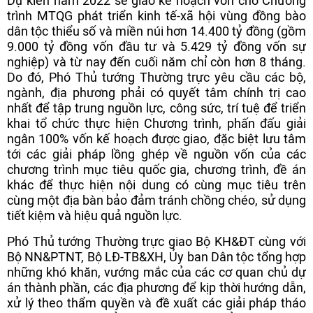
Dự kiến năm 2022 sẽ giao kế hoạch vốn cho Chương
trình MTQG phát triển kinh tế-xã hội vùng đồng bào
dân tộc thiểu số và miền núi hơn 14.400 tỷ đồng (gồm
9.000 tỷ đồng vốn đầu tư và 5.429 tỷ đồng vốn sự
nghiệp) và từ nay đến cuối năm chỉ còn hơn 8 tháng.
Do đó, Phó Thủ tướng Thường trực yêu cầu các bộ,
ngành, địa phương phải có quyết tâm chính trị cao
nhất để tập trung nguồn lực, công sức, trí tuệ để triển
khai tổ chức thực hiện Chương trình, phấn đấu giải
ngân 100% vốn kế hoạch được giao, đặc biệt lưu tâm
tới các giải pháp lồng ghép về nguồn vốn của các
chương trình mục tiêu quốc gia, chương trình, đề án
khác để thực hiện nội dung có cùng mục tiêu trên
cùng một địa bàn bảo đảm tránh chồng chéo, sử dụng
tiết kiệm và hiệu quả nguồn lực.
Phó Thủ tướng Thường trực giao Bộ KH&ĐT cùng với
Bộ NN&PTNT, Bộ LĐ-TB&XH, Ủy ban Dân tộc tổng hợp
những khó khăn, vướng mắc của các cơ quan chủ dự
án thành phần, các địa phương để kịp thời hướng dẫn,
xử lý theo thẩm quyền và đề xuất các giải pháp tháo