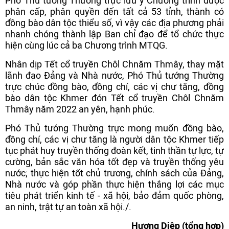
Phó Thủ tướng Thường trực lưu ý Chương trình được
phân cấp, phân quyền đến tất cả 53 tỉnh, thành có
đồng bào dân tộc thiểu số, vì vậy các địa phương phải
nhanh chóng thành lập Ban chỉ đạo để tổ chức thực
hiện cùng lúc cả ba Chương trình MTQG.
Nhân dịp Tết cổ truyền Chôl Chnăm Thmây, thay mặt
lãnh đạo Đảng và Nhà nước, Phó Thủ tướng Thường
trực chúc đồng bào, đồng chí, các vị chư tăng, đồng
bào dân tộc Khmer đón Tết cổ truyền Chôl Chnăm
Thmây năm 2022 an yên, hạnh phúc.
Phó Thủ tướng Thường trực mong muốn đồng bào,
đồng chí, các vị chư tăng là người dân tộc Khmer tiếp
tục phát huy truyền thống đoàn kết, tinh thần tự lực, tự
cường, bản sắc văn hóa tốt đẹp và truyền thống yêu
nước; thực hiện tốt chủ trương, chính sách của Đảng,
Nhà nước và góp phần thực hiện thắng lợi các mục
tiêu phát triển kinh tế - xã hội, bảo đảm quốc phòng,
an ninh, trật tự an toàn xã hội./.
Hương Diệp (tổng hợp)