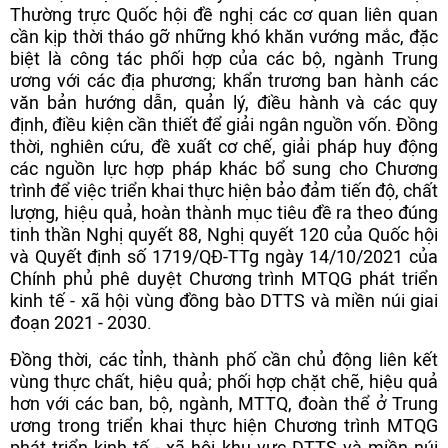
Thường trực Quốc hội đề nghị các cơ quan liên quan
cần kịp thời tháo gỡ những khó khăn vướng mắc, đặc
biệt là công tác phối hợp của các bộ, ngành Trung
ương với các địa phương; khẩn trương ban hành các
văn bản hướng dẫn, quản lý, điều hành và các quy
định, điều kiện cần thiết để giải ngân nguồn vốn. Đồng
thời, nghiên cứu, đề xuất cơ chế, giải pháp huy động
các nguồn lực hợp pháp khác bổ sung cho Chương
trình để việc triển khai thực hiện bảo đảm tiến độ, chất
lượng, hiệu quả, hoàn thành mục tiêu đề ra theo đúng
tinh thần Nghị quyết 88, Nghị quyết 120 của Quốc hội
và Quyết định số 1719/QĐ-TTg ngày 14/10/2021 của
Chính phủ phê duyệt Chương trình MTQG phát triển
kinh tế - xã hội vùng đồng bào DTTS và miền núi giai
đoạn 2021 - 2030.
Đồng thời, các tỉnh, thành phố cần chủ động liên kết
vùng thực chất, hiệu quả; phối hợp chặt chẽ, hiệu quả
hơn với các ban, bộ, ngành, MTTQ, đoàn thể ở Trung
ương trong triển khai thực hiện Chương trình MTQG
phát triển kinh tế - xã hội khu vực DTTS và miền núi