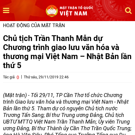
HOẠT ĐỘNG CỦA MẶT TRẬN
Chủ tịch Trần Thanh Mẫn dự
Chương trình giao lưu văn hóa và
thương mại Việt Nam – Nhật Bản lần
thứ 5
Tác giả
()
Thứ sáu, 29/11/2019 22:46
(Mặt trận) - Tối 29/11, TP Cần Thơ tổ chức Chương
trình Giao lưu văn hóa và thương mại Việt Nam - Nhật
Bản lần thứ 5. Tham dự có nguyên Chủ tịch nước
Trương Tấn Sang; Bí thư Trung ương Đảng, Chủ tịch
UBTƯ MTTQ Việt Nam Trần Thanh Mẫn; Ủy viên Trung
ương Đảng, Bí thư Thành ủy Cần Thơ Trần Quốc Trung;
ông Hà Văn Siêu, Phó Tổng cục Trưởng Tổng cục Du