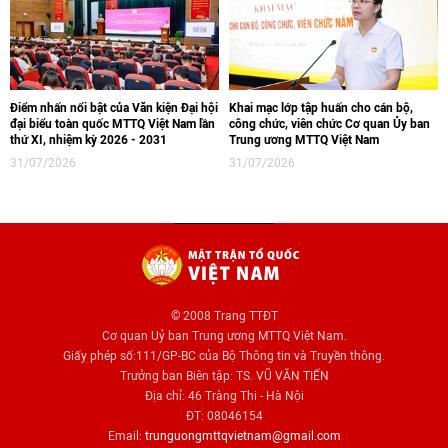
Điểm nhấn nổi bật của Văn kiện Đại hội
Khai mạc lớp tập huấn cho cán bộ,
đại biểu toàn quốc MTTQ Việt Nam lần
công chức, viên chức Cơ quan Ủy ban
thứ XI, nhiệm kỳ 2026 - 2031
Trung ương MTTQ Việt Nam
31/07/2026
31/07/2026
© 2008 Trang TTĐT
Cơ quan Uỷ ban Trung ương MTTQ Việt Nam.
Giấy phép số:111/GP-BC của Bộ Thông tin và Truyền thông.
Trưởng ban Biên tập: TS. VŨ VĂN TIẾN
Địa chỉ: 46 Tràng Thi - Hà Nội
ĐT: 08046154
Email:
trunguongmttqvietnam@gmail.com