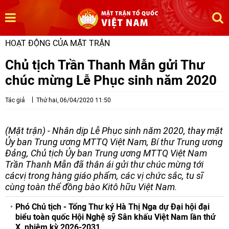
HOẠT ĐỘNG CỦA MẶT TRẬN
Chủ tịch Trần Thanh Mẫn gửi Thư
chúc mừng Lễ Phục sinh năm 2020
Tác giả
Thứ hai, 06/04/2020 11:50
(Mặt trận) - Nhân dịp Lễ Phục sinh năm 2020, thay mặt
Ủy ban Trung ương MTTQ Việt Nam, Bí thư Trung ương
Đảng, Chủ tịch Ủy ban Trung ương MTTQ Việt Nam
Trần Thanh Mẫn đã thân ái gửi thư chúc mừng tới
cácvị trong hàng giáo phẩm, các vị chức sắc, tu sĩ
cùng toàn thể đồng bào Kitô hữu Việt Nam.
Phó Chủ tịch - Tổng Thư ký Hà Thị Nga dự Đại hội đại
biểu toàn quốc Hội Nghệ sỹ Sân khấu Việt Nam lần thứ
X, nhiệm kỳ 2026-2031