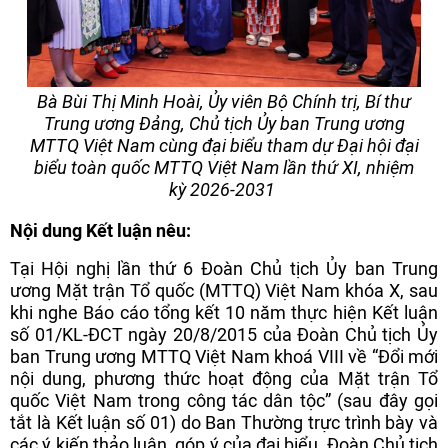
Bà Bùi Thị Minh Hoài, Ủy viên Bộ Chính trị, Bí thư
Trung ương Đảng, Chủ tịch Ủy ban Trung ương
MTTQ Việt Nam cùng đại biểu tham dự Đại hội đại
biểu toàn quốc MTTQ Việt Nam lần thứ XI, nhiệm
kỳ 2026-2031
Nội dung Kết luận nêu:
Tại Hội nghị lần thứ 6 Đoàn Chủ tịch Ủy ban Trung
ương Mặt trận Tổ quốc (MTTQ) Việt Nam khóa X, sau
khi nghe Báo cáo tổng kết 10 năm thực hiện Kết luận
số 01/KL-ĐCT ngày 20/8/2015 của Đoàn Chủ tịch Ủy
ban Trung ương MTTQ Việt Nam khoá VIII về “Đổi mới
nội dung, phương thức hoạt động của Mặt trận Tổ
quốc Việt Nam trong công tác dân tộc” (sau đây gọi
tắt là Kết luận số 01) do Ban Thường trực trình bày và
các ý kiến thảo luận, góp ý của đại biểu, Đoàn Chủ tịch