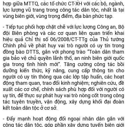
hợp giữa MTTQ, các tổ chức CT-XH với các bộ, ngành,
lực lượng vũ trang trong công tác dân tộc, nhất là tại
vùng biên giới, vùng trọng điểm, địa bàn phức tạp.
- Tiếp tục phối hợp chặt chẽ với lực lượng Công an, Bộ
đội Biên phòng và các cơ quan liên quan triển khai
hiệu quả Chỉ thị số 06/2008/CT-TTg của Thủ tướng
Chính phủ về phát huy vai trò người có uy tín trong
đồng bào DTTS, gắn với phong trào “Toàn dân tham
gia bảo vệ chủ quyền lãnh thổ, an ninh biên giới quốc
gia trong tình hình mới”. Tăng cường công tác bồi
dưỡng kiến thức, kỹ năng, cung cấp thông tin cho
người có uy tín thông qua các lớp tập huấn, các hoạt
động tham quan, trao đổi kinh nghiệm; nghiên cứu, đề
xuất các cơ chế, chính sách phù hợp đối với người có
uy tín, để thực sự phát huy vai trò nòng cốt trong công
tác tuyên truyền, vận động, xây dựng khối đại đoàn
kết toàn dân tộc ở cơ sở.
- Đẩy mạnh hoạt động đối ngoại nhân dân gắn với
công tác dân tộc, góp phần xây dựng tuyến biên giới