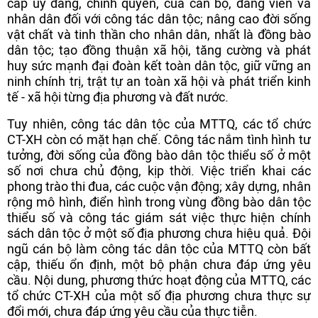
cấp uỷ đảng, chính quyền, của cán bộ, đảng viên và
nhân dân đối với công tác dân tộc; nâng cao đời sống
vật chất và tinh thần cho nhân dân, nhất là đồng bào
dân tộc; tạo đồng thuận xã hội, tăng cường và phát
huy sức mạnh đại đoàn kết toàn dân tộc, giữ vững an
ninh chính trị, trật tự an toàn xã hội và phát triển kinh
tế - xã hội từng địa phương và đất nước.
Tuy nhiên, công tác dân tộc của MTTQ, các tổ chức
CT-XH còn có mặt hạn chế. Công tác nắm tình hình tư
tưởng, đời sống của đồng bào dân tộc thiểu số ở một
số nơi chưa chủ động, kịp thời. Việc triển khai các
phong trào thi đua, các cuộc vận động; xây dựng, nhân
rộng mô hình, điển hình trong vùng đồng bào dân tộc
thiểu số và công tác giám sát việc thực hiện chính
sách dân tộc ở một số địa phương chưa hiệu quả. Đội
ngũ cán bộ làm công tác dân tộc của MTTQ còn bất
cập, thiếu ổn định, một bộ phận chưa đáp ứng yêu
cầu. Nội dung, phương thức hoạt động của MTTQ, các
tổ chức CT-XH của một số địa phương chưa thực sự
đổi mới, chưa đáp ứng yêu cầu của thực tiễn.