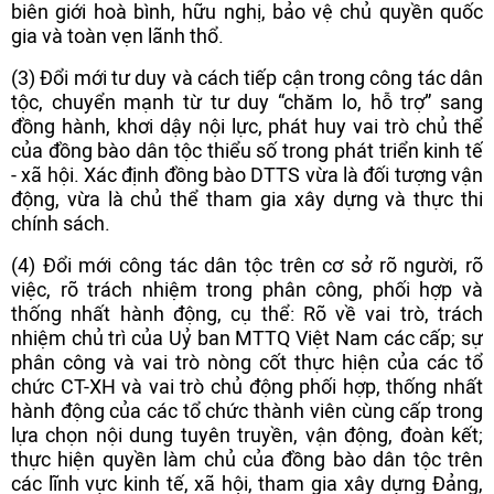
biên giới hoà bình, hữu nghị, bảo vệ chủ quyền quốc
gia và toàn vẹn lãnh thổ.
(3) Đổi mới tư duy và cách tiếp cận trong công tác dân
tộc, chuyển mạnh từ tư duy “chăm lo, hỗ trợ” sang
đồng hành, khơi dậy nội lực, phát huy vai trò chủ thể
của đồng bào dân tộc thiểu số trong phát triển kinh tế
- xã hội. Xác định đồng bào DTTS vừa là đối tượng vận
động, vừa là chủ thể tham gia xây dựng và thực thi
chính sách.
(4) Đổi mới công tác dân tộc trên cơ sở rõ người, rõ
việc, rõ trách nhiệm trong phân công, phối hợp và
thống nhất hành động, cụ thể: Rõ về vai trò, trách
nhiệm chủ trì của Uỷ ban MTTQ Việt Nam các cấp; sự
phân công và vai trò nòng cốt thực hiện của các tổ
chức CT-XH và vai trò chủ động phối hợp, thống nhất
hành động của các tổ chức thành viên cùng cấp trong
lựa chọn nội dung tuyên truyền, vận động, đoàn kết;
thực hiện quyền làm chủ của đồng bào dân tộc trên
các lĩnh vực kinh tế, xã hội, tham gia xây dựng Đảng,