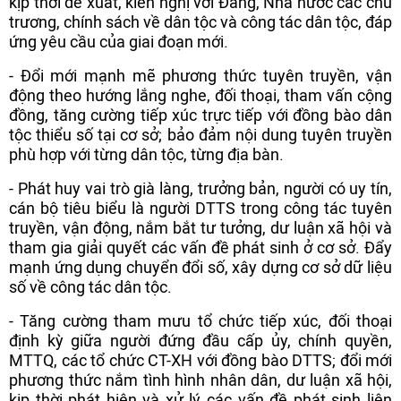
kịp thời đề xuất, kiến nghị với Đảng, Nhà nước các chủ
trương, chính sách về dân tộc và công tác dân tộc, đáp
ứng yêu cầu của giai đoạn mới.
- Đổi mới mạnh mẽ phương thức tuyên truyền, vận
động theo hướng lắng nghe, đối thoại, tham vấn cộng
đồng, tăng cường tiếp xúc trực tiếp với đồng bào dân
tộc thiểu số tại cơ sở; bảo đảm nội dung tuyên truyền
phù hợp với từng dân tộc, từng địa bàn.
- Phát huy vai trò già làng, trưởng bản, người có uy tín,
cán bộ tiêu biểu là người DTTS trong công tác tuyên
truyền, vận động, nắm bắt tư tưởng, dư luận xã hội và
tham gia giải quyết các vấn đề phát sinh ở cơ sở. Đẩy
mạnh ứng dụng chuyển đổi số, xây dựng cơ sở dữ liệu
số về công tác dân tộc.
- Tăng cường tham mưu tổ chức tiếp xúc, đối thoại
định kỳ giữa người đứng đầu cấp ủy, chính quyền,
MTTQ, các tổ chức CT-XH với đồng bào DTTS; đổi mới
phương thức nắm tình hình nhân dân, dư luận xã hội,
kịp thời phát hiện và xử lý các vấn đề phát sinh liên