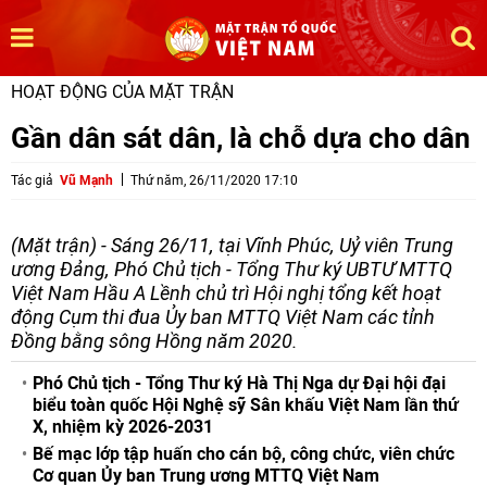
HOẠT ĐỘNG CỦA MẶT TRẬN
Gần dân sát dân, là chỗ dựa cho dân
Tác giả
Vũ Mạnh
Thứ năm, 26/11/2020 17:10
(Mặt trận) - Sáng 26/11, tại Vĩnh Phúc, Uỷ viên Trung
ương Đảng, Phó Chủ tịch - Tổng Thư ký UBTƯ MTTQ
Việt Nam Hầu A Lềnh chủ trì Hội nghị tổng kết hoạt
động Cụm thi đua Ủy ban MTTQ Việt Nam các tỉnh
Đồng bằng sông Hồng năm 2020.
Phó Chủ tịch - Tổng Thư ký Hà Thị Nga dự Đại hội đại
biểu toàn quốc Hội Nghệ sỹ Sân khấu Việt Nam lần thứ
X, nhiệm kỳ 2026-2031
Bế mạc lớp tập huấn cho cán bộ, công chức, viên chức
Cơ quan Ủy ban Trung ương MTTQ Việt Nam