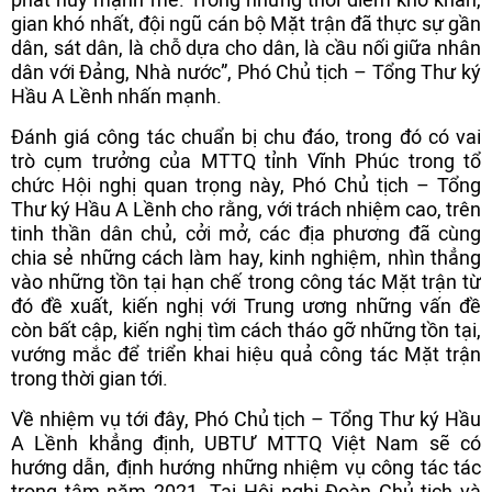
gian khó nhất, đội ngũ cán bộ Mặt trận đã thực sự gần
dân, sát dân, là chỗ dựa cho dân, là cầu nối giữa nhân
dân với Đảng, Nhà nước”, Phó Chủ tịch – Tổng Thư ký
Hầu A Lềnh nhấn mạnh.
Đánh giá công tác chuẩn bị chu đáo, trong đó có vai
trò cụm trưởng của MTTQ tỉnh Vĩnh Phúc trong tổ
chức Hội nghị quan trọng này, Phó Chủ tịch – Tổng
Thư ký Hầu A Lềnh cho rằng, với trách nhiệm cao, trên
tinh thần dân chủ, cởi mở, các địa phương đã cùng
chia sẻ những cách làm hay, kinh nghiệm, nhìn thẳng
vào những tồn tại hạn chế trong công tác Mặt trận từ
đó đề xuất, kiến nghị với Trung ương những vấn đề
còn bất cập, kiến nghị tìm cách tháo gỡ những tồn tại,
vướng mắc để triển khai hiệu quả công tác Mặt trận
trong thời gian tới.
Về nhiệm vụ tới đây, Phó Chủ tịch – Tổng Thư ký Hầu
A Lềnh khẳng định, UBTƯ MTTQ Việt Nam sẽ có
hướng dẫn, định hướng những nhiệm vụ công tác tác
trọng tâm năm 2021. Tại Hội nghị Đoàn Chủ tịch và