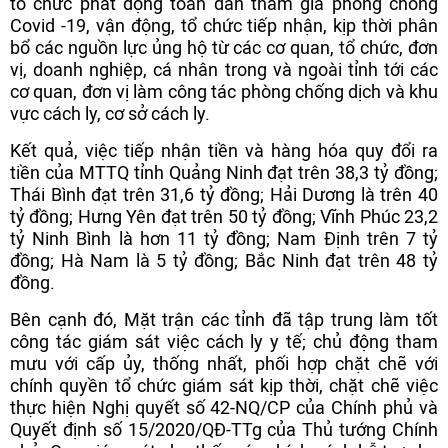
tổ chức phát động toàn dân tham gia phòng chống
Covid -19, vận động, tổ chức tiếp nhận, kịp thời phân
bổ các nguồn lực ủng hộ từ các cơ quan, tổ chức, đơn
vị, doanh nghiệp, cá nhân trong và ngoài tỉnh tới các
cơ quan, đơn vị làm công tác phòng chống dịch và khu
vực cách ly, cơ sở cách ly.
Kết quả, việc tiếp nhận tiền và hàng hóa quy đổi ra
tiền của MTTQ tỉnh Quảng Ninh đạt trên 38,3 tỷ đồng;
Thái Bình đạt trên 31,6 tỷ đồng; Hải Dương là trên 40
tỷ đồng; Hưng Yên đạt trên 50 tỷ đồng; Vĩnh Phúc 23,2
tỷ Ninh Bình là hơn 11 tỷ đồng; Nam Định trên 7 tỷ
đồng; Hà Nam là 5 tỷ đồng; Bắc Ninh đạt trên 48 tỷ
đồng.
Bên cạnh đó, Mặt trận các tỉnh đã tập trung làm tốt
công tác giám sát việc cách ly y tế; chủ động tham
mưu với cấp ủy, thống nhất, phối hợp chặt chẽ với
chính quyền tổ chức giám sát kịp thời, chặt chẽ việc
thực hiện Nghị quyết số 42-NQ/CP của Chính phủ và
Quyết định số 15/2020/QĐ-TTg của Thủ tướng Chính