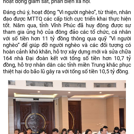
hoạt động giám sát, phản biện xã hội.
Đáng chú ý, hoạt động “Vì người nghèo”, từ thiện, nhân
đạo được MTTQ các cấp tích cực triển khai thực hiện
tốt. Năm qua, tỉnh Vĩnh Phúc đã huy động được sự
tham gia ủng hộ của đông đảo các tổ chức, cá nhân
với số tiền hơn 11 tỷ đồng thông qua quỹ “Vì người
nghèo” để giúp đỡ người nghèo và các đối tượng có
hoàn cảnh khó khăn, hỗ trợ xây dựng mới và sửa chữa
164 nhà Đại đoàn kết với tổng số tiền hơn 10,7 tỷ
đồng, hỗ trợ nhân dân các tỉnh miền Trung khắc phục
thiệt hại do bão lũ gây ra với tổng số tiền 10,5 tỷ đồng.