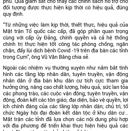
phủ. Qua giám sát cho thấy các chính sách hỗ trợ cho
đối tượng được thực hiện kịp thời có hiệu quả, đúng
quy định.
“Từ những việc làm kịp thời, thiết thực, hiệu quả của
Mặt trận Tổ quốc các cấp, đã góp phần quan trọng
cùng với cấp ủy Đảng, chính quyền và cả hệ thống
chính trị thực hiện tốt công tác phòng chống, ngăn
chặn, đẩy lùi dịch bệnh Covid -19 trên địa bàn các tỉnh
trong Cụm”, ông Vũ Văn Bằng chia sẻ.
Ngoài các nhiệm vụ thường xuyên như nắm bắt tình
hình các tầng lớp nhân dân, tuyên truyền, vận động
nhân dân ở địa bàn khu dân cư tích cực tham gia
hưởng ứng, nâng cao chất lượng, hiệu quả, sức lan tỏa
các phong trào, các cuộc vận động; tuyên truyền, vận
động, đoàn kết các tôn giáo; đại diện, bảo vệ quyền, lợi
ích chính đáng của các tầng lớp nhân dân; chủ trì, tổ
chức Ngày hội đại đoàn kết dân tộc ở khu dân cư…
Mặt trận các tỉnh đã lựa chọn các nội dung phù hợp
với địa phương để triển khai thực hiện hiệu quả các