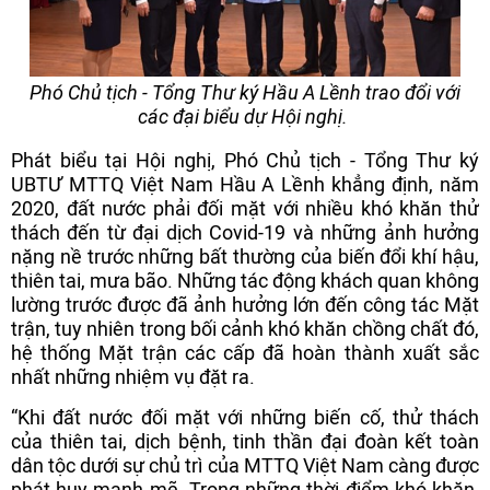
Phó Chủ tịch - Tổng Thư ký Hầu A Lềnh trao đổi với
các đại biểu dự Hội nghị.
Phát biểu tại Hội nghị, Phó Chủ tịch - Tổng Thư ký
UBTƯ MTTQ Việt Nam Hầu A Lềnh khẳng định, năm
2020, đất nước phải đối mặt với nhiều khó khăn thử
thách đến từ đại dịch Covid-19 và những ảnh hưởng
nặng nề trước những bất thường của biến đổi khí hậu,
thiên tai, mưa bão. Những tác động khách quan không
lường trước được đã ảnh hưởng lớn đến công tác Mặt
trận, tuy nhiên trong bối cảnh khó khăn chồng chất đó,
hệ thống Mặt trận các cấp đã hoàn thành xuất sắc
nhất những nhiệm vụ đặt ra.
“Khi đất nước đối mặt với những biến cố, thử thách
của thiên tai, dịch bệnh, tinh thần đại đoàn kết toàn
dân tộc dưới sự chủ trì của MTTQ Việt Nam càng được
phát huy mạnh mẽ. Trong những thời điểm khó khăn,