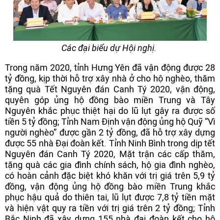
Các đại biểu dự Hội nghị.
Trong năm 2020, tỉnh Hưng Yên đã vận động được 28
tỷ đồng, kịp thời hỗ trợ xây nhà ở cho hộ nghèo, thăm
tặng quà Tết Nguyên đán Canh Tý 2020, vận động,
quyên góp ủng hộ đồng bào miền Trung và Tây
Nguyên khắc phục thiệt hại do lũ lụt gây ra được số
tiền 5 tỷ đồng; Tỉnh Nam Định vận động ủng hộ Quỹ “Vì
người nghèo” được gần 2 tỷ đồng, đã hỗ trợ xây dựng
được 55 nhà Đại đoàn kết. Tỉnh Ninh Bình trong dịp tết
Nguyên đán Canh Tý 2020, Mặt trận các cấp thăm,
tặng quà các gia đình chính sách, hộ gia đình nghèo,
có hoàn cảnh đặc biệt khó khăn với trị giá trên 5,9 tỷ
đồng, vận động ủng hộ đồng bào miền Trung khắc
phục hậu quả do thiên tai, lũ lụt được 7,8 tỷ tiền mặt
và hiện vật quy ra tiền với trị giá trên 2 tỷ đồng; Tỉnh
Bắc Ninh đã xây dựng 155 nhà đại đoàn kết cho hộ