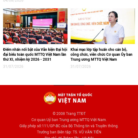
04/08/2026
Điểm nhấn nổi bật của Văn kiện Đại hội
Khai mạc lớp tập huấn cho cán bộ,
đại biểu toàn quốc MTTQ Việt Nam lần
công chức, viên chức Cơ quan Ủy ban
thứ XI, nhiệm kỳ 2026 - 2031
Trung ương MTTQ Việt Nam
31/07/2026
31/07/2026
© 2008 Trang TTĐT
Cơ quan Uỷ ban Trung ương MTTQ Việt Nam.
Giấy phép số:111/GP-BC của Bộ Thông tin và Truyền thông.
Trưởng ban Biên tập: TS. VŨ VĂN TIẾN