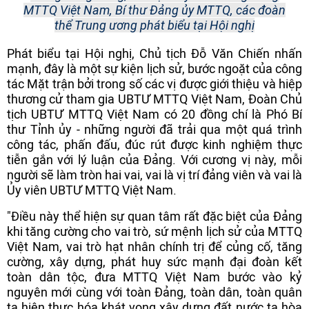
MTTQ Việt Nam, Bí thư Đảng ủy MTTQ, các đoàn
thể Trung ương phát biểu tại Hội nghị
Phát biểu tại Hội nghị, Chủ tịch Đỗ Văn Chiến nhấn
mạnh, đây là một sự kiện lịch sử, bước ngoặt của công
tác Mặt trận bởi trong số các vị được giới thiệu và hiệp
thương cử tham gia UBTƯ MTTQ Việt Nam, Đoàn Chủ
tịch UBTƯ MTTQ Việt Nam có 20 đồng chí là Phó Bí
thư Tỉnh ủy - những người đã trải qua một quá trình
công tác, phấn đấu, đúc rút được kinh nghiệm thực
tiễn gắn với lý luận của Đảng. Với cương vị này, mỗi
người sẽ làm tròn hai vai, vai là vị trí đảng viên và vai là
Ủy viên UBTƯ MTTQ Việt Nam.
"Điều này thể hiện sự quan tâm rất đặc biệt của Đảng
khi tăng cường cho vai trò, sứ mệnh lịch sử của MTTQ
Việt Nam, vai trò hạt nhân chính trị để củng cố, tăng
cường, xây dựng, phát huy sức mạnh đại đoàn kết
toàn dân tộc, đưa MTTQ Việt Nam bước vào kỷ
nguyên mới cùng với toàn Đảng, toàn dân, toàn quân
ta hiện thực hóa khát vọng xây dựng đất nước ta hòa