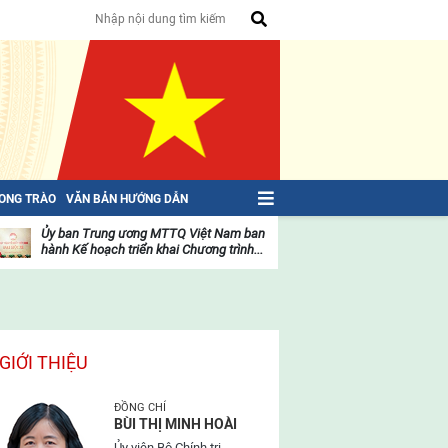
HONG TRÀO
VĂN BẢN HƯỚNG DẪN
Ủy ban Trung ương MTTQ Việt Nam ban
Toàn văn NGHỊ QU
hành Kế hoạch triển khai Chương trình...
toàn quốc Mặt trậ
oạt
Hoạt
ộng
động
ủa
của
ặt
mặt
rận
trận
GIỚI THIỆU
ĐỒNG CHÍ
BÙI THỊ MINH HOÀI
Ủy viên Bộ Chính trị,