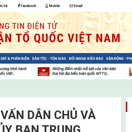
ên hệ
Facebook
Mobile
Email
 SÁT & PHẢN BIỆN
DÂN TỘC - TÔN GIÁO
ĐỐI NGOẠI KIỀU BÀO
VẬN ĐỘNG - P
hương trình hành
Những điểm nhấn nổi bật của Văn kiện
ốc Việt...
Đại hội đại biểu toàn quốc MTTQ...
Thư
H
viện
đ
video
c
m
t
 VẤN DÂN CHỦ VÀ
 ỦY BAN TRUNG