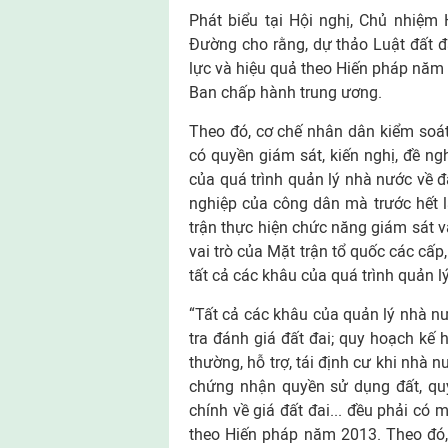
Phát biểu tại Hội nghị, Chủ nhiệm
Đường cho rằng, dự thảo Luật đất đ
lực và hiệu quả theo Hiến pháp nă
Ban chấp hành trung ương.
Theo đó, cơ chế nhân dân kiểm soá
có quyền giám sát, kiến nghị, đề ngh
của quá trình quản lý nhà nước về đấ
nghiệp của công dân mà trước hết l
trận thực hiện chức năng giám sát v
vai trò của Mặt trận tổ quốc các cấ
tất cả các khâu của quá trình quản l
“Tất cả các khâu của quản lý nhà nư
tra đánh giá đất đai; quy hoạch kế 
thường, hỗ trợ, tái định cư khi nhà n
chứng nhận quyền sử dụng đất, quyề
chính về giá đất đai... đều phải có
theo Hiến pháp năm 2013. Theo đó,