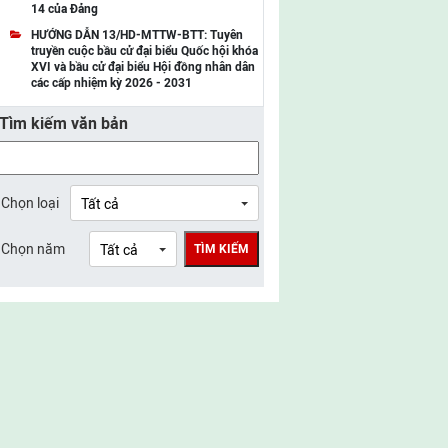
14 của Đảng
UBMTTQ Việt Nam tỉnh Điện Biên
HƯỚNG DẪN 13/HD-MTTW-BTT: Tuyên
truyền cuộc bầu cử đại biểu Quốc hội khóa
UBMTTQ Việt Nam tỉnh Sơn La
XVI và bầu cử đại biểu Hội đồng nhân dân
các cấp nhiệm kỳ 2026 - 2031
UBMTTQ Việt Nam tỉnh Thanh Hóa
Tìm kiếm văn bản
UBMTTQ Việt Nam tỉnh Nghệ An
UBMTTQ Việt Nam tỉnh Hà Tĩnh
UBMTTQ Việt Nam tỉnh Tuyên Quang
Chọn loại
UBMTTQ Việt Nam tỉnh Lào Cai
Chọn năm
TÌM KIẾM
UBMTTQ Việt Nam tỉnh Thái Nguyên
UBMTTQ Việt Nam tỉnh Phú Thọ
UBMTTQ Việt Nam tỉnh Bắc Ninh
UBMTTQ Việt Nam tỉnh Hưng Yên
UBMTTQ Việt Nam tỉnh Ninh Bình
UBMTTQ Việt Nam tỉnh Quảng Trị