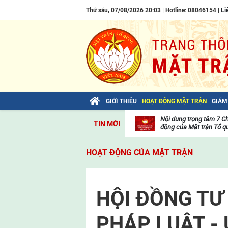
Thứ sáu, 07/08/2026 20:03 | Hotline: 08046154 |
Li
GIỚI THIỆU
HOẠT ĐỘNG MẶT TRẬN
GIÁM
Bài viết của Tổng Bí thư Tô Lâm: TIẾN
Nội dung trọng tâm 7 C
TIN MỚI
LÊN! TOÀN THẮNG ẮT VỀ TA!
động của Mặt trận Tổ qu
Thư
viện
HOẠT ĐỘNG CỦA MẶT TRẬN
video
HỘI ĐỒNG TƯ
PHÁP LUẬT -