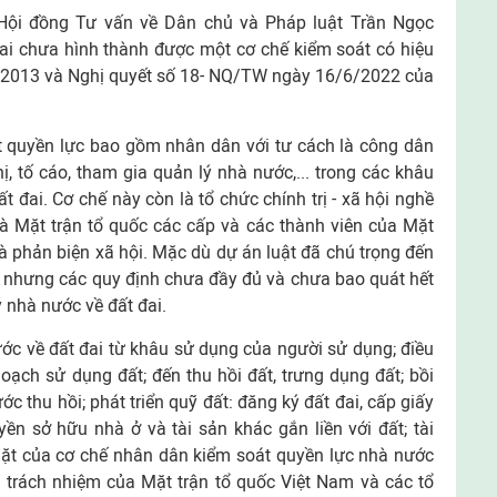
 Hội đồng Tư vấn về Dân chủ và Pháp luật Trần Ngọc
ai chưa hình thành được một cơ chế kiểm soát có hiệu
m 2013 và Nghị quyết số 18- NQ/TW ngày 16/6/2022 của
t quyền lực bao gồm nhân dân với tư cách là công dân
ị, tố cáo, tham gia quản lý nhà nước,... trong các khâu
t đai. Cơ chế này còn là tổ chức chính trị - xã hội nghề
à Mặt trận tổ quốc các cấp và các thành viên của Mặt
à phản biện xã hội. Mặc dù dự án luật đã chú trọng đến
p, nhưng các quy định chưa đầy đủ và chưa bao quát hết
ý nhà nước về đất đai.
ớc về đất đai từ khâu sử dụng của người sử dụng; điều
hoạch sử dụng đất; đến thu hồi đất, trưng dụng đất; bồi
ước thu hồi; phát triển quỹ đất: đăng ký đất đai, cấp giấy
n sở hữu nhà ở và tài sản khác gắn liền với đất; tài
 mặt của cơ chế nhân dân kiểm soát quyền lực nhà nước
 trách nhiệm của Mặt trận tổ quốc Việt Nam và các tổ