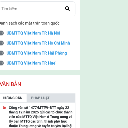
Danh sách các mặt trận toàn quốc:
UBMTTQ Việt Nam TP. Hà Nội
UBMTTQ Việt Nam TP. Hồ Chí Minh
UBMTTQ Việt Nam TP. Hải Phòng
UBMTTQ Việt Nam TP. Huế
UBMTTQ Việt Nam TP. Đà Nẵng
UBMTTQ Việt Nam TP. Cần Thơ
VĂN BẢN
UBMTTQ Việt Nam tỉnh Quảng Ninh
HƯỚNG DẪN
PHÁP LUẬT
UBMTTQ Việt Nam tỉnh Cao Bằng
Công văn số 1477/MTTW-BTT ngày 22
tháng 12 năm 2025 gửi các tổ chức thành
UBMTTQ Việt Nam tỉnh Lạng Sơn
viên của MTTQ Việt Nam ở Trung ương và
Ủy ban MTTQ các tỉnh, thành phố trực
UBMTTQ Việt Nam tỉnh Lai Châu
thuộc Trung ương về tuyên truyền Đại hội