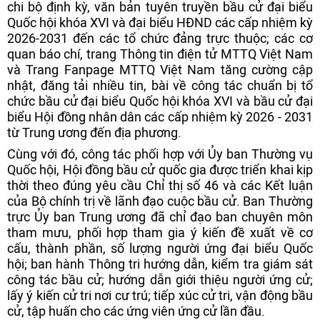
chi bộ định kỳ, văn bản tuyên truyền bầu cử đại biểu
Quốc hội khóa XVI và đại biểu HĐND các cấp nhiệm kỳ
2026-2031 đến các tổ chức đảng trực thuộc; các cơ
quan báo chí, trang Thông tin điện tử MTTQ Việt Nam
và Trang Fanpage MTTQ Việt Nam tăng cường cập
nhật, đăng tải nhiều tin, bài về công tác chuẩn bị tổ
chức bầu cử đại biểu Quốc hội khóa XVI và bầu cử đại
biểu Hội đồng nhân dân các cấp nhiệm kỳ 2026 - 2031
từ Trung ương đến địa phương.
Cùng với đó, công tác phối hợp với Ủy ban Thường vụ
Quốc hội, Hội đồng bầu cử quốc gia được triển khai kịp
thời theo đúng yêu cầu Chỉ thị số 46 và các Kết luận
của Bộ chính trị về lãnh đạo cuộc bầu cử. Ban Thường
trực Ủy ban Trung ương đã chỉ đạo ban chuyên môn
tham mưu, phối hợp tham gia ý kiến đề xuất về cơ
cấu, thành phần, số lượng người ứng đại biểu Quốc
hội; ban hành Thông tri hướng dẫn, kiểm tra giám sát
công tác bầu cử; hướng dẫn giới thiệu người ứng cử;
lấy ý kiến cử tri nơi cư trú; tiếp xúc cử tri, vận động bầu
cử, tập huấn cho các ứng viên ứng cử lần đầu.