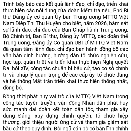
Trình bày báo cáo kết quả lãnh đạo, chỉ đạo, triển khai
thực hiện các nội dung của đoàn kiểm tra nêu, Phó Bí
thư Đảng ủy cơ quan Ủy ban Trung ương MTTQ Việt
Nam Diệp Thị Thu Huyền cho biết, năm 2026, bám sát
sự lãnh đạo, chỉ đạo của Ban Chấp hành Trung ương,
Bộ Chính trị, Ban Bí thư, Đảng ủy MTTQ, các đoàn thể
Trung ương, Đảng ủy Cơ quan UBTƯ MTTQ Việt Nam
đã quan tâm lãnh đạo, chỉ đạo ban hành đồng bộ các
văn bản định hướng, hướng dẫn tổ chức nghiên cứu,
học tập, quán triệt và triển khai thực hiện Nghị quyết
Đại hội XIV, công tác chuẩn bị bầu cử, tạo cơ sở chính
trị và pháp lý quan trọng để các cấp ủy, tổ chức đảng
và hệ thống Mặt trận triển khai thực hiện thống nhất,
đồng bộ.
Đồng thời phát huy vai trò của MTTQ Việt Nam trong
công tác tuyên truyền, vận động Nhân dân phát huy
sức mạnh đại đoàn kết toàn dân tộc, tham gia xây
dựng Đảng, xây dựng chính quyền, tổ chức hiệp
thương, giới thiệu người ứng cử và tham gia giám sát
bầu cử theo quy định. Đội ngũ cán bộ có bản lĩnh chính