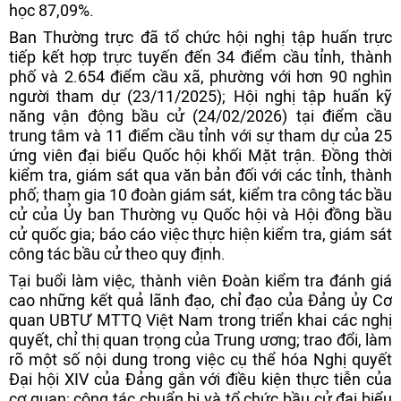
học 87,09%.
Ban Thường trực đã tổ chức hội nghị tập huấn trực
tiếp kết hợp trực tuyến đến 34 điểm cầu tỉnh, thành
phố và 2.654 điểm cầu xã, phường với hơn 90 nghìn
người tham dự (23/11/2025); Hội nghị tập huấn kỹ
năng vận động bầu cử (24/02/2026) tại điểm cầu
trung tâm và 11 điểm cầu tỉnh với sự tham dự của 25
ứng viên đại biểu Quốc hội khối Mặt trận. Đồng thời
kiểm tra, giám sát qua văn bản đối với các tỉnh, thành
phố; tham gia 10 đoàn giám sát, kiểm tra công tác bầu
cử của Ủy ban Thường vụ Quốc hội và Hội đồng bầu
cử quốc gia; báo cáo việc thực hiện kiểm tra, giám sát
công tác bầu cử theo quy định.
Tại buổi làm việc, thành viên Đoàn kiểm tra đánh giá
cao những kết quả lãnh đạo, chỉ đạo của Đảng ủy Cơ
quan UBTƯ MTTQ Việt Nam trong triển khai các nghị
quyết, chỉ thị quan trọng của Trung ương; trao đổi, làm
rõ một số nội dung trong việc cụ thể hóa Nghị quyết
Đại hội XIV của Đảng gắn với điều kiện thực tiễn của
cơ quan; công tác chuẩn bị và tổ chức bầu cử đại biểu