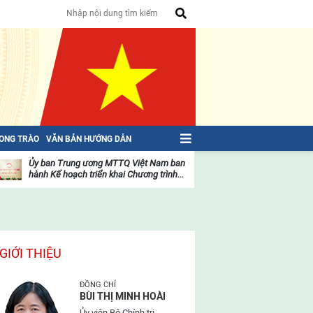
HONG TRÀO
VĂN BẢN HƯỚNG DẪN
Ủy ban Trung ương MTTQ Việt Nam ban
Toàn văn NGHỊ QU
hành Kế hoạch triển khai Chương trình...
toàn quốc Mặt trậ
oạt
Hoạt
ộng
động
ủa
của
ặt
mặt
rận
trận
GIỚI THIỆU
ĐỒNG CHÍ
BÙI THỊ MINH HOÀI
Ủy viên Bộ Chính trị,