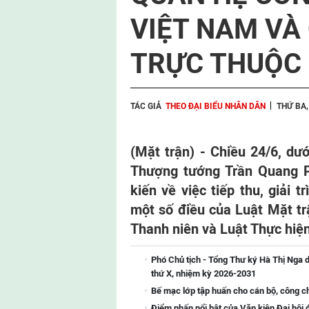
VIỆT NAM VÀ
TRỰC THUỘC
TÁC GIẢ
THEO ĐẠI BIỂU NHÂN DÂN
THỨ BA,
(Mặt trận) - Chiều 24/6, dư
Thượng tướng Trần Quang P
kiến về việc tiếp thu, giải t
một số điều của Luật Mặt tr
Thanh niên và Luật Thực hiện
Phó Chủ tịch - Tổng Thư ký Hà Thị Nga d
thứ X, nhiệm kỳ 2026-2031
Bế mạc lớp tập huấn cho cán bộ, công 
Điểm nhấn nổi bật của Văn kiện Đại hội 