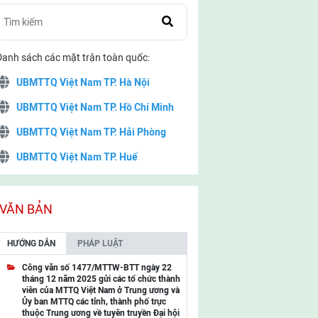
Danh sách các mặt trận toàn quốc:
UBMTTQ Việt Nam TP. Hà Nội
UBMTTQ Việt Nam TP. Hồ Chí Minh
UBMTTQ Việt Nam TP. Hải Phòng
UBMTTQ Việt Nam TP. Huế
UBMTTQ Việt Nam TP. Đà Nẵng
UBMTTQ Việt Nam TP. Cần Thơ
VĂN BẢN
UBMTTQ Việt Nam tỉnh Quảng Ninh
HƯỚNG DẪN
PHÁP LUẬT
UBMTTQ Việt Nam tỉnh Cao Bằng
Công văn số 1477/MTTW-BTT ngày 22
tháng 12 năm 2025 gửi các tổ chức thành
UBMTTQ Việt Nam tỉnh Lạng Sơn
viên của MTTQ Việt Nam ở Trung ương và
Ủy ban MTTQ các tỉnh, thành phố trực
UBMTTQ Việt Nam tỉnh Lai Châu
thuộc Trung ương về tuyên truyền Đại hội