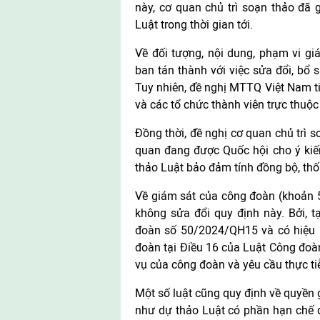
này, cơ quan chủ trì soạn thảo đã 
Luật trong thời gian tới.
Về đối tượng, nội dung, phạm vi gi
ban tán thành với việc sửa đổi, bổ
Tuy nhiên, đề nghị MTTQ Việt Nam ti
và các tổ chức thành viên trực thuộc
Đồng thời, đề nghị cơ quan chủ trì so
quan đang được Quốc hội cho ý kiến
thảo Luật bảo đảm tính đồng bộ, thố
Về giám sát của công đoàn (khoản 5
không sửa đổi quy định này. Bởi, 
đoàn số 50/2024/QH15 và có hiệu l
đoàn tại Điều 16 của Luật Công đoà
vụ của công đoàn và yêu cầu thực ti
Một số luật cũng quy định về quyền 
như dự thảo Luật có phần hạn chế q