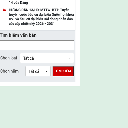
14 của Đảng
UBMTTQ Việt Nam tỉnh Điện Biên
HƯỚNG DẪN 13/HD-MTTW-BTT: Tuyên
truyền cuộc bầu cử đại biểu Quốc hội khóa
UBMTTQ Việt Nam tỉnh Sơn La
XVI và bầu cử đại biểu Hội đồng nhân dân
các cấp nhiệm kỳ 2026 - 2031
UBMTTQ Việt Nam tỉnh Thanh Hóa
Tìm kiếm văn bản
UBMTTQ Việt Nam tỉnh Nghệ An
UBMTTQ Việt Nam tỉnh Hà Tĩnh
UBMTTQ Việt Nam tỉnh Tuyên Quang
Chọn loại
UBMTTQ Việt Nam tỉnh Lào Cai
Chọn năm
TÌM KIẾM
UBMTTQ Việt Nam tỉnh Thái Nguyên
UBMTTQ Việt Nam tỉnh Phú Thọ
UBMTTQ Việt Nam tỉnh Bắc Ninh
UBMTTQ Việt Nam tỉnh Hưng Yên
UBMTTQ Việt Nam tỉnh Ninh Bình
UBMTTQ Việt Nam tỉnh Quảng Trị