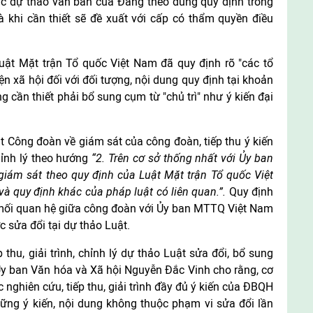
các dự thảo văn bản của Đảng theo đúng quy định trong
 khi cần thiết sẽ đề xuất với cấp có thẩm quyền điều
uật Mặt trận Tổ quốc Việt Nam đã quy định rõ "các tổ
biện xã hội đối với đối tượng, nội dung quy định tại khoản
g cần thiết phải bổ sung cụm từ "chủ trì" như ý kiến đại
t Công đoàn về giám sát của công đoàn, tiếp thu ý kiến
ỉnh lý theo hướng
“2. Trên cơ sở thống nhất với Ủy ban
iám sát theo quy định của Luật Mặt trận Tổ quốc Việt
và quy định khác của pháp luật có liên quan.”.
Quy định
mối quan hệ giữa công đoàn với Ủy ban MTTQ Việt Nam
 sửa đổi tại dự thảo Luật.
 thu, giải trình, chỉnh lý dự thảo Luật sửa đổi, bổ sung
Ủy ban Văn hóa và Xã hội Nguyễn Đắc Vinh cho rằng, cơ
 nghiên cứu, tiếp thu, giải trình đầy đủ ý kiến của ĐBQH
hững ý kiến, nội dung không thuộc phạm vi sửa đổi lần