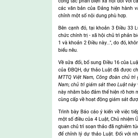
công tác phản biện xã hội đối với 
các văn bản của Đảng hiện hành và
chỉnh một số nội dung phù hợp.
Bên cạnh đó, tại khoản 3 Điều 33 L
chức chính trị - xã hội chủ trì phản 
1 và khoản 2 Điều này…", do đó, khôn
biểu nêu.
Về sửa đổi, bổ sung Điều 16 của Luậ
của ĐBQH, dự thảo Luật đã được ch
MTTQ Việt Nam, Công đoàn chủ trì g
Nam; chủ trì giám sát theo Luật này 
này nhằm bảo đảm thể hiện rõ hơn 
cùng cấp về hoạt động giám sát được
Trình bày Báo cáo ý kiến về việc tiếp
một số điều của 4 Luật, Chủ nhiệm 
quan chủ trì soạn thảo đã nghiêm túc
để chỉnh lý dự thảo Luật. Đối với n