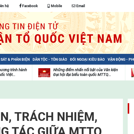
iên hệ
Facebook
Mobile
Email
 SÁT & PHẢN BIỆN
DÂN TỘC - TÔN GIÁO
ĐỐI NGOẠI KIỀU BÀO
VẬN ĐỘNG - P
hương trình hành
Những điểm nhấn nổi bật của Văn kiện
ốc Việt...
Đại hội đại biểu toàn quốc MTTQ...
Thư
H
viện
đ
video
c
m
t
N, TRÁCH NHIỆM,
G TÁC GIỮA MTTQ