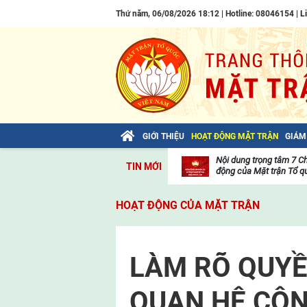
Thứ năm, 06/08/2026 18:12 | Hotline: 08046154 |
L
GIỚI THIỆU
HOẠT ĐỘNG MẶT TRẬN
GIÁM
Bài viết của Tổng Bí thư Tô Lâm: TIẾN
Nội dung trọng tâm 7 C
TIN MỚI
LÊN! TOÀN THẮNG ẮT VỀ TA!
động của Mặt trận Tổ qu
Thư
viện
HOẠT ĐỘNG CỦA MẶT TRẬN
video
LÀM RÕ QUYỀ
QUAN HỆ CÔN