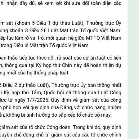
ghi nhận đầy đủ, sẽ xem xét khi sửa đổi toàn diện các
ám sát (khoản 5 Điều 1 dự thảo Luật), Thường trực Ủy
 sung khoản 3 Điều 26 Luật Mặt trận Tổ quốc Việt Nam.
ếp tục làm rõ vai trò, mối quan hệ giữa MTTQ Việt Nam
 trong Điều lệ Mặt trận Tổ quốc Việt Nam.
ạn thảo tiếp tục theo dõi, rà soát các dự án luật có liên
, thông qua tại Kỳ họp thứ Chín này để hoàn thiện dự
ng nhất của hệ thống pháp luật.
 Điều 2 dự thảo Luật), Thường trực Ủy ban thống nhất
tại Kỳ họp thứ Tám, Quốc hội đã thông qua Luật Công
ực từ ngày 1/7/2025. Quy định về giám sát của công
n phù hợp với quy định của Đảng, với chức năng, nhiệm
ễn, không bị ảnh hưởng do sắp xếp tổ chức bộ máy.
giám sát của tổ chức Công đoàn. Trong khi đó, quy định
uyền chủ động chủ trì giám sát của các tổ chức chính