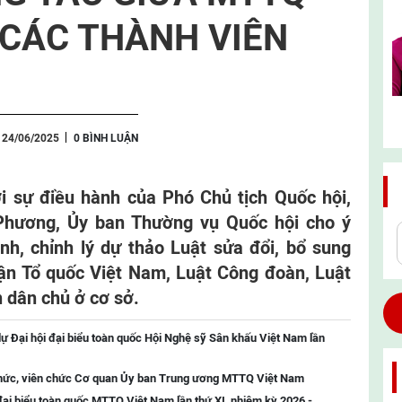
 CÁC THÀNH VIÊN
 24/06/2025
0 BÌNH LUẬN
ới sự điều hành của Phó Chủ tịch Quốc hội,
hương, Ủy ban Thường vụ Quốc hội cho ý
rình, chỉnh lý dự thảo Luật sửa đổi, bổ sung
ận Tổ quốc Việt Nam, Luật Công đoàn, Luật
 dân chủ ở cơ sở.
ự Đại hội đại biểu toàn quốc Hội Nghệ sỹ Sân khấu Việt Nam lần
chức, viên chức Cơ quan Ủy ban Trung ương MTTQ Việt Nam
đại biểu toàn quốc MTTQ Việt Nam lần thứ XI, nhiệm kỳ 2026 -