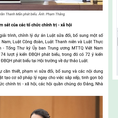
Trần Thanh Mẫn phát biểu. Ảnh: Phạm Thắng
sát của các tổ chức chính trị - xã hội
giải trình, chỉnh lý dự án Luật sửa đổi, bổ sung một số
ệt Nam, Luật Công đoàn, Luật Thanh niên và Luật Thực
ịch - Tổng Thư ký Ủy ban Trung ương MTTQ Việt Nam
74 lượt ý kiến ĐBQH phát biểu, trong đó có 72 ý kiến
 ĐBQH phát biểu tại Hội trường về dự thảo Luật.
 sự cần thiết, phạm vi sửa đổi, bổ sung và các nội dung
ật tạo cơ sở pháp lý ngay cho việc sắp xếp, tinh gọn bộ
 chính trị - xã hội, các hội quần chúng do Đảng, Nhà