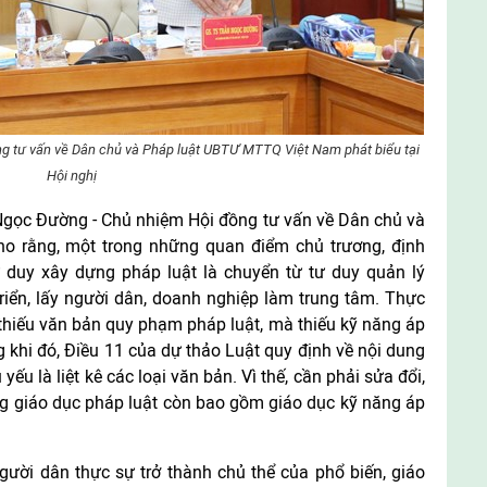
 tư vấn về Dân chủ và Pháp luật UBTƯ MTTQ Việt Nam phát biểu tại
Hội nghị
 Ngọc Đường - Chủ nhiệm Hội đồng tư vấn về Dân chủ và
 rằng, một trong những quan điểm chủ trương, định
duy xây dựng pháp luật là chuyển từ tư duy quản lý
 triển, lấy người dân, doanh nghiệp làm trung tâm. Thực
thiếu văn bản quy phạm pháp luật, mà thiếu kỹ năng áp
 khi đó, Điều 11 của dự thảo Luật quy định về nội dung
yếu là liệt kê các loại văn bản. Vì thế, cần phải sửa đổi,
g giáo dục pháp luật còn bao gồm giáo dục kỹ năng áp
ười dân thực sự trở thành chủ thể của phổ biến, giáo