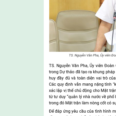
TS. Nguyễn Văn Pha, Ủy viên Đo
TS. Nguyễn Văn Pha, Ủy viên Đoàn 
trong Dự thảo đã tạo ra khung pháp 
huy đầy đủ và toàn diện vai trò củ
Các quy định vẫn mang nặng tính "kh
xác lập vị thế chủ động cho Mặt trậ
từ tư duy “quản lý nhà nước về phổ 
trong đó Mặt trận làm nòng cốt có s
Để đáp ứng yêu cầu của tình hình m