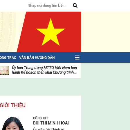
HONG TRÀO
VĂN BẢN HƯỚNG DẪN
Ủy ban Trung ương MTTQ Việt Nam ban
Toàn văn NGHỊ QU
hành Kế hoạch triển khai Chương trình...
toàn quốc Mặt trậ
oạt
Hoạt
ộng
động
ủa
của
ặt
mặt
rận
trận
GIỚI THIỆU
ĐỒNG CHÍ
BÙI THỊ MINH HOÀI
Ủy viên Bộ Chính trị,