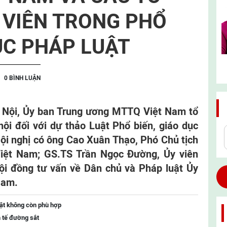
VIÊN TRONG PHỔ
ỤC PHÁP LUẬT
0 BÌNH LUẬN
Hà Nội, Ủy ban Trung ương MTTQ Việt Nam tổ
hội đối với dự thảo Luật Phổ biến, giáo dục
 Hội nghị có ông Cao Xuân Thạo, Phó Chủ tịch
ệt Nam; GS.TS Trần Ngọc Đường, Ủy viên
ội đồng tư vấn về Dân chủ và Pháp luật Ủy
Nam.
uật không còn phù hợp
h tế đường sắt