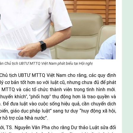
àn Chủ tịch UBTƯ MTTQ Việt Nam phát biểu tại Hội nghị
Chủ tịch UBTƯ MTTQ Việt Nam cho rằng, các quy định
lý cơ bản tốt hơn so với luật cũ, nhưng chưa đủ để phát
a MTTQ và các tổ chức thành viên trong tình hình mới.
uyến khích", "phối hợp" thụ động hơn là trao quyền và
n. Để đưa luật vào cuộc sống hiệu quả, cần chuyển dịch
biến, giáo dục pháp luật” sang tư duy “huy động xã hội,
ự hỗ trợ của Nhà nước”.
ới, TS. Nguyễn Văn Pha cho rằng Dự thảo Luật sửa đổi