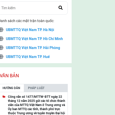
Danh sách các mặt trận toàn quốc:
UBMTTQ Việt Nam TP. Hà Nội
UBMTTQ Việt Nam TP. Hồ Chí Minh
UBMTTQ Việt Nam TP. Hải Phòng
UBMTTQ Việt Nam TP. Huế
UBMTTQ Việt Nam TP. Đà Nẵng
UBMTTQ Việt Nam TP. Cần Thơ
VĂN BẢN
UBMTTQ Việt Nam tỉnh Quảng Ninh
HƯỚNG DẪN
PHÁP LUẬT
UBMTTQ Việt Nam tỉnh Cao Bằng
Công văn số 1477/MTTW-BTT ngày 22
tháng 12 năm 2025 gửi các tổ chức thành
UBMTTQ Việt Nam tỉnh Lạng Sơn
viên của MTTQ Việt Nam ở Trung ương và
Ủy ban MTTQ các tỉnh, thành phố trực
UBMTTQ Việt Nam tỉnh Lai Châu
thuộc Trung ương về tuyên truyền Đại hội