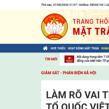
Thứ sáu, 07/08/2026 21:07 | Hotline: 08046154 |
Li
GIỚI THIỆU
HOẠT ĐỘNG MẶT TRẬN
GIÁM
Bài viết của Tổng Bí thư Tô Lâm: TIẾN
Nội dung trọng tâm 7 C
TIN MỚI
LÊN! TOÀN THẮNG ẮT VỀ TA!
động của Mặt trận Tổ qu
Thư
viện
GIÁM SÁT - PHẢN BIỆN XÃ HỘI
video
LÀM RÕ VAI 
TỔ QUỐC VIỆ