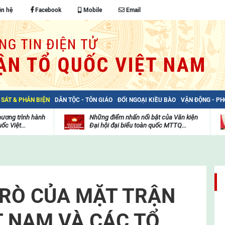
ên hệ
Facebook
Mobile
Email
 SÁT & PHẢN BIỆN
DÂN TỘC - TÔN GIÁO
ĐỐI NGOẠI KIỀU BÀO
VẬN ĐỘNG - P
hương trình hành
Những điểm nhấn nổi bật của Văn kiện
ốc Việt...
Đại hội đại biểu toàn quốc MTTQ...
Thư
H
viện
đ
video
c
m
t
TRÒ CỦA MẶT TRẬN
T NAM VÀ CÁC TỔ