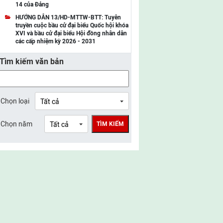
14 của Đảng
UBMTTQ Việt Nam tỉnh Điện Biên
HƯỚNG DẪN 13/HD-MTTW-BTT: Tuyên
truyền cuộc bầu cử đại biểu Quốc hội khóa
UBMTTQ Việt Nam tỉnh Sơn La
XVI và bầu cử đại biểu Hội đồng nhân dân
các cấp nhiệm kỳ 2026 - 2031
UBMTTQ Việt Nam tỉnh Thanh Hóa
Tìm kiếm văn bản
UBMTTQ Việt Nam tỉnh Nghệ An
UBMTTQ Việt Nam tỉnh Hà Tĩnh
UBMTTQ Việt Nam tỉnh Tuyên Quang
Chọn loại
UBMTTQ Việt Nam tỉnh Lào Cai
Chọn năm
TÌM KIẾM
UBMTTQ Việt Nam tỉnh Thái Nguyên
UBMTTQ Việt Nam tỉnh Phú Thọ
UBMTTQ Việt Nam tỉnh Bắc Ninh
UBMTTQ Việt Nam tỉnh Hưng Yên
UBMTTQ Việt Nam tỉnh Ninh Bình
UBMTTQ Việt Nam tỉnh Quảng Trị