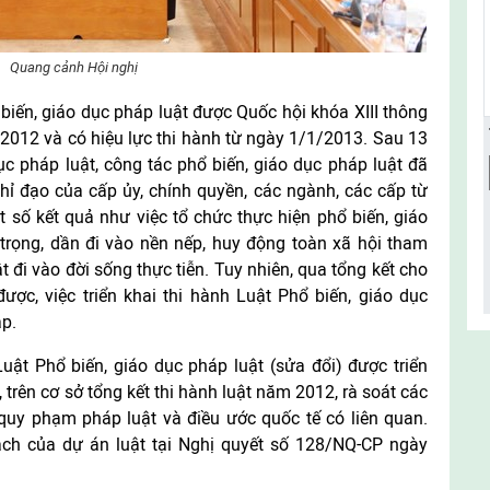
Quang cảnh Hội nghị
biến, giáo dục pháp luật được Quốc hội khóa XIII thông
2012 và có hiệu lực thi hành từ ngày 1/1/2013. Sau 13
c pháp luật, công tác phổ biến, giáo dục pháp luật đã
ỉ đạo của cấp ủy, chính quyền, các ngành, các cấp từ
 số kết quả như việc tổ chức thực hiện phổ biến, giáo
trọng, dần đi vào nền nếp, huy động toàn xã hội tham
t đi vào đời sống thực tiễn. Tuy nhiên, qua tổng kết cho
ược, việc triển khai thi hành Luật Phổ biến, giáo dục
ập.
uật Phổ biến, giáo dục pháp luật (sửa đổi) được triển
, trên cơ sở tổng kết thi hành luật năm 2012, rà soát các
quy phạm pháp luật và điều ước quốc tế có liên quan.
ch của dự án luật tại Nghị quyết số 128/NQ-CP ngày