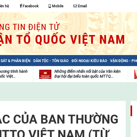
iên hệ
Facebook
Mobile
Email
 SÁT & PHẢN BIỆN
DÂN TỘC - TÔN GIÁO
ĐỐI NGOẠI KIỀU BÀO
VẬN ĐỘNG - P
hương trình hành
Những điểm nhấn nổi bật của Văn kiện
ốc Việt...
Đại hội đại biểu toàn quốc MTTQ...
Thư
H
viện
đ
video
c
m
t
ÁC CỦA BAN THƯỜNG
TTQ VIỆT NAM (TỪ