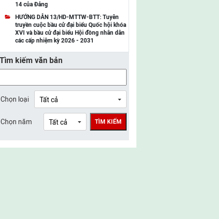
14 của Đảng
UBMTTQ Việt Nam tỉnh Điện Biên
HƯỚNG DẪN 13/HD-MTTW-BTT: Tuyên
truyền cuộc bầu cử đại biểu Quốc hội khóa
UBMTTQ Việt Nam tỉnh Sơn La
XVI và bầu cử đại biểu Hội đồng nhân dân
các cấp nhiệm kỳ 2026 - 2031
UBMTTQ Việt Nam tỉnh Thanh Hóa
Tìm kiếm văn bản
UBMTTQ Việt Nam tỉnh Nghệ An
UBMTTQ Việt Nam tỉnh Hà Tĩnh
UBMTTQ Việt Nam tỉnh Tuyên Quang
Chọn loại
UBMTTQ Việt Nam tỉnh Lào Cai
Chọn năm
TÌM KIẾM
UBMTTQ Việt Nam tỉnh Thái Nguyên
UBMTTQ Việt Nam tỉnh Phú Thọ
UBMTTQ Việt Nam tỉnh Bắc Ninh
UBMTTQ Việt Nam tỉnh Hưng Yên
UBMTTQ Việt Nam tỉnh Ninh Bình
UBMTTQ Việt Nam tỉnh Quảng Trị