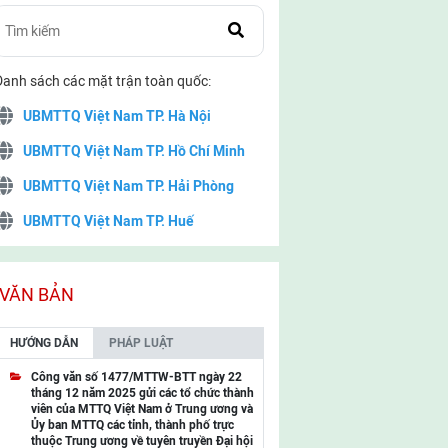
Danh sách các mặt trận toàn quốc:
UBMTTQ Việt Nam TP. Hà Nội
UBMTTQ Việt Nam TP. Hồ Chí Minh
UBMTTQ Việt Nam TP. Hải Phòng
UBMTTQ Việt Nam TP. Huế
UBMTTQ Việt Nam TP. Đà Nẵng
UBMTTQ Việt Nam TP. Cần Thơ
VĂN BẢN
UBMTTQ Việt Nam tỉnh Quảng Ninh
HƯỚNG DẪN
PHÁP LUẬT
UBMTTQ Việt Nam tỉnh Cao Bằng
Công văn số 1477/MTTW-BTT ngày 22
tháng 12 năm 2025 gửi các tổ chức thành
UBMTTQ Việt Nam tỉnh Lạng Sơn
viên của MTTQ Việt Nam ở Trung ương và
Ủy ban MTTQ các tỉnh, thành phố trực
UBMTTQ Việt Nam tỉnh Lai Châu
thuộc Trung ương về tuyên truyền Đại hội