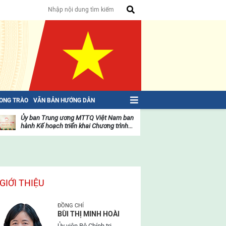
HONG TRÀO
VĂN BẢN HƯỚNG DẪN
Ủy ban Trung ương MTTQ Việt Nam ban
Toàn văn NGHỊ QU
hành Kế hoạch triển khai Chương trình...
toàn quốc Mặt trậ
oạt
Hoạt
ộng
động
ủa
của
ặt
mặt
rận
trận
GIỚI THIỆU
ĐỒNG CHÍ
BÙI THỊ MINH HOÀI
Ủy viên Bộ Chính trị,