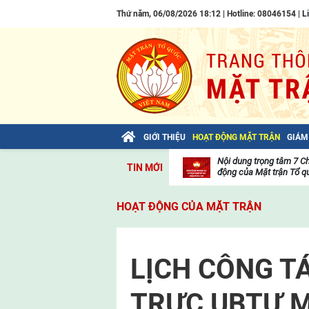
Thứ năm, 06/08/2026 18:12 | Hotline: 08046154 |
L
GIỚI THIỆU
HOẠT ĐỘNG MẶT TRẬN
GIÁM
Bài viết của Tổng Bí thư Tô Lâm: TIẾN
Nội dung trọng tâm 7 C
TIN MỚI
LÊN! TOÀN THẮNG ẮT VỀ TA!
động của Mặt trận Tổ qu
Thư
viện
HOẠT ĐỘNG CỦA MẶT TRẬN
video
LỊCH CÔNG T
TRỰC UBTƯ M