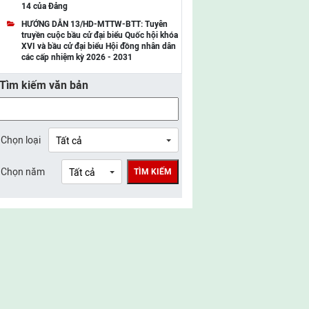
14 của Đảng
UBMTTQ Việt Nam tỉnh Điện Biên
HƯỚNG DẪN 13/HD-MTTW-BTT: Tuyên
truyền cuộc bầu cử đại biểu Quốc hội khóa
UBMTTQ Việt Nam tỉnh Sơn La
XVI và bầu cử đại biểu Hội đồng nhân dân
các cấp nhiệm kỳ 2026 - 2031
UBMTTQ Việt Nam tỉnh Thanh Hóa
Tìm kiếm văn bản
UBMTTQ Việt Nam tỉnh Nghệ An
UBMTTQ Việt Nam tỉnh Hà Tĩnh
UBMTTQ Việt Nam tỉnh Tuyên Quang
Chọn loại
UBMTTQ Việt Nam tỉnh Lào Cai
Chọn năm
TÌM KIẾM
UBMTTQ Việt Nam tỉnh Thái Nguyên
UBMTTQ Việt Nam tỉnh Phú Thọ
UBMTTQ Việt Nam tỉnh Bắc Ninh
UBMTTQ Việt Nam tỉnh Hưng Yên
UBMTTQ Việt Nam tỉnh Ninh Bình
UBMTTQ Việt Nam tỉnh Quảng Trị