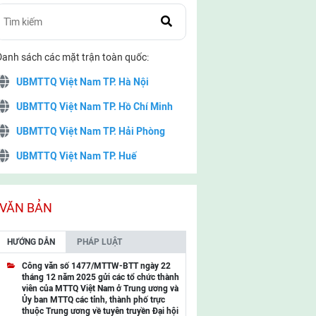
Danh sách các mặt trận toàn quốc:
UBMTTQ Việt Nam TP. Hà Nội
UBMTTQ Việt Nam TP. Hồ Chí Minh
UBMTTQ Việt Nam TP. Hải Phòng
UBMTTQ Việt Nam TP. Huế
UBMTTQ Việt Nam TP. Đà Nẵng
UBMTTQ Việt Nam TP. Cần Thơ
VĂN BẢN
UBMTTQ Việt Nam tỉnh Quảng Ninh
HƯỚNG DẪN
PHÁP LUẬT
UBMTTQ Việt Nam tỉnh Cao Bằng
Công văn số 1477/MTTW-BTT ngày 22
tháng 12 năm 2025 gửi các tổ chức thành
UBMTTQ Việt Nam tỉnh Lạng Sơn
viên của MTTQ Việt Nam ở Trung ương và
Ủy ban MTTQ các tỉnh, thành phố trực
UBMTTQ Việt Nam tỉnh Lai Châu
thuộc Trung ương về tuyên truyền Đại hội