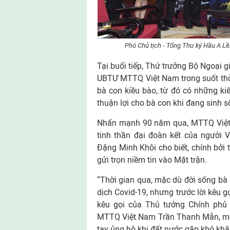
Phó Chủ tịch - Tổng Thư ký Hầu A L
Tại buổi tiếp, Thứ trưởng Bộ Ngoại 
UBTƯ MTTQ Việt Nam trong suốt thời
bà con kiều bào, từ đó có những kiế
thuận lợi cho bà con khi đang sinh số
Nhấn mạnh 90 năm qua, MTTQ Việt N
tinh thần đại đoàn kết của người 
Đặng Minh Khôi cho biết, chính bởi 
gửi trọn niềm tin vào Mặt trận.
“Thời gian qua, mặc dù đời sống bà
dịch Covid-19, nhưng trước lời kêu g
kêu gọi của Thủ tướng Chính phủ
MTTQ Việt Nam Trần Thanh Mẫn, mỗi
tay ủng hộ khi đất nước gặp khó khăn