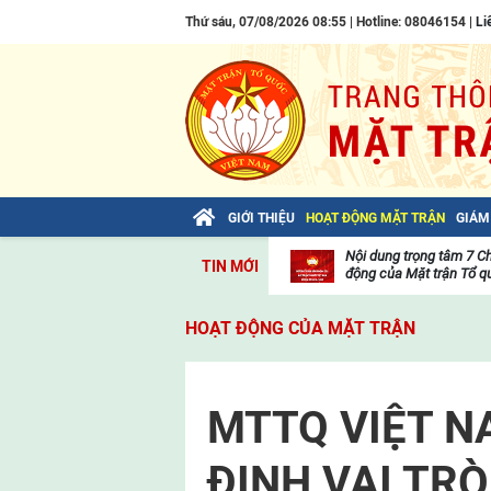
Thứ sáu, 07/08/2026 08:55 | Hotline: 08046154 |
Li
GIỚI THIỆU
HOẠT ĐỘNG MẶT TRẬN
GIÁM
Bài viết của Tổng Bí thư Tô Lâm: TIẾN
Nội dung trọng tâm 7 C
TIN MỚI
LÊN! TOÀN THẮNG ẮT VỀ TA!
động của Mặt trận Tổ qu
Thư
viện
HOẠT ĐỘNG CỦA MẶT TRẬN
video
MTTQ VIỆT N
ĐỊNH VAI TRÒ