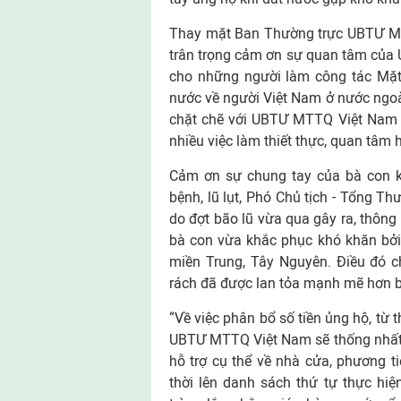
Thay mặt Ban Thường trực UBTƯ MT
trân trọng cảm ơn sự quan tâm của
cho những người làm công tác Mặt
nước về người Việt Nam ở nước ngoài
chặt chẽ với UBTƯ MTTQ Việt Nam n
nhiều việc làm thiết thực, quan tâm 
Cảm ơn sự chung tay của bà con ki
bệnh, lũ lụt, Phó Chủ tịch - Tổng Th
do đợt bão lũ vừa qua gây ra, thôn
bà con vừa khắc phục khó khăn bởi
miền Trung, Tây Nguyên. Điều đó ch
rách đã được lan tỏa mạnh mẽ hơn b
“Về việc phân bổ số tiền ủng hộ, từ
UBTƯ MTTQ Việt Nam sẽ thống nhất 
hỗ trợ cụ thể về nhà cửa, phương ti
thời lên danh sách thứ tự thực hi