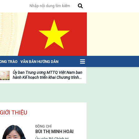
HONG TRÀO
VĂN BẢN HƯỚNG DẪN
Ủy ban Trung ương MTTQ Việt Nam ban
Toàn văn NGHỊ QU
hành Kế hoạch triển khai Chương trình...
toàn quốc Mặt trậ
oạt
Hoạt
ộng
động
ủa
của
ặt
mặt
rận
trận
GIỚI THIỆU
ĐỒNG CHÍ
BÙI THỊ MINH HOÀI
Ủy viên Bộ Chính trị,