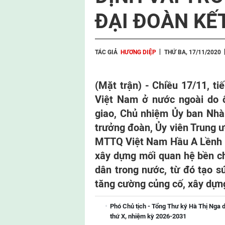
ĐẠI ĐOÀN KẾ
TÁC GIẢ
HƯƠNG DIỆP
THỨ BA, 17/11/2020
(Mặt trận) - Chiều 17/11, t
Việt Nam ở nước ngoài do 
giao, Chủ nhiệm Ủy ban Nhà
trưởng đoàn, Ủy viên Trung 
MTTQ Việt Nam Hầu A Lềnh mo
xây dựng mối quan hệ bền ch
dân trong nước, từ đó tạo sứ
tăng cường củng cố, xây dựng
Phó Chủ tịch - Tổng Thư ký Hà Thị Nga d
thứ X, nhiệm kỳ 2026-2031