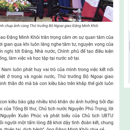
ềnh chụp ảnh cùng Thứ trưởng Bộ Ngoại giao Đặng Minh Khôi
giao Đặng Minh Khôi trân trọng cảm ơn sự quan tâm của
 gian qua khi luôn lắng nghe tâm tư, nguyện vọng của
n nghị tới Đảng, Nhà nước, Chính phủ để tạo điều kiện
ng, làm việc và học tập tại nước sở tại.
am luôn phát huy vai trò của mình trong việc kết nối
Việt ở trong và ngoài nước, Thứ trưởng Bộ Ngoại giao
tinh thần đó mà bà con kiều bào trên khắp thế giới luôn
 con kiều bào gặp nhiều khó khăn do ảnh hưởng bởi đại
ọi của Tổng Bí thư, Chủ tịch nước Nguyễn Phú Trọng; lời
 Nguyễn Xuân Phúc và phát biểu của Chủ tịch UBTƯ
 người một tấm lòng đã khơi dậy tình đoàn kết, chung
, thiên tai, dịch bệnh”, ông Đặng Minh Khôi chia sẻ.