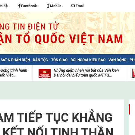
ên hệ
Facebook
Mobile
Email
 SÁT & PHẢN BIỆN
DÂN TỘC - TÔN GIÁO
ĐỐI NGOẠI KIỀU BÀO
VẬN ĐỘNG - P
hương trình hành
Những điểm nhấn nổi bật của Văn kiện
ốc Việt...
Đại hội đại biểu toàn quốc MTTQ...
Thư
H
viện
đ
video
c
m
t
AM TIẾP TỤC KHẲNG
 KẾT NỐI TINH THẦN