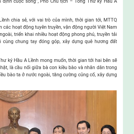
 định cuộc sống”, Phó Chủ tịch – Tổng Thư ký Hầu A
nh chia sẻ, với vai trò của mình, thời gian tới, MTTQ
n các hoạt động tuyên truyền, vận động người Việt Nam
ngoài, triển khai nhiều hoạt động phong phú, truyền tải
ời cùng chung tay đóng góp, xây dựng quê hương đất
Thư ký Hầu A Lềnh mong muốn, thời gian tới hai bên sẽ
hặt, là cầu nối giữa bà con kiều bào và nhân dân trong
 kiều bào ta ở nước ngoài, tăng cường củng cố, xây dựng