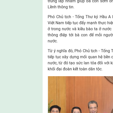
trùng lắp nhằm giúp bà con sớm ổn
Lềnh thông tin.
Phó Chủ tịch - Tổng Thư ký Hầu A Lề
Việt Nam tiếp tục đẩy mạnh thực hiệ
ở trong nước và kiều bào ta ở nước 
thông điệp tới bà con để mỗi ngư
nước.
Từ ý nghĩa đó, Phó Chủ tịch - Tổng 
tiếp tục xây dựng mối quan hệ bền c
nước, từ đó tạo sức lan tỏa đối với
khối đại đoàn kết toàn dân tộc.