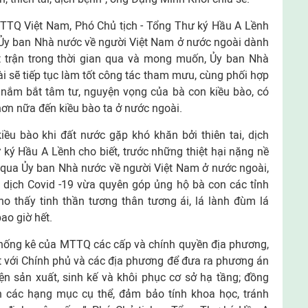
TQ Việt Nam, Phó Chủ tịch - Tổng Thư ký Hầu A Lềnh
 Ủy ban Nhà nước về người Việt Nam ở nước ngoài dành
 trận trong thời gian qua và mong muốn, Ủy ban Nhà
 sẽ tiếp tục làm tốt công tác tham mưu, cùng phối hợp
ắm bắt tâm tư, nguyện vọng của bà con kiều bào, có
hơn nữa đến kiều bào ta ở nước ngoài.
ều bào khi đất nước gặp khó khăn bởi thiên tai, dịch
ư ký Hầu A Lềnh cho biết, trước những thiệt hại nặng nề
g qua Ủy ban Nhà nước về người Việt Nam ở nước ngoài,
 dịch Covid -19 vừa quyên góp ủng hộ bà con các tỉnh
o thấy tinh thần tương thân tương ái, lá lành đùm lá
ao giờ hết.
 thống kê của MTTQ các cấp và chính quyền địa phương,
với Chính phủ và các địa phương để đưa ra phương án
ện sản xuất, sinh kế và khôi phục cơ sở hạ tầng; đồng
ện các hạng mục cụ thể, đảm bảo tính khoa học, tránh