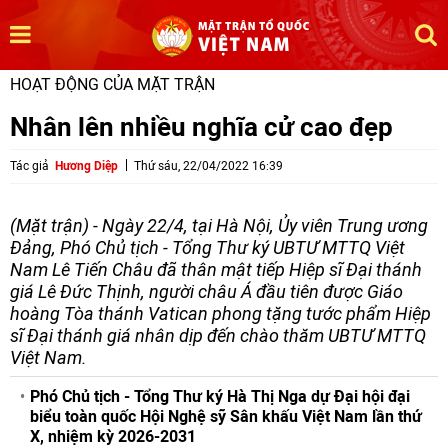
HOẠT ĐỘNG CỦA MẶT TRẬN
Nhân lên nhiều nghĩa cử cao đẹp
Tác giả
Hương Diệp
Thứ sáu, 22/04/2022 16:39
(Mặt trận) - Ngày 22/4, tại Hà Nội, Ủy viên Trung ương
Đảng, Phó Chủ tịch - Tổng Thư ký UBTƯ MTTQ Việt
Nam Lê Tiến Châu đã thân mật tiếp Hiệp sĩ Đại thánh
giá Lê Đức Thịnh, người châu Á đầu tiên được Giáo
hoàng Tòa thánh Vatican phong tặng tước phẩm Hiệp
sĩ Đại thánh giá nhân dịp đến chào thăm UBTƯ MTTQ
Việt Nam.
Phó Chủ tịch - Tổng Thư ký Hà Thị Nga dự Đại hội đại
biểu toàn quốc Hội Nghệ sỹ Sân khấu Việt Nam lần thứ
X, nhiệm kỳ 2026-2031