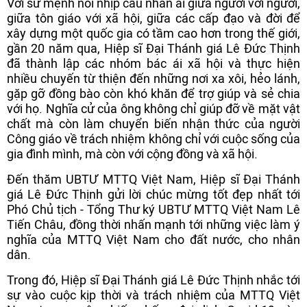
Với sứ mệnh nối nhịp cầu nhân ái giữa người với người,
giữa tôn giáo với xã hội, giữa các cấp đạo và đời để
xây dựng một quốc gia có tầm cao hơn trong thế giới,
gần 20 năm qua, Hiệp sĩ Đại Thánh giá Lê Đức Thịnh
đã thành lập các nhóm bác ái xã hội và thực hiện
nhiều chuyến từ thiện đến những nơi xa xôi, hẻo lánh,
gặp gỡ đồng bào còn khó khăn để trợ giúp và sẻ chia
với họ. Nghĩa cử của ông không chỉ giúp đỡ về mặt vật
chất mà còn làm chuyển biến nhận thức của người
Công giáo về trách nhiệm không chỉ với cuộc sống của
gia đình mình, mà còn với cộng đồng và xã hội.
Đến thăm UBTƯ MTTQ Việt Nam, Hiệp sĩ Đại Thánh
giá Lê Đức Thịnh gửi lời chúc mừng tốt đẹp nhất tới
Phó Chủ tịch - Tổng Thư ký UBTƯ MTTQ Việt Nam Lê
Tiến Châu, đồng thời nhấn mạnh tới những việc làm ý
nghĩa của MTTQ Việt Nam cho đất nước, cho nhân
dân.
Trong đó, Hiệp sĩ Đại Thánh giá Lê Đức Thịnh nhắc tới
sự vào cuộc kịp thời và trách nhiệm của MTTQ Việt