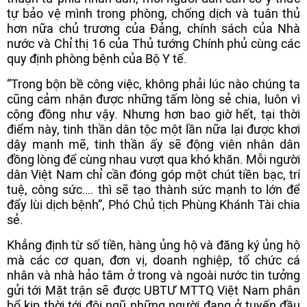
tự bảo vệ mình trong phòng, chống dịch và tuân thủ
hơn nữa chủ trương của Đảng, chính sách của Nhà
nước và Chỉ thị 16 của Thủ tướng Chính phủ cùng các
quy định phòng bệnh của Bộ Y tế.
“Trong bộn bề công việc, không phải lúc nào chúng ta
cũng cảm nhận được những tấm lòng sẻ chia, luôn vì
cộng đồng như vậy. Nhưng hơn bao giờ hết, tại thời
điểm này, tinh thần dân tộc một lần nữa lại được khơi
dậy mạnh mẽ, tinh thần ấy sẽ động viên nhân dân
đồng lòng để cùng nhau vượt qua khó khăn. Mỗi người
dân Việt Nam chỉ cần đóng góp một chút tiền bạc, trí
tuệ, công sức…. thì sẽ tạo thành sức mạnh to lớn để
đẩy lùi dịch bệnh”, Phó Chủ tịch Phùng Khánh Tài chia
sẻ.
Khẳng định từ số tiền, hàng ủng hộ và đăng ký ủng hộ
mà các cơ quan, đơn vị, doanh nghiệp, tổ chức cá
nhân và nhà hảo tâm ở trong và ngoài nước tin tưởng
gửi tới Mặt trận sẽ được UBTƯ MTTQ Việt Nam phân
bổ kịp thời tới đội ngũ những người đang ở tuyến đầu