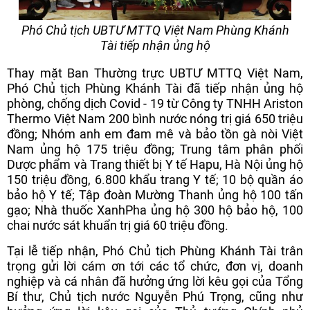
Phó Chủ tịch UBTƯ MTTQ Việt Nam Phùng Khánh
Tài tiếp nhận ủng hộ
Thay mặt Ban Thường trực UBTƯ MTTQ Việt Nam,
Phó Chủ tịch Phùng Khánh Tài đã tiếp nhận ủng hộ
phòng, chống dịch Covid - 19 từ Công ty TNHH Ariston
Thermo Việt Nam 200 bình nước nóng trị giá 650 triệu
đồng; Nhóm anh em đam mê và bảo tồn gà nòi Việt
Nam ủng hộ 175 triệu đồng; Trung tâm phân phối
Dược phẩm và Trang thiết bị Y tế Hapu, Hà Nội ủng hộ
150 triệu đồng, 6.800 khẩu trang Y tế; 10 bộ quần áo
bảo hộ Y tế; Tập đoàn Mường Thanh ủng hộ 100 tấn
gạo; Nhà thuốc XanhPha ủng hộ 300 hộ bảo hộ, 100
chai nước sát khuẩn trị giá 60 triệu đồng.
Tại lễ tiếp nhận, Phó Chủ tịch Phùng Khánh Tài trân
trọng gửi lời cám ơn tới các tổ chức, đơn vị, doanh
nghiệp và cá nhân đã hưởng ứng lời kêu gọi của Tổng
Bí thư, Chủ tịch nước Nguyễn Phú Trọng, cũng như