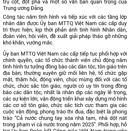
trụ cột, đột phá và một số văn bản quan trọng của
Trung ương Đảng.
Công tác nắm tình hình và tiếp xúc với các tầng lớp
nhân dân được Ủy ban MTTQ Việt Nam các cấp duy
trì thực hiện; kịp thời phản ánh tình hình Nhân dân,
đoàn viên, hội viên, đề xuất giải pháp tháo gỡ những
khó khăn, vướng mắc.
Ủy ban MTTQ Việt Nam các cấp tiếp tục phối hợp với
chính quyền, các tổ chức thành viên chủ động nắm
tình hình tư tưởng đồng bào các dân tộc, tôn giáo trên
địa bàn; thường xuyên giữ mối liên hệ, tổ chức gặp
mặt, thăm hỏi, động viên, chúc mừng đối với các tổ
chức, chức sắc tôn giáo, người có uy tín trong đồng
bào các dân tộc, nhất là nhân dịp các ngày lễ trọng,
các sự kiện lớn; vận động triển khai xây dựng mô hình
các cơ sở tôn giáo, chức sắc tích cực tham gia các
cuộc vận động, phong trào thi đua, đặc biệt là phong
trào “Cả nước chung tay xóa nhà tạm, nhà dột nát
trong phạm vi cả nước trong năm 2025”. Phối hợp, hỗ
trợ Ủy ban Đoàn kết Công giáo Việt Nam trong việc