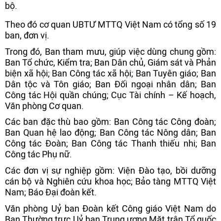
bộ.
Theo đó cơ quan UBTƯ MTTQ Việt Nam có tổng số 19
ban, đơn vị.
Trong đó, Ban tham mưu, giúp việc dùng chung gồm:
Ban Tổ chức, Kiểm tra; Ban Dân chủ, Giám sát và Phản
biện xã hội; Ban Công tác xã hội; Ban Tuyên giáo; Ban
Dân tộc và Tôn giáo; Ban Đối ngoại nhân dân; Ban
Công tác Hội quần chúng; Cục Tài chính – Kế hoạch,
Văn phòng Cơ quan.
Các ban đặc thù bao gồm: Ban Công tác Công đoàn;
Ban Quan hệ lao động; Ban Công tác Nông dân; Ban
Công tác Đoàn; Ban Công tác Thanh thiếu nhi; Ban
Công tác Phụ nữ.
Các đơn vị sự nghiệp gồm: Viện Đào tạo, bồi dưỡng
cán bộ và Nghiên cứu khoa học; Bảo tàng MTTQ Việt
Nam; Báo Đại đoàn kết.
Văn phòng Uỷ ban Đoàn kết Công giáo Việt Nam do
Ban Thường trực Uỷ ban Trung ương Mặt trận Tổ quốc