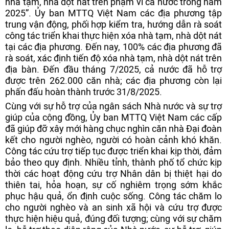
nhà tạm, nhà dột nát trên phạm vi cả nước trong năm
2025”. Ủy ban MTTQ Việt Nam các địa phương tập
trung vận động, phối hợp kiểm tra, hướng dẫn rà soát
công tác triển khai thực hiện xóa nhà tạm, nhà dột nát
tại các địa phương. Đến nay, 100% các địa phương đã
rà soát, xác định tiến độ xóa nhà tạm, nhà dột nát trên
địa bàn. Đến đầu tháng 7/2025, cả nước đã hỗ trợ
được trên 262.000 căn nhà; các địa phương còn lại
phấn đấu hoàn thành trước 31/8/2025.
Cùng với sự hỗ trợ của ngân sách Nhà nước và sự trợ
giúp của cộng đồng, Ủy ban MTTQ Việt Nam các cấp
đã giúp đỡ xây mới hàng chục nghìn
căn nhà Đại đoàn
kết cho người nghèo, người có hoàn cảnh khó khăn.
Công tác cứu trợ tiếp tục được triển khai kịp thời, đảm
bảo theo quy định. Nhiều tỉnh, thành phố tổ chức kịp
thời các hoạt động cứu trợ Nhân dân bị thiệt hại do
thiên tai, hỏa hoạn, sự cố nghiêm trọng sớm khắc
phục hậu quả, ổn định cuộc sống.
Công tác chăm lo
cho người nghèo và an sinh xã hội và cứu trợ được
thực hiện hiệu quả, đúng đối tượng; cùng với sự chăm