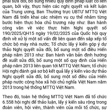
phải sửa đổi, bổ sung nhiều quy định pháp luật có liên
quan, bởi vậy, thực hiện các nghị quyết và kết luận
của Trung ương, Ban Thường trực UBTƯ MTTQ Việt
Nam đã triển khai các nhiệm vụ cụ thể nhằm từng
bước hiện thực hóa chủ trương này như: Ban hành
công văn về việc thực hiện Nghị quyết số
190/2025/QH15 ngày 19/02/2025 của Quốc hội quy
định về xử lý một số vấn đề liên quan đến sắp xếp tổ
chức bộ máy nhà nước; Tổ chức lấy ý kiến góp ý dự
thảo Nghị quyết sửa đổi, bổ sung một số điều Hiến
pháp năm 2013 như: Ban hành văn bản định hướng
đề xuất sửa đổi, bổ sung một số quy định của Hiến
pháp năm 2013 liên quan tới MTTQ Việt Nam; tổ chức
Hội nghị đánh giá sơ bộ kết quả lấy ý kiến vào dự thảo
Nghị quyết sửa đổi, bổ sung một số điều của Hiến
pháp nước cộng hòa xã hội chủ nghĩa Việt Nam năm
2013 trong hệ thống MTTQ Việt Nam.
Theo đó, toàn hệ thống MTTQ Việt Nam đã tổ chức
6.558 hội nghị để thảo luận, lấy ý kiến sâu rộng trong
đoàn viên, hội viên, thành viên của mỗi tổ chức, sự