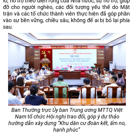
lo, hỗ trợ theo diện rộng của Nhà nước, sự hỗ trợ, giúp
đỡ cho người nghèo, các đối tượng yếu thế do Mặt
trận và các tổ chức thành viên thực hiện đã góp phần
vào sự bền vững, chiều sâu, không để ai bị bỏ lại phía
sau.
Ban Thường trực Ủy ban Trung ương MTTQ Việt
Nam tổ chức Hội nghị trao đổi, góp ý dự thảo
hướng dẫn xây dựng “Khu dân cư đoàn kết, ấm no,
hạnh phúc”