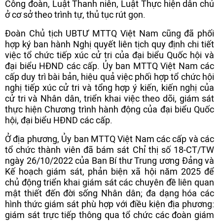
Công đoàn, Luật Thanh niên, Luật Thực hiện dân chủ
ở cơ sở theo trình tự, thủ tục rút gọn.
Đoàn Chủ tịch UBTƯ MTTQ Việt Nam cũng đã phối
hợp ký ban hành Nghị quyết liên tịch quy định chi tiết
việc tổ chức tiếp xúc cử tri của đại biểu Quốc hội và
đại biểu HĐND các cấp. Ủy ban MTTQ Việt Nam các
cấp duy trì bài bản, hiệu quả việc phối hợp tổ chức hội
nghị tiếp xúc cử tri và tổng hợp ý kiến, kiến nghị của
cử tri và Nhân dân, triển khai việc theo dõi, giám sát
thực hiện Chương trình hành động của đại biểu Quốc
hội, đại biểu HĐND các cấp.
Ở địa phương, Ủy ban MTTQ Việt Nam các cấp và các
tổ chức thành viên đã bám sát Chỉ thị số 18-CT/TW
ngày 26/10/2022 của Ban Bí thư Trung ương Đảng và
Kế hoạch giám sát, phản biện xã hội năm 2025 để
chủ động triển khai giám sát các chuyên đề liên quan
mật thiết đến đời sống Nhân dân; đa dạng hóa các
hình thức giám sát phù hợp với điều kiện địa phương:
giám sát trực tiếp thông qua tổ chức các đoàn giám