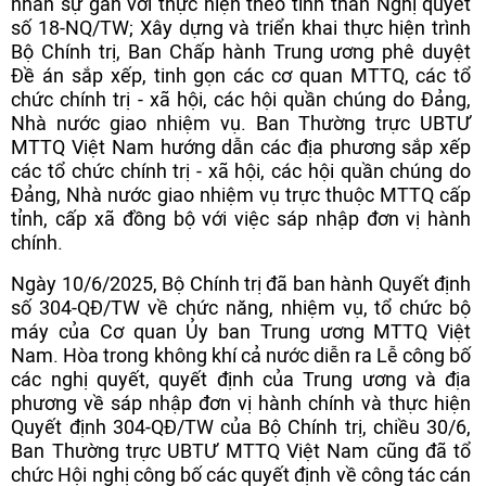
nhân sự gắn với thực hiện theo tinh thần Nghị quyết
số 18-NQ/TW; Xây dựng và triển khai thực hiện trình
Bộ Chính trị, Ban Chấp hành Trung ương phê duyệt
Đề án sắp xếp, tinh gọn các cơ quan MTTQ, các tổ
chức chính trị - xã hội, các hội quần chúng do Đảng,
Nhà nước giao nhiệm vụ. Ban Thường trực UBTƯ
MTTQ Việt Nam hướng dẫn các địa phương sắp xếp
các tổ chức chính trị - xã hội, các hội quần chúng do
Đảng, Nhà nước giao nhiệm vụ trực thuộc MTTQ cấp
tỉnh, cấp xã đồng bộ với việc sáp nhập đơn vị hành
chính.
Ngày 10/6/2025, Bộ Chính trị đã ban hành Quyết định
số 304-QĐ/TW về chức năng, nhiệm vụ, tổ chức bộ
máy của Cơ quan Ủy ban Trung ương MTTQ Việt
Nam. Hòa trong không khí cả nước diễn ra Lễ công bố
các nghị quyết, quyết định của Trung ương và địa
phương về sáp nhập đơn vị hành chính và thực hiện
Quyết định 304-QĐ/TW của Bộ Chính trị, chiều 30/6,
Ban Thường trực UBTƯ MTTQ Việt Nam cũng đã tổ
chức Hội nghị công bố các quyết định về công tác cán