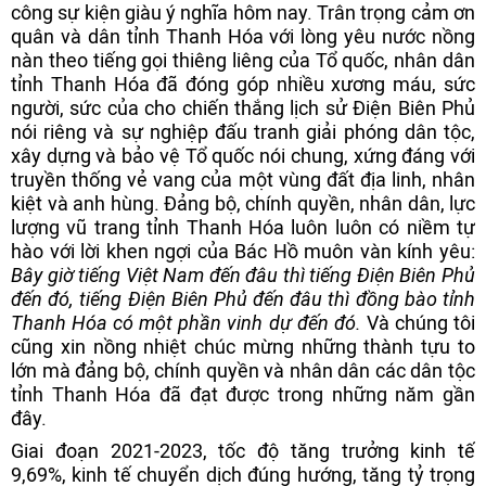
công sự kiện giàu ý nghĩa hôm nay. Trân trọng cảm ơn
quân và dân tỉnh Thanh Hóa với lòng yêu nước nồng
nàn theo tiếng gọi thiêng liêng của Tổ quốc, nhân dân
tỉnh Thanh Hóa đã đóng góp nhiều xương máu, sức
người, sức của cho chiến thắng lịch sử Điện Biên Phủ
nói riêng và sự nghiệp đấu tranh giải phóng dân tộc,
xây dựng và bảo vệ Tổ quốc nói chung, xứng đáng với
truyền thống vẻ vang của một vùng đất địa linh, nhân
kiệt và anh hùng. Đảng bộ, chính quyền, nhân dân, lực
lượng vũ trang tỉnh Thanh Hóa luôn luôn có niềm tự
hào với lời khen ngợi của Bác Hồ muôn vàn kính yêu:
Bây giờ tiếng Việt Nam đến đâu thì tiếng Điện Biên Phủ
đến đó, tiếng Điện Biên Phủ đến đâu thì đồng bào tỉnh
Thanh Hóa có một phần vinh dự đến đó.
Và chúng tôi
cũng xin nồng nhiệt chúc mừng những thành tựu to
lớn mà đảng bộ, chính quyền và nhân dân các dân tộc
tỉnh Thanh Hóa đã đạt được trong những năm gần
đây.
Giai đoạn 2021-2023, tốc độ tăng trưởng kinh tế
9,69%, kinh tế chuyển dịch đúng hướng, tăng tỷ trọng