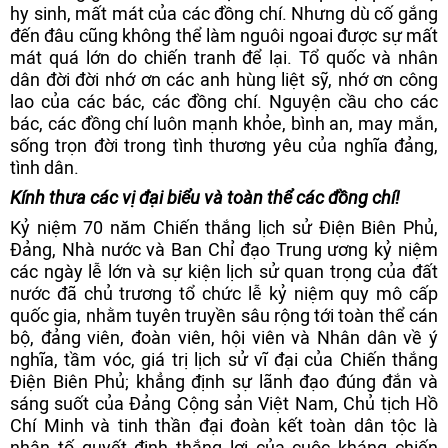
hy sinh, mất mát của các đồng chí. Nhưng dù cố gắng
đến đâu cũng không thể làm nguôi ngoai
được sự mất
mát quá lớn do chiến tranh để lại. Tổ quốc và nhân
dân đời đời nhớ ơn các anh hùng liệt sỹ, nhớ ơn công
lao của các bác, các đồng chí. Nguyện cầu cho các
bác, các đồng chí luôn mạnh khỏe, bình an, may mắn,
sống trọn đời trong tình thương yêu của nghĩa đảng,
tình dân.
Kính thưa các vị đại biểu và toàn thể các đồng chí!
Kỷ niệm 70 năm Chiến thắng lịch sử Điện Biên Phủ,
Đảng, Nhà nước và Ban Chỉ đạo Trung ương kỷ niệm
các ngày lễ lớn và sự kiện lịch sử quan trọng của đất
nước đã chủ trương tổ chức lễ kỷ niệm quy mô cấp
quốc gia, nhằm tuyên truyền sâu rộng tới toàn thể cán
bộ, đảng viên, đoàn viên, hội viên và Nhân dân về ý
nghĩa, tầm vóc, giá trị lịch sử vĩ đại của Chiến thắng
Điện Biên Phủ; khẳng định sự lãnh đạo đúng đắn và
sáng suốt của Đảng Cộng sản Việt Nam, Chủ tịch Hồ
Chí Minh và tinh thần đại đoàn kết toàn dân tộc là
nhân tố quyết định thắng lợi của cuộc kháng chiến