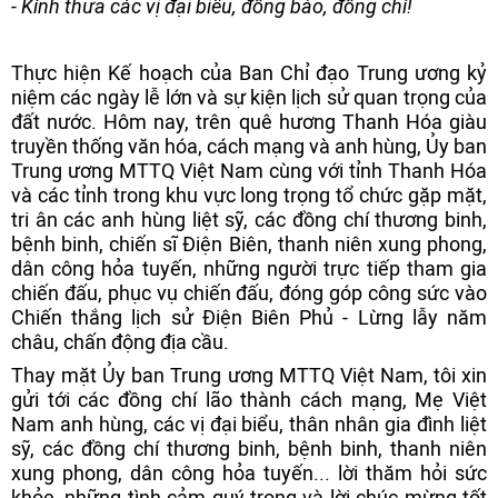
- Kính thưa các vị đại biểu, đồng bào, đồng chí!
Thực hiện Kế hoạch của Ban Chỉ đạo Trung ương kỷ
niệm các ngày lễ lớn và sự kiện lịch sử quan trọng của
đất nước. Hôm nay, trên quê hương Thanh Hóa giàu
truyền thống văn hóa, cách mạng và anh hùng, Ủy ban
Trung ương MTTQ Việt Nam cùng với tỉnh Thanh Hóa
và các tỉnh trong khu vực long trọng tổ chức gặp mặt,
tri ân các anh hùng liệt sỹ, các đồng chí thương binh,
bệnh binh, chiến sĩ Điện Biên, thanh niên xung phong,
dân công hỏa tuyến, những người trực tiếp tham gia
chiến đấu, phục vụ chiến đấu, đóng góp công sức vào
Chiến thắng lịch sử Điện Biên Phủ - Lừng lẫy năm
châu, chấn động địa cầu.
Thay mặt Ủy ban Trung ương MTTQ Việt Nam, tôi xin
gửi tới các đồng chí lão thành cách mạng, Mẹ Việt
Nam anh hùng, các vị đại biểu, thân nhân gia đình liệt
sỹ, các đồng chí thương binh, bệnh binh, thanh niên
xung phong, dân công hỏa tuyến... lời thăm hỏi sức
khỏe, những tình cảm quý trọng và lời chúc mừng tốt