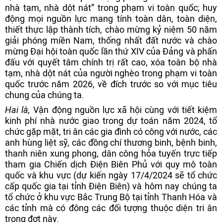
nhà tạm, nhà dột nát” trong phạm vi toàn quốc; huy
động mọi nguồn lực mang tính toàn dân, toàn diện,
thiết thực lập thành tích, chào mừng kỷ niệm 50 năm
giải phóng miền Nam, thống nhất đất nước và chào
mừng Đại hội toàn quốc lần thứ XIV của Đảng và phấn
đấu với quyết tâm chính trị rất cao, xóa toàn bộ nhà
tạm, nhà dột nát của người nghèo trong phạm vi toàn
quốc trước năm 2026, về đích trước so với mục tiêu
chung của chúng ta.
Hai là,
Vận động nguồn lực xã hội cùng với tiết kiệm
kinh phí nhà nước giao trong dự toán năm 2024, tổ
chức gặp mặt, tri ân các gia đình có công với nước, các
anh hùng liệt sỹ, các đồng chí thương binh, bệnh binh,
thanh niên xung phong, dân công hỏa tuyến trực tiếp
tham gia Chiến dịch Điện Biên Phủ với quy mô toàn
quốc và khu vực (dự kiến ngày 17/4/2024 sẽ tổ chức
cấp quốc gia tại tỉnh Điện Biên) và hôm nay chúng ta
tổ chức ở khu vực Bắc Trung Bộ tại tỉnh Thanh Hóa và
các tỉnh mà có đông các đối tượng thuộc diện tri ân
trong đợt này.