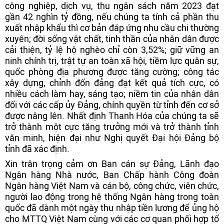
công nghiệp, dịch vụ, thu ngân sách năm 2023 đạt
gần 42 nghìn tỷ đồng, nếu chúng ta tính cả phần thu
xuất nhập khẩu thì cơ bản đáp ứng nhu cầu chi thường
xuyên; đời sống vật chất, tinh thần của nhân dân được
cải thiện, tỷ lệ hộ nghèo chỉ còn 3,52%; giữ vững an
ninh chính trị, trật tự an toàn xã hội, tiềm lực quân sự,
quốc phòng địa phương được tăng cường; công tác
xây dựng, chỉnh đốn đảng đạt kết quả tích cực, có
nhiều cách làm hay, sáng tạo; niềm tin của nhân dân
đối với các cấp ủy Đảng, chính quyền từ tỉnh đến cơ sở
được nâng lên. Nhất định Thanh Hóa của chúng ta sẽ
trở thành một cực tăng trưởng mới và trở thành tỉnh
văn minh, hiện đại như Nghị quyết Đại hội Đảng bộ
tỉnh đã xác định.
Xin trân trọng cảm ơn Ban cán sự Đảng, Lãnh đạo
Ngân hàng Nhà nước, Ban Chấp hành Công đoàn
Ngân hàng Việt Nam và cán bộ, công chức, viên chức,
người lao động trong hệ thống Ngân hàng trong toàn
quốc đã dành một ngày thu nhập tiền lương để ủng hộ
cho MTTQ Việt Nam cùng với các cơ quan phối hợp tổ