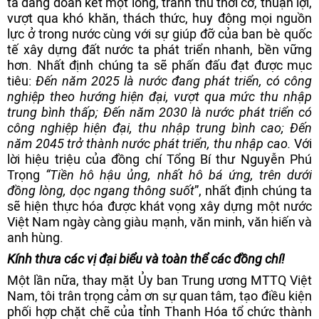
ta đang đoàn kết một lòng, tranh thủ thời cơ, thuận lợi,
vượt qua khó khăn, thách thức, huy động mọi nguồn
lực ở trong nước cùng với sự giúp đỡ của ban bè quốc
tế xây dựng đất nước ta phát triển nhanh, bền vững
hơn. Nhất định chúng ta sẽ phấn đấu đạt được mục
tiêu:
Đến năm 2025 là nước đang phát triển, có công
nghiệp theo hướng hiện đại, vượt qua mức thu nhập
trung bình thấp; Đến năm 2030 là nước phát triển có
công nghiệp hiện đại, thu nhập trung bình cao; Đến
năm 2045 trở thành nước phát triển, thu nhập cao.
Với
lời hiệu triệu của đồng chí Tổng Bí thư Nguyễn Phú
Trọng
“Tiền hô hậu ủng, nhất hô bá ứng, trên dưới
đồng lòng, dọc ngang thông suốt
”, nhất định chúng ta
sẽ hiện thực hóa được khát vọng xây dựng một nước
Việt Nam ngày càng giàu mạnh, văn minh, văn hiến và
anh hùng.
Kính thưa các vị đại biểu và toàn thể các đồng chí!
Một lần nữa, thay mặt Ủy ban Trung ương MTTQ Việt
Nam, tôi trân trọng cảm ơn sự quan tâm, tạo điều kiện
phối hợp chặt chẽ của tỉnh Thanh Hóa tổ chức thành