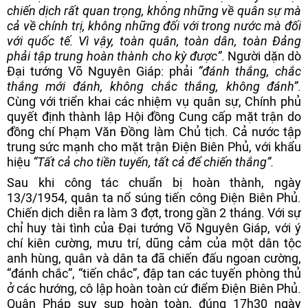
chiến dịch rất quan trọng, không những về quân sự mà
cả về chính trị, không những đối với trong nước mà đối
với quốc tế. Vì vậy, toàn quân, toàn dân, toàn Đảng
phải tập trung hoàn thành cho kỳ được”
. Người dặn dò
Đại tướng Võ Nguyên Giáp: phải
“đánh thắng, chắc
thắng mới đánh, không chắc thắng, không đánh”
.
Cùng với triển khai các nhiệm vụ quân sự, Chính phủ
quyết định thành lập Hội đồng Cung cấp mặt trận do
đồng chí Phạm Văn Đồng làm Chủ tịch. Cả nước tập
trung sức mạnh cho mặt trận Điện Biên Phủ, với khẩu
hiệu
“Tất cả cho tiền tuyến, tất cả để chiến thắng”.
Sau khi công tác chuẩn bị hoàn thành, ngày
13/3/1954, quân ta nổ súng tiến công Điện Biên Phủ.
Chiến dịch diễn ra làm 3 đợt, trong gần 2 tháng. Với sự
chỉ huy tài tình của Đại tướng Võ Nguyên Giáp, với ý
chí kiên cường, mưu trí, dũng cảm của một dân tộc
anh hùng, quân và dân ta đã chiến đấu ngoan cường,
“đánh chắc”, “tiến chắc”, đập tan các tuyến phòng thủ
ở các hướng, cô lập hoàn toàn cứ điểm Điện Biên Phủ.
Quân Pháp suy sụp hoàn toàn, đúng 17h30 ngày