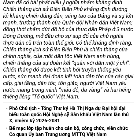
Nam đã có bài phát biểu ý nghĩa nhằm khẳng định
Chiến thắng lịch sử Điện Biên Phủ khẳng định đường
lối kháng chiến đúng đắn, sáng tạo của Đảng và sự lớn
mạnh, trưởng thành của Quân đội Nhân dân Việt Nam;
đồng thời chấm dứt đô hộ của thực dân Pháp ở 3 nước
Đông Dương, mở đầu cho sự sụp đổ của chủ nghĩa
thực dân cũ trên toàn thế giới. Có thể khẳng định rằng,
Chiến thắng lịch sử Điện Biên Phủ là chiến thắng của
chính nghĩa, của một dân tộc Việt Nam anh hùng,
chiến thắng của sự đoàn kết “quân với dân một ý chí”.
Chiến thắng đó được kết tinh bởi truyền thống yêu
nước, sức mạnh đại đoàn kết toàn dân tộc của các giai
cấp, giai tầng, dân tộc, tôn giáo, người Việt Nam yêu
nước mang trong mình “máu đỏ, da vàng” và hai tiếng
thiêng liêng “Tổ quốc” Việt Nam.
Phó Chủ tịch - Tổng Thư ký Hà Thị Nga dự Đại hội đại
biểu toàn quốc Hội Nghệ sỹ Sân khấu Việt Nam lần thứ
X, nhiệm kỳ 2026-2031
Bế mạc lớp tập huấn cho cán bộ, công chức, viên chức
Cơ quan Ủy ban Trung ương MTTQ Việt Nam