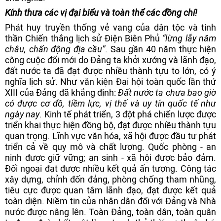
Kính thưa các vị đại biểu và toàn thể các đồng chí!
Phát huy truyền thống vẻ vang của dân tộc và tinh
thần Chiến thắng lịch sử Điện Biên Phủ
“lừng lẫy năm
châu, chấn động địa cầu”
. Sau gần 40 năm thực hiện
công cuộc đổi mới do Đảng ta khởi xướng và lãnh đạo,
đất nước ta đã đạt được nhiều thành tựu to lớn, có ý
nghĩa lịch sử. Như văn kiện Đại hội toàn quốc lần thứ
XIII của Đảng đã khẳng định:
Đất nước ta chưa bao giờ
có được cơ đồ, tiềm lực, vị thế và uy tín quốc tế như
ngày nay
. Kinh tế phát triển, 3 đột phá chiến lược được
triển khai thực hiện đồng bộ, đạt được nhiều thành tựu
quan trọng. Lĩnh vực văn hóa, xã hội được đầu tư phát
triển cả về quy mô và chất lượng. Quốc phòng - an
ninh được giữ vững; an sinh - xã hội được bảo đảm.
Đối ngoại đạt được nhiều kết quả ấn tượng. Công tác
xây dựng, chỉnh đốn đảng, phòng chống tham nhũng,
tiêu cực được quan tâm lãnh đạo, đạt được kết quả
toàn diện. Niềm tin của nhân dân đối với Đảng và Nhà
nước được nâng lên. Toàn Đảng, toàn dân, toàn quân