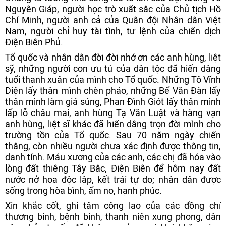
Nguyên Giáp, người học trò xuất sắc của Chủ tịch Hồ
Chí Minh, người anh cả của Quân đội Nhân dân Việt
Nam, người chỉ huy tài tình, tư lệnh của chiến dịch
Điện Biên Phủ.
Tổ quốc và nhân dân đời đời nhớ ơn các anh hùng, liệt
sỹ, những người con ưu tú của dân tộc đã hiến dâng
tuổi thanh xuân của mình cho Tổ quốc. Những Tô Vĩnh
Diện lấy thân mình chèn pháo, những Bế Văn Đàn lấy
thân mình làm giá súng, Phan Đình Giót lấy thân mình
lấp lỗ châu mai, anh hùng Tạ Văn Luật và hàng vạn
anh hùng, liệt sĩ khác đã hiến dâng trọn đời mình cho
trường tồn của Tổ quốc. Sau 70 năm ngày chiến
thắng, còn nhiều người chưa xác định được thông tin,
danh tính. Máu xương của các anh, các chị đã hóa vào
lòng đất thiêng Tây Bắc, Điện Biên để hôm nay đất
nước nở hoa độc lập, kết trái tự do; nhân dân được
sống trong hòa bình, ấm no, hạnh phúc.
Xin khắc cốt, ghi tâm công lao của các đồng chí
thương binh, bệnh binh, thanh niên xung phong, dân