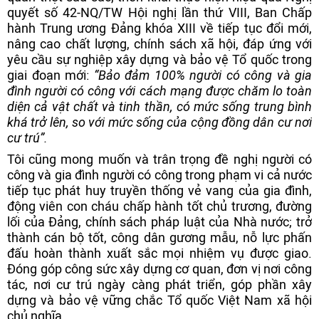
quyết số 42-NQ/TW Hội nghị lần thứ VIII, Ban Chấp
hành Trung ương Đảng khóa XIII về tiếp tục đổi mới,
nâng cao chất lượng, chính sách xã hội, đáp ứng với
yêu cầu sự nghiệp xây dựng và bảo vệ Tổ quốc trong
giai đoạn mới:
“Bảo đảm 100% người có công và gia
đình người có công với cách mạng được chăm lo toàn
diện cả vật chất và tinh thần, có mức sống trung bình
khá trở lên, so với mức sống của cộng đồng dân cư nơi
cư trú”.
Tôi cũng mong muốn và trân trọng đề nghị người có
công và gia đình người có công trong phạm vi cả nước
tiếp tục phát huy truyền thống vẻ vang của gia đình,
động viên con cháu chấp hành tốt chủ trương, đường
lối của Đảng, chính sách pháp luật của Nhà nước; trở
thành cán bộ tốt, công dân gương mẫu, nỗ lực phấn
đấu hoàn thành xuất sắc mọi nhiệm vụ được giao.
Đóng góp công sức xây dựng cơ quan, đơn vị nơi công
tác, nơi cư trú ngày càng phát triển, góp phần xây
dựng và bảo vệ vững chắc Tổ quốc Việt Nam xã hội
chủ nghĩa.