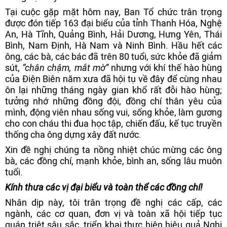
Tại cuộc gặp mặt hôm nay, Ban Tổ chức trân trọng
được đón tiếp 163 đại biểu của tỉnh Thanh Hóa, Nghệ
An, Hà Tĩnh, Quảng Bình, Hải Dương, Hưng Yên, Thái
Bình, Nam Định, Hà Nam và Ninh Bình. Hầu hết các
ông, các bà, các bác đã trên 80 tuổi, sức khỏe đã giảm
sút,
“chân chậm, mắt mờ”
nhưng với khí thế hào hùng
của Điện Biên năm xưa đã hội tụ về đây để cùng nhau
ôn lại những tháng ngày gian khổ rất đỗi hào hùng;
tưởng nhớ những đồng đội, đồng chí thân yêu của
mình, động viên nhau sống vui, sống khỏe, làm gương
cho con cháu thi đua học tập, chiến đấu, kế tục truyền
thống cha ông dựng xây đất nước.
Xin đề nghị chúng ta nồng nhiệt chúc mừng các ông
bà, các đồng chí, mạnh khỏe, bình an, sống lâu muôn
tuổi.
Kính thưa các vị đại biểu và toàn thể các đồng chí!
Nhân dịp này, tôi trân trọng đề nghị các cấp, các
ngành, các cơ quan, đơn vị và toàn xã hội tiếp tục
quán triệt sâu sắc, triển khai thực hiện hiệu quả Nghị