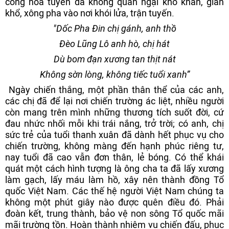
công hỏa tuyến đã không quản ngại khó khăn, gian
khổ, xông pha vào nơi khói lửa, trận tuyến.
"Dốc Pha Đin chị gánh, anh thồ
Đèo Lũng Lô anh hò, chị hát
Dù bom đạn xương tan thịt nát
Không sờn lòng, không tiếc tuổi xanh”
Ngày chiến thắng, một phần thân thể của các anh,
các chị đã để lại nơi chiến trường ác liệt, nhiều người
còn mang trên mình những thương tích suốt đời, cứ
đau nhức nhối mỗi khi trái nắng, trở trời; có anh, chị
sức trẻ của tuổi thanh xuân đã dành hết phục vụ cho
chiến trường, không màng đến hạnh phúc riêng tư,
nay tuổi đã cao vẫn đơn thân, lẻ bóng. Có thể khái
quát một cách hình tượng là ông cha ta đã lấy xương
làm gạch, lấy máu làm hồ, xây nên thành đồng Tổ
quốc Việt Nam. Các thế hệ người Việt Nam chúng ta
không một phút giây nào được quên điều đó. Phải
đoàn kết, trung thành, bảo vệ non sông Tổ quốc mãi
mãi trường tồn. Hoàn thành nhiệm vụ chiến đấu, phục