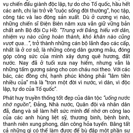
vụ chiến đấu giành độc lập, tự do cho Tổ quốc, hầu hết
các anh, chị lại trở về “cuộc sống đời thường”, học tập,
công tác và lao động sản xuất. Dù ở cương vị nào,
những chiến sĩ Điện Biên năm xưa vẫn giữ vững bản
chất anh Bộ đội Cụ Hồ:
“Trung với Đảng, hiếu với dân,
nhiệm vụ nào cũng hoàn thành, khó khăn nào cũng
vượt qua...”
, trở thành những cán bộ lãnh đạo các cấp,
nhất là ở cơ sở, là những công dân gương mẫu, đóng
góp công sức của mình xây dựng quê hương, đất
nước. Nay đã ở tuổi xưa nay hiếm, nhưng vẫn là
những tấm gương sáng cho con cháu noi theo. Với các
bác, các đồng chí, hạnh phúc không phải “lắm tiền
nhiều của” mà là “trọn một đời vì nước, vì dân, vì độc
lập, tự do của Tổ quốc”.
Phát huy truyền thống tốt đẹp của dân tộc
“uống nước
nhớ nguồn”
, Đảng, Nhà nước, Quân đội và nhân dân
đã, đang và sẽ làm hết sức mình để nhớ ơn công lao
của các anh hùng liệt sỹ, thương binh, bệnh binh,
thanh niên xung phong, dân công hỏa tuyến. Bằng tất
cả những gì có thể làm được để bù đắp một phần sự