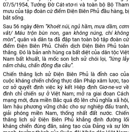
07/5/1954, Tướng Đờ Cát-xtơ-ri và toàn bộ Bộ Tham
mưu của tập đoàn cứ điểm Điện Biên Phủ đầu hàng, bị
bắt sống.
Sau 56 ngày đêm
“Khoét núi, ngủ hầm, mưa dầm, cơm
vắt/ Máu trộn bùn non, gan không núng, chí không
mòn”
, quân và dân ta đã đập tan toàn bộ tập đoàn cứ
điểm Điện Biên Phủ. Chiến dịch Điện Biên Phủ toàn
thắng. Đó là bản anh hùng ca bất diệt của dân tộc Việt
Nam bất khuất, là mốc son lịch sử chói lọi,
“lừng lẫy
năm châu, chấn động địa cầu”.
Chiến thắng lịch sử Điện Biên Phủ là đỉnh cao của
cuộc kháng chiến chống thực dân Pháp xâm lược, tạo
cơ sở quyết định việc ký kết Hiệp định Giơ-ne-vơ về
đình chỉ chiến sự ở Việt Nam; mở ra giai đoạn Cách
mạng mới, đưa miền Bắc quá độ lên chủ nghĩa xã hội,
làm hậu phương vững chắc cho sự nghiệp đấu tranh,
giải phóng miền Nam, thống nhất đất nước. Chiến
thắng lịch sử Điện Biên Phủ khẳng định đường lối
kháng chiến đúng đắn, sáng tạo của Đảng và sự lớn