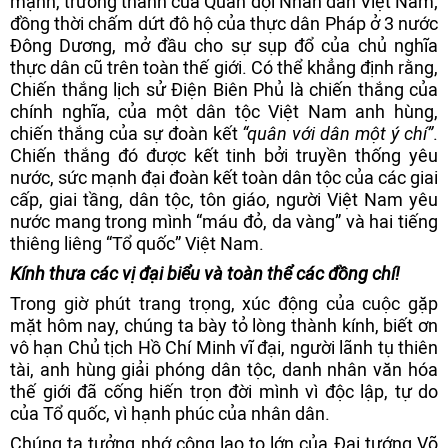
mạnh, trưởng thành của Quân đội Nhân dân Việt Nam;
đồng thời chấm dứt đô hộ của thực dân Pháp ở 3 nước
Đông Dương, mở đầu cho sự sụp đổ của chủ nghĩa
thực dân cũ trên toàn thế giới. Có thể khẳng định rằng,
Chiến thắng lịch sử Điện Biên Phủ là chiến thắng của
chính nghĩa, của một dân tộc Việt Nam anh hùng,
chiến thắng của sự đoàn kết
“quân với dân một ý chí”
.
Chiến thắng đó được kết tinh bởi truyền thống yêu
nước, sức mạnh đại đoàn kết toàn dân tộc của các giai
cấp, giai tầng, dân tộc, tôn giáo, người Việt Nam yêu
nước mang trong mình “máu đỏ, da vàng” và hai tiếng
thiêng liêng “Tổ quốc” Việt Nam.
Kính thưa các vị đại biểu và toàn thể các đồng chí!
Trong giờ phút trang trọng, xúc động của cuộc gặp
mặt hôm nay, chúng ta bày tỏ lòng thành kính, biết ơn
vô hạn Chủ tịch Hồ Chí Minh vĩ đại, người lãnh tụ thiên
tài, anh hùng giải phóng dân tộc, danh nhân văn hóa
thế giới đã cống hiến trọn đời mình vì độc lập, tự do
của Tổ quốc, vì hạnh phúc của nhân dân.
Chúng ta tưởng nhớ công lao to lớn của Đại tướng Võ