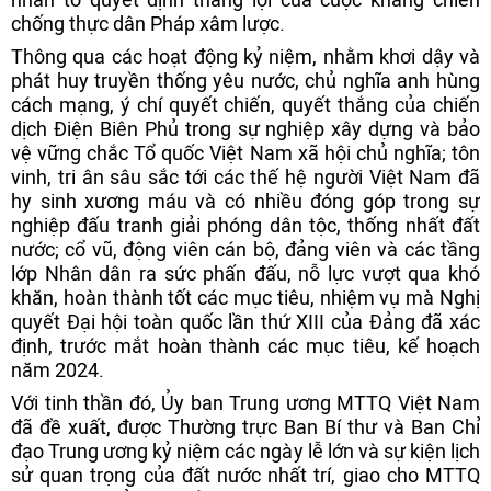
chống thực dân Pháp xâm lược.
Thông qua các hoạt động kỷ niệm, nhằm khơi dậy và
phát huy truyền thống yêu nước, chủ nghĩa anh hùng
cách mạng, ý chí quyết chiến, quyết thắng của chiến
dịch Điện Biên Phủ trong sự nghiệp xây dựng và bảo
vệ vững chắc Tổ quốc Việt Nam xã hội chủ nghĩa; tôn
vinh, tri ân sâu sắc tới các thế hệ người Việt Nam đã
hy sinh xương máu và có nhiều đóng góp trong sự
nghiệp đấu tranh giải phóng dân tộc, thống nhất đất
nước; cổ vũ, động viên cán bộ, đảng viên và các tầng
lớp Nhân dân ra sức phấn đấu, nỗ lực vượt qua khó
khăn, hoàn thành tốt các mục tiêu, nhiệm vụ mà Nghị
quyết Đại hội toàn quốc lần thứ XIII của Đảng đã xác
định, trước mắt hoàn thành các mục tiêu, kế hoạch
năm 2024.
Với tinh thần đó, Ủy ban Trung ương MTTQ Việt Nam
đã đề xuất, được Thường trực Ban Bí thư và Ban Chỉ
đạo Trung ương kỷ niệm các ngày lễ lớn và sự kiện lịch
sử quan trọng của đất nước nhất trí, giao cho MTTQ