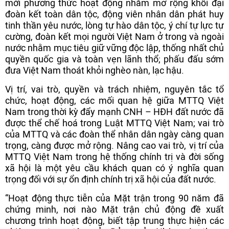
mới phương thức hoạt động nhằm mở rộng khối đại
đoàn kết toàn dân tộc, động viên nhân dân phát huy
tinh thần yêu nước, lòng tự hào dân tộc, ý chí tự lực tự
cường, đoàn kết mọi người Việt Nam ở trong và ngoài
nước nhằm mục tiêu giữ vững độc lập, thống nhất chủ
quyền quốc gia và toàn vẹn lãnh thổ; phấu đấu sớm
đưa Việt Nam thoát khỏi nghèo nàn, lạc hậu.
Vị trí, vai trò, quyền và trách nhiệm, nguyên tắc tổ
chức, hoạt động, các mối quan hệ giữa MTTQ Việt
Nam trong thời kỳ đẩy mạnh CNH – HĐH đất nước đã
được thể chế hoá trong Luật MTTQ Việt Nam; vai trò
của MTTQ và các đoàn thể nhân dân ngày càng quan
trọng, càng được mở rộng. Nâng cao vai trò, vị trí của
MTTQ Việt Nam trong hệ thống chính trị và đời sống
xã hội là một yêu cầu khách quan có ý nghĩa quan
trọng đối với sự ổn định chính trị xã hội của đất nước.
“Hoạt động thực tiễn của Mặt trận trong 90 năm đã
chứng minh, nơi nào Mặt trận chủ động đề xuất
chương trình hoạt động, biết tập trung thực hiện các