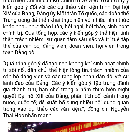
thực hiện Chỉ thị của Bộ Chính trị về việc tổ chức lấy ý
kiến góp ý đối với các dự thảo văn kiện trình Đại hội
XIV của Đảng, Đảng ủy Mặt trận Tổ quốc, các đoàn thể
Trung ương đã triển khai thực hiện với nhiều hình thức
khác nhau như: thảo luận, hội nghị, hội thảo, sinh hoạt
chính trị. Qua tổng hợp, các ý kiến góp ý thể hiện tinh
thần trách nhiệm, sự quan tâm sâu sắc và trí tuệ tập
thể của cán bộ, đảng viên, đoàn viên, hội viên trong
toàn Đảng bộ.
“Quá trình góp ý đã tạo nên không khí sinh hoạt chính
trị sôi nổi, dân chủ, thể hiện lòng tin, trách nhiệm của
cán bộ đảng viên và các tầng lớp nhân dân đối với sự
lãnh đạo của Đảng. Các ý kiến góp ý tập trung đánh
giá thành tựu, hạn chế trong 5 năm thực hiện Nghị
quyết Đại hội XIII của Đảng; phân tích bối cảnh trong
nước, quốc tế; đề xuất bổ sung nhiều nội dung quan
trọng vào dự thảo các văn kiện.”, đồng chí Nguyễn
Thái Học nhấn mạnh.