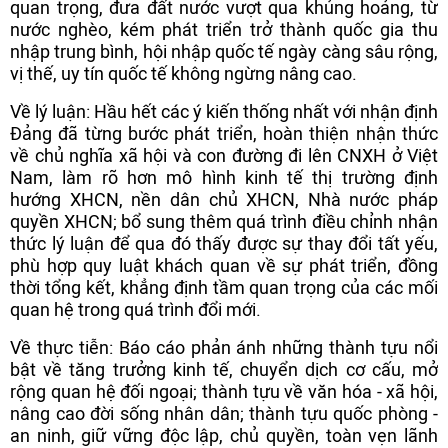
quan trọng, đưa đất nước vượt qua khủng hoảng, từ
nước nghèo, kém phát triển trở thành quốc gia thu
nhập trung bình, hội nhập quốc tế ngày càng sâu rộng,
vị thế, uy tín quốc tế không ngừng nâng cao.
Về lý luận: Hầu hết các ý kiến thống nhất với nhận định
Đảng đã từng bước phát triển, hoàn thiện nhận thức
về chủ nghĩa xã hội và con đường đi lên CNXH ở Việt
Nam, làm rõ hơn mô hình kinh tế thị trường định
hướng XHCN, nền dân chủ XHCN, Nhà nước pháp
quyền XHCN; bổ sung thêm quá trình điều chỉnh nhận
thức lý luận để qua đó thấy được sự thay đổi tất yếu,
phù hợp quy luật khách quan về sự phát triển, đồng
thời tổng kết, khẳng định tầm quan trọng của các mối
quan hệ trong quá trình đổi mới.
Về thực tiễn: Báo cáo phản ánh những thành tựu nổi
bật về tăng trưởng kinh tế, chuyển dịch cơ cấu, mở
rộng quan hệ đối ngoại; thành tựu về văn hóa - xã hội,
nâng cao đời sống nhân dân; thành tựu quốc phòng -
an ninh, giữ vững độc lập, chủ quyền, toàn vẹn lãnh