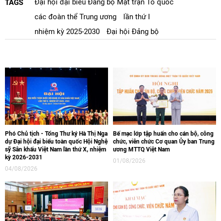
Đại hội đại biểu Đảng bộ Mặt trận Tổ quốc
TAGS
các đoàn thể Trung ương
lần thứ I
nhiệm kỳ 2025-2030
Đại hội Đảng bộ
Phó Chủ tịch - Tổng Thư ký Hà Thị Nga
Bế mạc lớp tập huấn cho cán bộ, công
dự Đại hội đại biểu toàn quốc Hội Nghệ
chức, viên chức Cơ quan Ủy ban Trung
sỹ Sân khấu Việt Nam lần thứ X, nhiệm
ương MTTQ Việt Nam
kỳ 2026-2031
01/08/2026
04/08/2026