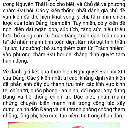
ương Nguyễn Thái Học cho biết, về Chủ đề và phương
châm Đại hội: Các ý kiến thống nhất đánh giá chủ đề
văn kiện đã thể hiện khát vọng, ý chí, tầm nhìn chiến
lược của toàn Đảng, toàn dân. Tuy nhiên, có ý kiến đề
nghị diễn đạt ngắn gọn, súc tích, tăng sức hiệu triệu
hơn; bổ sung cụm từ "toàn Đảng, toàn dân, toàn quân
ta" để nhấn mạnh tính toàn diện; làm nổi bật tinh thần
"tự lực, tự cường"; bổ sung thêm cụm từ "Trách nhiệm"
vào phương châm Đại hội để khẳng định quyết tâm
hành động.
Về đánh giá kết quả thực hiện Nghị quyết Đại hội XIII
của Đảng: Các ý kiến nhất trí cao, khẳng định văn kiện
đã phản ánh đầy đủ thành tựu trên các lĩnh vực kinh
tế, chính trị, quốc phòng - an ninh, đối ngoại, xây dựng
Đảng và hệ thống chính trị. Đặc biệt, nhấn mạnh
những chuyển biến mạnh mẽ trong công tác xây
dựng, chỉnh đốn Đảng và đấu tranh phòng chống tham
nhũng, lãng phí, tiêu cực, tạo niềm tin trong nhân dân.