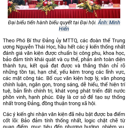
Đại biểu tiến hành biểu quyết tại Đại hội.
Ảnh: Minh
Hiển
Theo Phó Bí thư Đảng ủy MTTQ, các đoàn thể Trung
ương Nguyễn Thái Học, hầu hết các ý kiến thống nhất
đánh giá văn kiện được chuẩn bị công phu, khoa học,
bảo đảm tính khái quát và cụ thể, phản ánh toàn diện
thành tựu, kết quả đạt được và thẳng thắn chỉ rõ
những tồn tại, hạn chế, yếu kém trong các lĩnh vực,
các mặt công tác. Bố cục văn kiện hợp lý, văn phong
chính luận, ngắn gọn, trong sáng, dễ hiểu, thể hiện trí
tuệ, bản lĩnh chính trị, khát vọng phát triển đất nước
phồn vinh, hạnh phúc. Đây là cơ sở để tạo sự thống
nhất trong Đảng, đồng thuận trong xã hội.
Các ý kiến ghi nhận văn kiện đã nêu bật được ba điểm
cốt lõi: Bảo đảm tính thống nhất, logic chặt chẽ từ
quan điểm, mục tiêu đến phương hướng, nhiệm vụ,