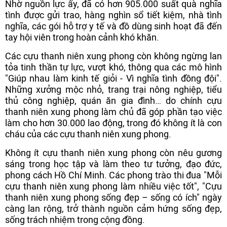
Nhờ nguồn lực ấy, đã có hơn 905.000 suất quà nghĩa
tình được gửi trao, hàng nghìn sổ tiết kiệm, nhà tình
nghĩa, các gói hỗ trợ y tế và đồ dùng sinh hoạt đã đến
tay hội viên trong hoàn cảnh khó khăn.
Các cựu thanh niên xung phong còn không ngừng lan
tỏa tinh thần tự lực, vượt khó, thông qua các mô hình
"Giúp nhau làm kinh tế giỏi - Vì nghĩa tình đồng đội".
Những xưởng mộc nhỏ, trang trại nông nghiệp, tiểu
thủ công nghiệp, quán ăn gia đình… do chính cựu
thanh niên xung phong làm chủ đã góp phần tạo việc
làm cho hơn 30.000 lao động, trong đó không ít là con
cháu của các cựu thanh niên xung phong.
Không ít cựu thanh niên xung phong còn nêu gương
sáng trong học tập và làm theo tư tưởng, đạo đức,
phong cách Hồ Chí Minh. Các phong trào thi đua "Mỗi
cựu thanh niên xung phong làm nhiều việc tốt", "Cựu
thanh niên xung phong sống đẹp – sống có ích" ngày
càng lan rộng, trở thành nguồn cảm hứng sống đẹp,
sống trách nhiệm trong cộng đồng.