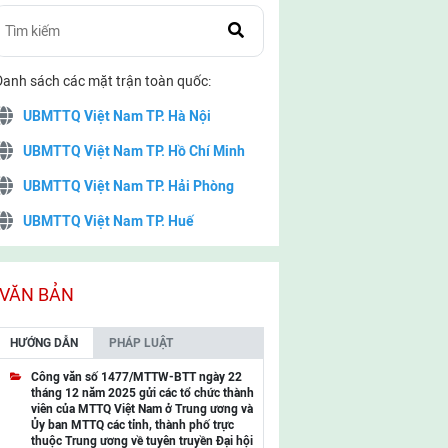
Danh sách các mặt trận toàn quốc:
UBMTTQ Việt Nam TP. Hà Nội
UBMTTQ Việt Nam TP. Hồ Chí Minh
UBMTTQ Việt Nam TP. Hải Phòng
UBMTTQ Việt Nam TP. Huế
UBMTTQ Việt Nam TP. Đà Nẵng
UBMTTQ Việt Nam TP. Cần Thơ
VĂN BẢN
UBMTTQ Việt Nam tỉnh Quảng Ninh
HƯỚNG DẪN
PHÁP LUẬT
UBMTTQ Việt Nam tỉnh Cao Bằng
Công văn số 1477/MTTW-BTT ngày 22
tháng 12 năm 2025 gửi các tổ chức thành
UBMTTQ Việt Nam tỉnh Lạng Sơn
viên của MTTQ Việt Nam ở Trung ương và
Ủy ban MTTQ các tỉnh, thành phố trực
UBMTTQ Việt Nam tỉnh Lai Châu
thuộc Trung ương về tuyên truyền Đại hội