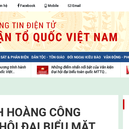
ên hệ
Facebook
Mobile
Email
 SÁT & PHẢN BIỆN
DÂN TỘC - TÔN GIÁO
ĐỐI NGOẠI KIỀU BÀO
VẬN ĐỘNG - P
hương trình hành
Những điểm nhấn nổi bật của Văn kiện
ốc Việt...
Đại hội đại biểu toàn quốc MTTQ...
Thư
H
viện
đ
video
c
m
t
H HOÀNG CÔNG
HỘI ĐẠI BIỂU MẶT