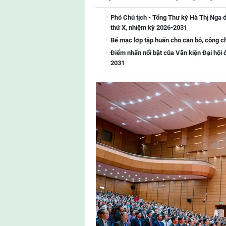
Phó Chủ tịch - Tổng Thư ký Hà Thị Nga d
thứ X, nhiệm kỳ 2026-2031
Bế mạc lớp tập huấn cho cán bộ, công 
Điểm nhấn nổi bật của Văn kiện Đại hội 
2031