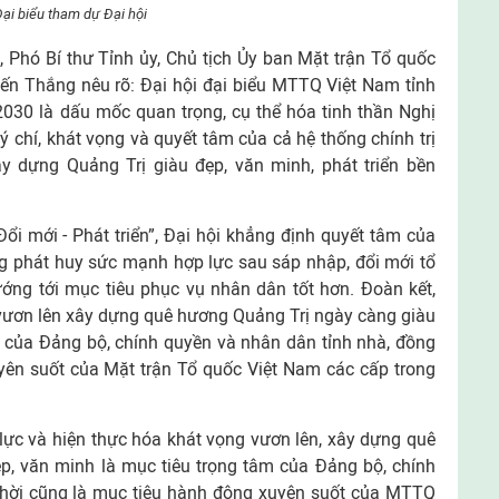
ại biểu tham dự Đại hội
, Phó Bí thư Tỉnh ủy, Chủ tịch Ủy ban Mặt trận Tổ quốc
ến Thắng nêu rõ: Đại hội đại biểu MTTQ Việt Nam tỉnh
2030 là dấu mốc quan trọng, cụ thể hóa tinh thần Nghị
 ý chí, khát vọng và quyết tâm của cả hệ thống chính trị
y dựng Quảng Trị giàu đẹp, văn minh, phát triển bền
Đổi mới - Phát triển”, Đại hội khẳng định quyết tâm của
ng phát huy sức mạnh hợp lực sau sáp nhập, đổi mới tổ
ớng tới mục tiêu phục vụ nhân dân tốt hơn. Đoàn kết,
 vươn lên xây dựng quê hương Quảng Trị ngày càng giàu
m của Đảng bộ, chính quyền và nhân dân tỉnh nhà, đồng
yên suốt của Mặt trận Tổ quốc Việt Nam các cấp trong
lực và hiện thực hóa khát vọng vươn lên, xây dựng quê
p, văn minh là mục tiêu trọng tâm của Đảng bộ, chính
thời cũng là mục tiêu hành động xuyên suốt của MTTQ