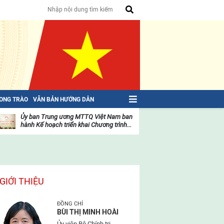
HONG TRÀO
VĂN BẢN HƯỚNG DẪN
Ủy ban Trung ương MTTQ Việt Nam ban
Toàn văn NGHỊ QU
hành Kế hoạch triển khai Chương trình...
toàn quốc Mặt trậ
oạt
Hoạt
ộng
động
ủa
của
ặt
mặt
rận
trận
GIỚI THIỆU
ĐỒNG CHÍ
BÙI THỊ MINH HOÀI
Ủy viên Bộ Chính trị,