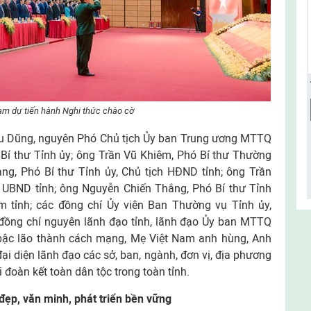
ham dự tiến hành Nghi thức chào cờ
u Dũng, nguyên Phó Chủ tịch Ủy ban Trung ương MTTQ
Bí thư Tỉnh ủy; ông Trần Vũ Khiêm, Phó Bí thư Thường
ng, Phó Bí thư Tỉnh ủy, Chủ tịch HĐND tỉnh; ông Trần
h UBND tỉnh; ông Nguyễn Chiến Thắng, Phó Bí thư Tỉnh
 tỉnh; các đồng chí Ủy viên Ban Thường vụ Tỉnh ủy,
đồng chí nguyên lãnh đạo tỉnh, lãnh đạo Ủy ban MTTQ
c bậc lão thành cách mạng, Mẹ Việt Nam anh hùng, Anh
ại diện lãnh đạo các sở, ban, ngành, đơn vị, địa phương
i đoàn kết toàn dân tộc trong toàn tỉnh.
đẹp, văn minh, phát triển bền vững