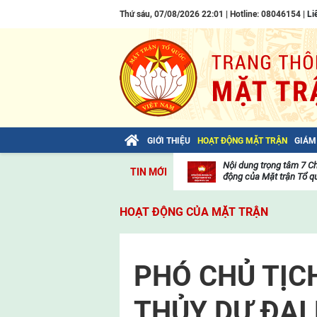
Thứ sáu, 07/08/2026 22:01 | Hotline: 08046154 |
Li
GIỚI THIỆU
HOẠT ĐỘNG MẶT TRẬN
GIÁM
Bài viết của Tổng Bí thư Tô Lâm: TIẾN
Nội dung trọng tâm 7 C
TIN MỚI
LÊN! TOÀN THẮNG ẮT VỀ TA!
động của Mặt trận Tổ qu
Thư
viện
HOẠT ĐỘNG CỦA MẶT TRẬN
video
PHÓ CHỦ TỊC
THỦY DỰ ĐẠI 