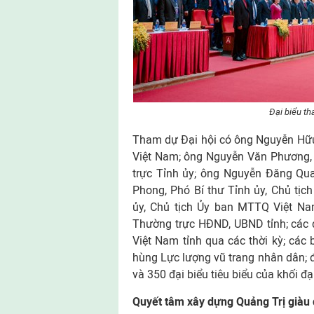
Đại biểu t
Tham dự Đại hội có ông Nguyễn Hữ
Việt Nam; ông Nguyễn Văn Phương, 
trực Tỉnh ủy; ông Nguyễn Đăng Qua
Phong, Phó Bí thư Tỉnh ủy, Chủ tịc
ủy, Chủ tịch Ủy ban MTTQ Việt Nam
Thường trực HĐND, UBND tỉnh; các 
Việt Nam tỉnh qua các thời kỳ; cá
hùng Lực lượng vũ trang nhân dân; đ
và 350 đại biểu tiêu biểu của khối đạ
Q
uyết tâm xây dựng Quảng Trị giàu 