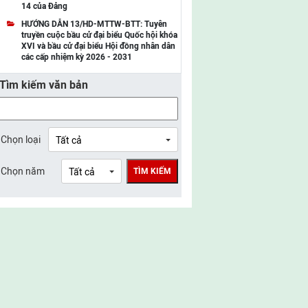
14 của Đảng
UBMTTQ Việt Nam tỉnh Điện Biên
HƯỚNG DẪN 13/HD-MTTW-BTT: Tuyên
truyền cuộc bầu cử đại biểu Quốc hội khóa
UBMTTQ Việt Nam tỉnh Sơn La
XVI và bầu cử đại biểu Hội đồng nhân dân
các cấp nhiệm kỳ 2026 - 2031
UBMTTQ Việt Nam tỉnh Thanh Hóa
Tìm kiếm văn bản
UBMTTQ Việt Nam tỉnh Nghệ An
UBMTTQ Việt Nam tỉnh Hà Tĩnh
UBMTTQ Việt Nam tỉnh Tuyên Quang
Chọn loại
UBMTTQ Việt Nam tỉnh Lào Cai
Chọn năm
TÌM KIẾM
UBMTTQ Việt Nam tỉnh Thái Nguyên
UBMTTQ Việt Nam tỉnh Phú Thọ
UBMTTQ Việt Nam tỉnh Bắc Ninh
UBMTTQ Việt Nam tỉnh Hưng Yên
UBMTTQ Việt Nam tỉnh Ninh Bình
UBMTTQ Việt Nam tỉnh Quảng Trị