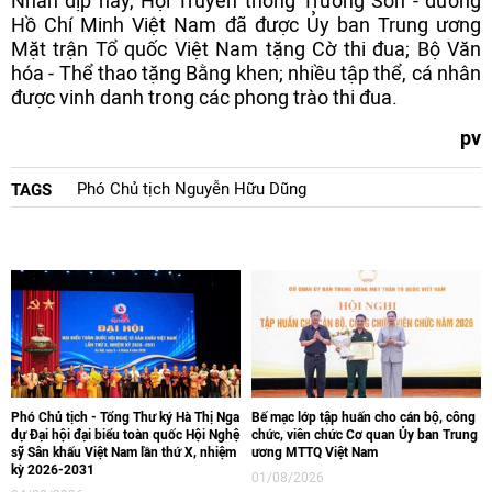
Nhân dịp này, Hội Truyền thống Trường Sơn - đường
Hồ Chí Minh Việt Nam đã được Ủy ban Trung ương
Mặt trận Tổ quốc Việt Nam tặng Cờ thi đua; Bộ Văn
hóa - Thể thao tặng Bằng khen; nhiều tập thể, cá nhân
được vinh danh trong các phong trào thi đua.
pv
Phó Chủ tịch Nguyễn Hữu Dũng
TAGS
Phó Chủ tịch - Tổng Thư ký Hà Thị Nga
Bế mạc lớp tập huấn cho cán bộ, công
dự Đại hội đại biểu toàn quốc Hội Nghệ
chức, viên chức Cơ quan Ủy ban Trung
sỹ Sân khấu Việt Nam lần thứ X, nhiệm
ương MTTQ Việt Nam
kỳ 2026-2031
01/08/2026