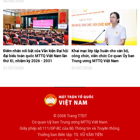
04/08/2026
Điểm nhấn nổi bật của Văn kiện Đại hội
Khai mạc lớp tập huấn cho cán bộ,
đại biểu toàn quốc MTTQ Việt Nam lần
công chức, viên chức Cơ quan Ủy ban
thứ XI, nhiệm kỳ 2026 - 2031
Trung ương MTTQ Việt Nam
31/07/2026
31/07/2026
© 2008 Trang TTĐT
Cơ quan Uỷ ban Trung ương MTTQ Việt Nam.
Giấy phép số:111/GP-BC của Bộ Thông tin và Truyền thông.
Trưởng ban Biên tập: TS. VŨ VĂN TIẾN