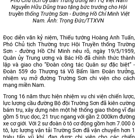
Phó Chủ tịch Ủy ban Trung ương MTTQ Việt Nam
Nguyễn Hữu Dũng trao tặng bức trướng
cho Hội
truyền thống Trường Sơn - Đường Hồ Chí Minh Việt
Nam. Ảnh: Trọng Đức/TTXVN
Đọc diễn văn kỷ niệm, Thiếu tướng Hoàng Anh Tuấn,
Phó Chủ tịch Thường trực Hội Truyền thống Trường
Sơn - đường Hồ Chí Minh nêu rõ, ngày 19/5/1959,
Quân ủy Trung ương và Bác Hồ đã chính thức thành
lập và giao cho “Đoàn công tác Quân sự đặc biệt” -
Đoàn 559 do Thượng tá Võ Bẩm làm Đoàn trưởng,
nhiệm vụ mở đường Trường Sơn chi viện cho cách
mạng miền Nam.
Trong 16 năm thực hiện nhiệm vụ chi viện chiến lược,
lực lượng cầu đường Bộ đội Trường Sơn đã kiên cường
bám trụ, xây dựng nên một hệ thống giao thông vĩ đại
gồm 5 trục dọc, 21 trục ngang với gần 2.000km đường
xe cơ giới. Với 2 sư đoàn ô tô cơ động gồm hơn 7.000 ô
tô, lực lượng vận tải Trường Sơn đã vận chuyển hơn 1
triệu tấn vũ khí, đạn dược chi viện cho các chiến