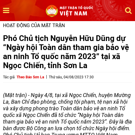
HOẠT ĐỘNG CỦA MẶT TRẬN
Phó Chủ tịch Nguyễn Hữu Dũng dự
“Ngày hội Toàn dân tham gia bảo vệ
an ninh Tổ quốc năm 2023” tại xã
Ngọc Chiến, tỉnh Sơn La
Tác giả
Theo Báo Sơn La
Thứ sáu, 04/08/2023 17:30
(Mặt trận) - Ngày 4/8, tại xã Ngọc Chiến, huyện Mường
La, Ban Chỉ đạo phòng, chống tội phạm, tệ nạn xã hội
và xây dựng phong trào Toàn dân bảo vệ an ninh Tổ
quốc xã Ngọc Chiến đã tổ chức “Ngày hội Toàn dân
tham gia bảo vệ an ninh Tổ quốc năm 2023”. Đây là địa
bàn được Bộ Công an lựa chọn tổ chức Ngày hội điểm.
Phó Chủ tịch Uỷ ban Trung ương MTTQ Việt Nam