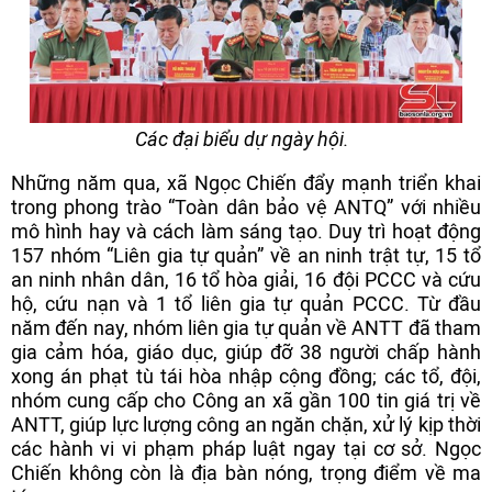
Các đại biểu dự ngày hội.
Những năm qua, xã Ngọc Chiến đẩy mạnh triển khai
trong phong trào “Toàn dân bảo vệ ANTQ” với nhiều
mô hình hay và cách làm sáng tạo. Duy trì hoạt động
157 nhóm “Liên gia tự quản” về an ninh trật tự, 15 tổ
an ninh nhân dân, 16 tổ hòa giải, 16 đội PCCC và cứu
hộ, cứu nạn và 1 tổ liên gia tự quản PCCC. Từ đầu
năm đến nay, nhóm liên gia tự quản về ANTT đã tham
gia cảm hóa, giáo dục, giúp đỡ 38 người chấp hành
xong án phạt tù tái hòa nhập cộng đồng; các tổ, đội,
nhóm cung cấp cho Công an xã gần 100 tin giá trị về
ANTT, giúp lực lượng công an ngăn chặn, xử lý kịp thời
các hành vi vi phạm pháp luật ngay tại cơ sở. Ngọc
Chiến không còn là địa bàn nóng, trọng điểm về ma