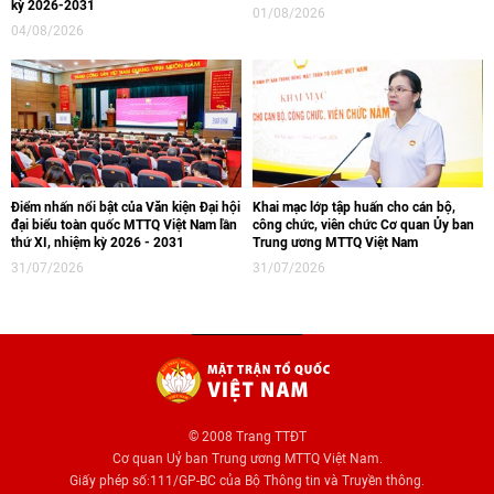
kỳ 2026-2031
01/08/2026
04/08/2026
Điểm nhấn nổi bật của Văn kiện Đại hội
Khai mạc lớp tập huấn cho cán bộ,
đại biểu toàn quốc MTTQ Việt Nam lần
công chức, viên chức Cơ quan Ủy ban
thứ XI, nhiệm kỳ 2026 - 2031
Trung ương MTTQ Việt Nam
31/07/2026
31/07/2026
© 2008 Trang TTĐT
Cơ quan Uỷ ban Trung ương MTTQ Việt Nam.
Giấy phép số:111/GP-BC của Bộ Thông tin và Truyền thông.