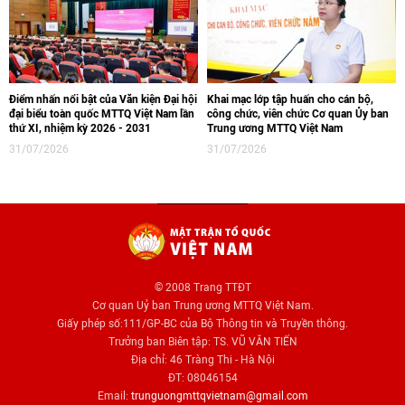
Điểm nhấn nổi bật của Văn kiện Đại hội
Khai mạc lớp tập huấn cho cán bộ,
đại biểu toàn quốc MTTQ Việt Nam lần
công chức, viên chức Cơ quan Ủy ban
thứ XI, nhiệm kỳ 2026 - 2031
Trung ương MTTQ Việt Nam
31/07/2026
31/07/2026
© 2008 Trang TTĐT
Cơ quan Uỷ ban Trung ương MTTQ Việt Nam.
Giấy phép số:111/GP-BC của Bộ Thông tin và Truyền thông.
Trưởng ban Biên tập: TS. VŨ VĂN TIẾN
Địa chỉ: 46 Tràng Thi - Hà Nội
ĐT: 08046154
Email:
trunguongmttqvietnam@gmail.com