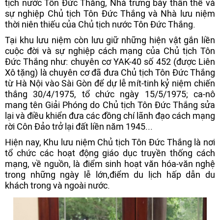
tịch nước Tôn Đức Thắng, Nhà trưng bày thân thế và
sự nghiệp Chủ tịch Tôn Đức Thắng và Nhà lưu niệm
thời niên thiếu của Chủ tịch nước Tôn Đức Thắng.
Tại khu lưu niệm còn lưu giữ những hiện vật gắn liền
cuộc đời và sự nghiệp cách mạng của Chủ tịch Tôn
Đức Thắng như: chuyên cơ YAK-40 số 452 (được Liên
Xô tặng) là chuyên cơ đã đưa Chủ tịch Tôn Đức Thắng
từ Hà Nội vào Sài Gòn để dự lễ mít-tinh kỷ niệm chiến
thắng 30/4/1975, tổ chức ngày 15/5/1975; ca-nô
mang tên Giải Phóng do Chủ tịch Tôn Đức Thắng sửa
lại và điều khiển đưa các đồng chí lãnh đạo cách mạng
rời Côn Đảo trở lại đất liền năm 1945...
Hiện nay, Khu lưu niệm Chủ tịch Tôn Đức Thắng là nơi
tổ chức các hoạt động giáo dục truyền thống cách
mạng, về nguồn, là điểm sinh hoạt văn hóa-văn nghệ
trong những ngày lễ lớn,điểm du lịch hấp dẫn du
khách trong và ngoài nước.