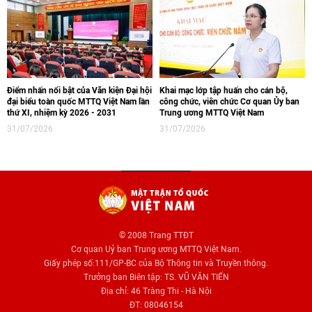
Điểm nhấn nổi bật của Văn kiện Đại hội
Khai mạc lớp tập huấn cho cán bộ,
đại biểu toàn quốc MTTQ Việt Nam lần
công chức, viên chức Cơ quan Ủy ban
thứ XI, nhiệm kỳ 2026 - 2031
Trung ương MTTQ Việt Nam
31/07/2026
31/07/2026
© 2008 Trang TTĐT
Cơ quan Uỷ ban Trung ương MTTQ Việt Nam.
Giấy phép số:111/GP-BC của Bộ Thông tin và Truyền thông.
Trưởng ban Biên tập: TS. VŨ VĂN TIẾN
Địa chỉ: 46 Tràng Thi - Hà Nội
ĐT: 08046154