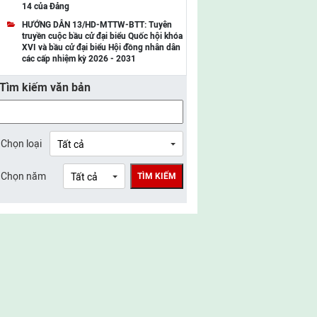
14 của Đảng
UBMTTQ Việt Nam tỉnh Điện Biên
HƯỚNG DẪN 13/HD-MTTW-BTT: Tuyên
truyền cuộc bầu cử đại biểu Quốc hội khóa
UBMTTQ Việt Nam tỉnh Sơn La
XVI và bầu cử đại biểu Hội đồng nhân dân
các cấp nhiệm kỳ 2026 - 2031
UBMTTQ Việt Nam tỉnh Thanh Hóa
Tìm kiếm văn bản
UBMTTQ Việt Nam tỉnh Nghệ An
UBMTTQ Việt Nam tỉnh Hà Tĩnh
UBMTTQ Việt Nam tỉnh Tuyên Quang
Chọn loại
UBMTTQ Việt Nam tỉnh Lào Cai
Chọn năm
TÌM KIẾM
UBMTTQ Việt Nam tỉnh Thái Nguyên
UBMTTQ Việt Nam tỉnh Phú Thọ
UBMTTQ Việt Nam tỉnh Bắc Ninh
UBMTTQ Việt Nam tỉnh Hưng Yên
UBMTTQ Việt Nam tỉnh Ninh Bình
UBMTTQ Việt Nam tỉnh Quảng Trị