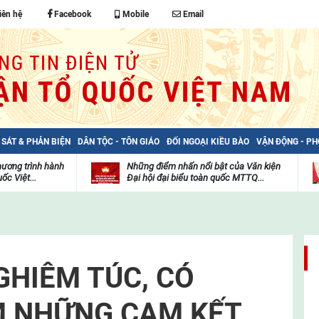
iên hệ
Facebook
Mobile
Email
 SÁT & PHẢN BIỆN
DÂN TỘC - TÔN GIÁO
ĐỐI NGOẠI KIỀU BÀO
VẬN ĐỘNG - P
hương trình hành
Những điểm nhấn nổi bật của Văn kiện
ốc Việt...
Đại hội đại biểu toàn quốc MTTQ...
Thư
H
viện
đ
video
c
m
t
GHIÊM TÚC, CÓ
M NHỮNG CAM KẾT