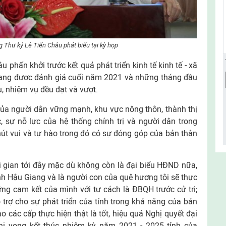
g Thư ký Lê Tiến Châu phát biểu tại kỳ họp
u phấn khởi trước kết quả phát triển kinh tế kinh tế - xã
iang được đánh giá cuối năm 2021 và những tháng đầu
, nhiệm vụ đều đạt và vượt.
g của người dân vững mạnh, khu vực nông thôn, thành thị
, sự nỗ lực của hệ thống chính trị và người dân trong
chút vui và tự hào trong đó có sự đóng góp của bản thân
 gian tới đây mặc dù không còn là đại biểu HĐND nữa,
nh Hậu Giang và là người con của quê hương tôi sẽ thực
ng cam kết của mình với tư cách là ĐBQH trước cử tri;
 trợ cho sự phát triển của tỉnh trong khả năng của bản
 các cấp thực hiện thật là tốt, hiệu quả Nghị quyết đại
hi vọng kết thúc nhiệm kỳ năm 2021 - 2025 tỉnh của