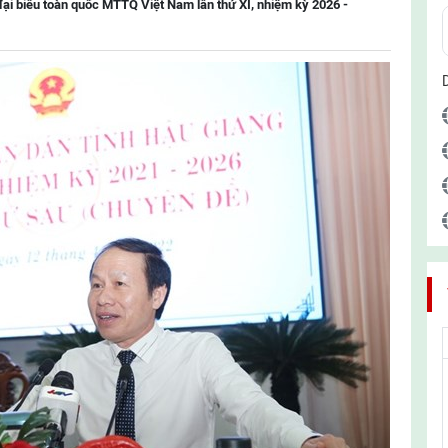
đại biểu toàn quốc MTTQ Việt Nam lần thứ XI, nhiệm kỳ 2026 -