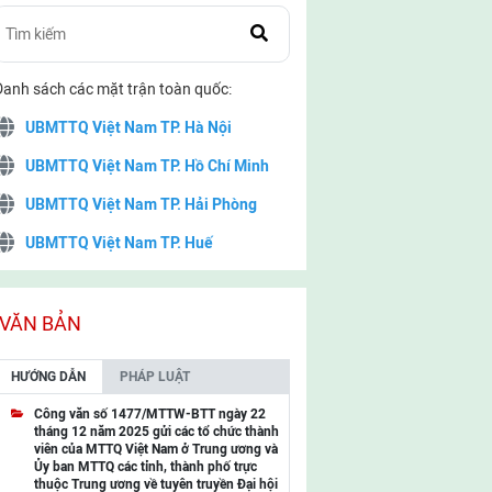
Danh sách các mặt trận toàn quốc:
UBMTTQ Việt Nam TP. Hà Nội
UBMTTQ Việt Nam TP. Hồ Chí Minh
UBMTTQ Việt Nam TP. Hải Phòng
UBMTTQ Việt Nam TP. Huế
UBMTTQ Việt Nam TP. Đà Nẵng
UBMTTQ Việt Nam TP. Cần Thơ
VĂN BẢN
UBMTTQ Việt Nam tỉnh Quảng Ninh
HƯỚNG DẪN
PHÁP LUẬT
UBMTTQ Việt Nam tỉnh Cao Bằng
Công văn số 1477/MTTW-BTT ngày 22
tháng 12 năm 2025 gửi các tổ chức thành
UBMTTQ Việt Nam tỉnh Lạng Sơn
viên của MTTQ Việt Nam ở Trung ương và
Ủy ban MTTQ các tỉnh, thành phố trực
UBMTTQ Việt Nam tỉnh Lai Châu
thuộc Trung ương về tuyên truyền Đại hội