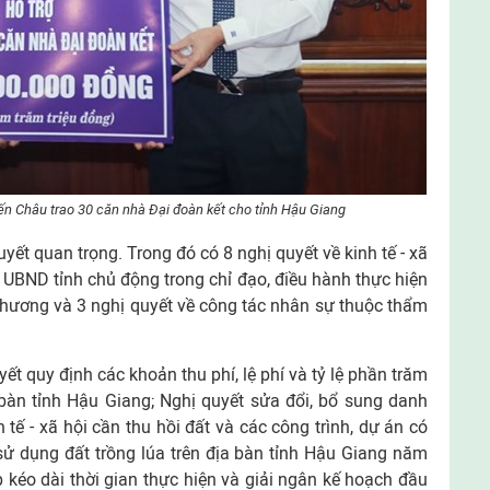
ến Châu trao 30 căn nhà Đại đoàn kết cho tỉnh Hậu Giang
ết quan trọng. Trong đó có 8 nghị quyết về kinh tế - xã
o UBND tỉnh chủ động trong chỉ đạo, điều hành thực hiện
 phương và 3 nghị quyết về công tác nhân sự thuộc thẩm
ết quy định các khoản thu phí, lệ phí và tỷ lệ phần trăm
ịa bàn tỉnh Hậu Giang; Nghị quyết sửa đổi, bổ sung danh
 tế - xã hội cần thu hồi đất và các công trình, dự án có
ử dụng đất trồng lúa trên địa bàn tỉnh Hậu Giang năm
p kéo dài thời gian thực hiện và giải ngân kế hoạch đầu