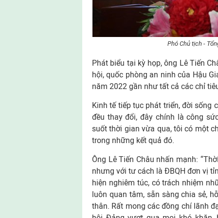
Phó Chủ tịch - Tổn
Phát biểu tại kỳ họp, ông Lê Tiến Châ
hội, quốc phòng an ninh của Hậu G
năm 2022 gần như tất cả các chỉ tiêu
Kinh tế tiếp tục phát triển, đời sốn
đều thay đổi, đây chính là công sức
suốt thời gian vừa qua, tôi có một 
trong những kết quả đó.
Ông Lê Tiến Châu nhấn mạnh: “Thời
nhưng với tư cách là ĐBQH đơn vị tỉ
hiện nghiêm túc, có trách nhiệm nhữ
luôn quan tâm, sẵn sàng chia sẻ, hỗ
thân. Rất mong các đồng chí lãnh đạo
hội Đảng vượt qua mọi khó khăn, 