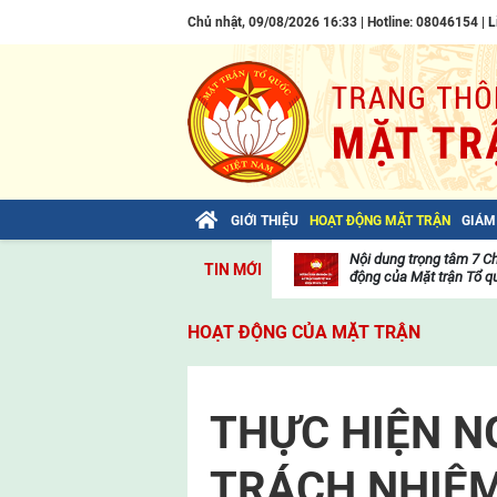
Chủ nhật, 09/08/2026 16:33 | Hotline: 08046154 |
L
GIỚI THIỆU
HOẠT ĐỘNG MẶT TRẬN
GIÁM
Bài viết của Tổng Bí thư Tô Lâm: TIẾN
Nội dung trọng tâm 7 C
TIN MỚI
LÊN! TOÀN THẮNG ẮT VỀ TA!
động của Mặt trận Tổ qu
Thư
viện
HOẠT ĐỘNG CỦA MẶT TRẬN
video
THỰC HIỆN N
TRÁCH NHIỆ