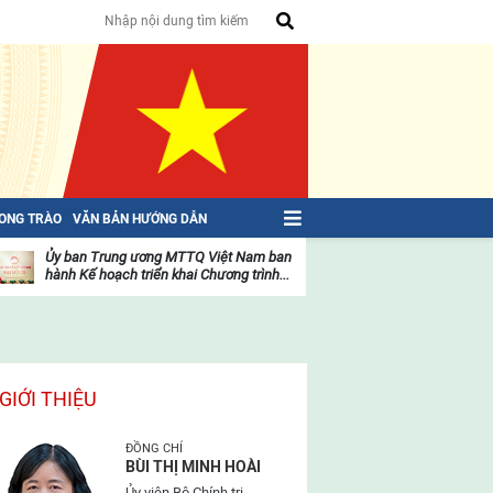
HONG TRÀO
VĂN BẢN HƯỚNG DẪN
Ủy ban Trung ương MTTQ Việt Nam ban
Toàn văn NGHỊ QU
hành Kế hoạch triển khai Chương trình...
toàn quốc Mặt trậ
oạt
Hoạt
ộng
động
ủa
của
ặt
mặt
rận
trận
GIỚI THIỆU
ĐỒNG CHÍ
BÙI THỊ MINH HOÀI
Ủy viên Bộ Chính trị,