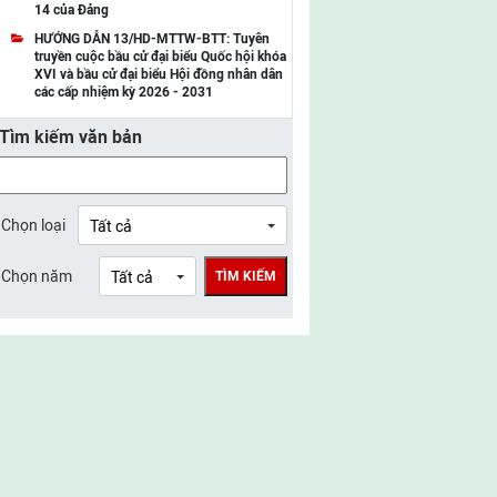
14 của Đảng
UBMTTQ Việt Nam tỉnh Điện Biên
HƯỚNG DẪN 13/HD-MTTW-BTT: Tuyên
truyền cuộc bầu cử đại biểu Quốc hội khóa
UBMTTQ Việt Nam tỉnh Sơn La
XVI và bầu cử đại biểu Hội đồng nhân dân
các cấp nhiệm kỳ 2026 - 2031
UBMTTQ Việt Nam tỉnh Thanh Hóa
Tìm kiếm văn bản
UBMTTQ Việt Nam tỉnh Nghệ An
UBMTTQ Việt Nam tỉnh Hà Tĩnh
UBMTTQ Việt Nam tỉnh Tuyên Quang
Chọn loại
UBMTTQ Việt Nam tỉnh Lào Cai
Chọn năm
TÌM KIẾM
UBMTTQ Việt Nam tỉnh Thái Nguyên
UBMTTQ Việt Nam tỉnh Phú Thọ
UBMTTQ Việt Nam tỉnh Bắc Ninh
UBMTTQ Việt Nam tỉnh Hưng Yên
UBMTTQ Việt Nam tỉnh Ninh Bình
UBMTTQ Việt Nam tỉnh Quảng Trị