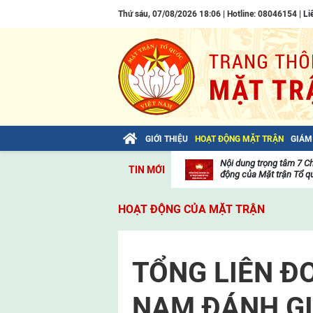
Thứ sáu, 07/08/2026 18:06 | Hotline: 08046154 |
Li
GIỚI THIỆU
HOẠT ĐỘNG MẶT TRẬN
GIÁM
Bài viết của Tổng Bí thư Tô Lâm: TIẾN
Nội dung trọng tâm 7 C
TIN MỚI
LÊN! TOÀN THẮNG ẮT VỀ TA!
động của Mặt trận Tổ qu
Thư
viện
HOẠT ĐỘNG CỦA MẶT TRẬN
video
TỔNG LIÊN Đ
NAM ĐÁNH GIÁ