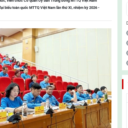
chức, viên chức Cơ quan Ủy ban Trung ương MTTQ Việt Nam
đại biểu toàn quốc MTTQ Việt Nam lần thứ XI, nhiệm kỳ 2026 -