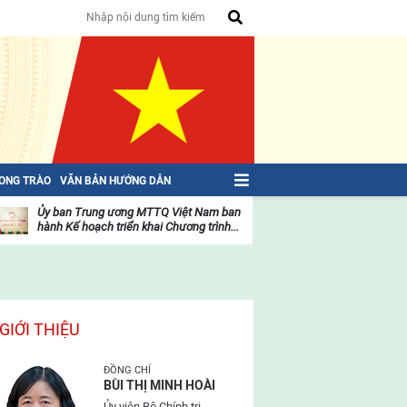
HONG TRÀO
VĂN BẢN HƯỚNG DẪN
Ủy ban Trung ương MTTQ Việt Nam ban
Toàn văn NGHỊ QU
hành Kế hoạch triển khai Chương trình...
toàn quốc Mặt trậ
oạt
Hoạt
ộng
động
ủa
của
ặt
mặt
rận
trận
GIỚI THIỆU
ĐỒNG CHÍ
BÙI THỊ MINH HOÀI
Ủy viên Bộ Chính trị,