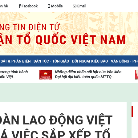
ên hệ
Facebook
Mobile
Email
 SÁT & PHẢN BIỆN
DÂN TỘC - TÔN GIÁO
ĐỐI NGOẠI KIỀU BÀO
VẬN ĐỘNG - P
hương trình hành
Những điểm nhấn nổi bật của Văn kiện
ốc Việt...
Đại hội đại biểu toàn quốc MTTQ...
Thư
H
viện
đ
video
c
m
t
OÀN LAO ĐỘNG VIỆT
 VIỆC SẮP XẾP, TỔ