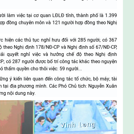
ời làm việc tại cơ quan LĐLĐ tỉnh, thành phố là 1.399
7 hợp đồng chuyên môn và 121 người hợp đồng theo Nghị
c hiện các thủ tục nghỉ hưu đối với 285 người; có 367
ộ theo Nghị định 178/NĐ-CP và Nghị định số 67/NĐ-CP,
ải quyết nghỉ việc và hưởng chế độ theo Nghị định
; có 287 người được bố trí công tác khác theo nguyện
ó thẩm quyền cho thôi việc: 59 người...
hững ý kiến liên quan đến công tác tổ chức, bộ máy; tài
àn tại địa phương mình. Các Phó Chủ tịch: Nguyễn Xuân
ng nội dung này.