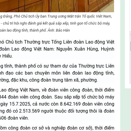
g Đảng, Phó Chủ tịch Ủy ban Trung ương Mặt trận Tổ quốc Việt Nam,
 chủ trì hội nghị đánh giá kết quả sắp xếp, tinh gọn tổ chức bộ máy,
đoàn lao động tỉnh, thành phố. Ảnh: Bảo Hân
ó Chủ tịch Thường trực Tổng Liên đoàn Lao động Việt
 đoàn Lao động Việt Nam: Nguyễn Xuân Hùng, Huỳnh
 Hiểu.
g tỉnh, thành phố có sự tham dự của Thường trực Liên
nh đạo các ban chuyên môn liên đoàn lao động tỉnh,
ường, đặc khu, công đoàn trung tâm xã, phường.
ao động Việt Nam, về đoàn viên công đoàn, thời điểm
.344 đoàn viên công đoàn. Sau sắp xếp tổ chức bộ máy
gày 15.7.2025, cả nước còn 8.642.169 đoàn viên công
ng đó có 2.513.569 người thuộc đối tượng thôi là đoàn
606 đoàn viên.
gồm công đoàn cơ sở và nghiệp đoàn cơ sở), thời điểm