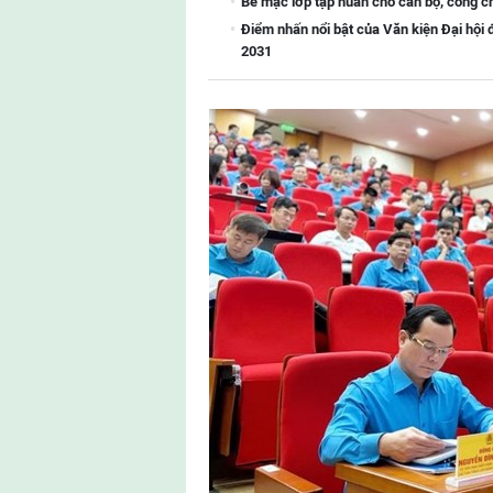
Bế mạc lớp tập huấn cho cán bộ, công 
Điểm nhấn nổi bật của Văn kiện Đại hội 
2031