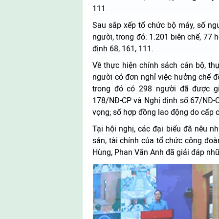
111.
Sau sắp xếp tổ chức bộ máy, số ngư
người, trong đó: 1.201 biên chế, 7
định 68, 161, 111.
Về thực hiện chính sách cán bộ, thự
người có đơn nghỉ việc hưởng chế đ
trong đó có 298 người đã được gi
178/NĐ-CP và Nghị định số 67/NĐ-CP
vọng; số hợp đồng lao động do cấp c
Tại hội nghị, các đại biểu đã nêu n
sản, tài chính của tổ chức công đo
Hùng, Phan Văn Anh đã giải đáp nhữ