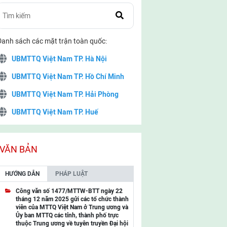
Danh sách các mặt trận toàn quốc:
UBMTTQ Việt Nam TP. Hà Nội
UBMTTQ Việt Nam TP. Hồ Chí Minh
UBMTTQ Việt Nam TP. Hải Phòng
UBMTTQ Việt Nam TP. Huế
UBMTTQ Việt Nam TP. Đà Nẵng
UBMTTQ Việt Nam TP. Cần Thơ
VĂN BẢN
UBMTTQ Việt Nam tỉnh Quảng Ninh
HƯỚNG DẪN
PHÁP LUẬT
UBMTTQ Việt Nam tỉnh Cao Bằng
Công văn số 1477/MTTW-BTT ngày 22
tháng 12 năm 2025 gửi các tổ chức thành
UBMTTQ Việt Nam tỉnh Lạng Sơn
viên của MTTQ Việt Nam ở Trung ương và
Ủy ban MTTQ các tỉnh, thành phố trực
UBMTTQ Việt Nam tỉnh Lai Châu
thuộc Trung ương về tuyên truyền Đại hội