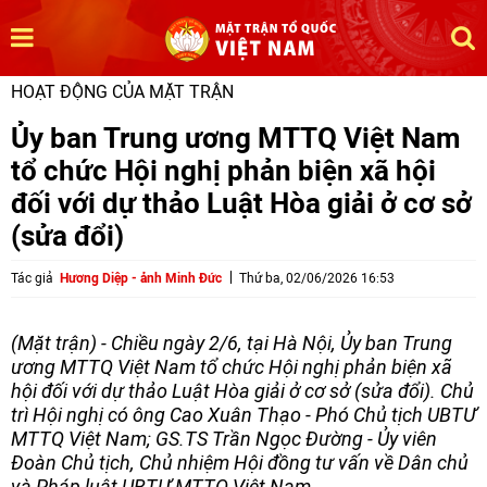
HOẠT ĐỘNG CỦA MẶT TRẬN
Ủy ban Trung ương MTTQ Việt Nam
tổ chức Hội nghị phản biện xã hội
đối với dự thảo Luật Hòa giải ở cơ sở
(sửa đổi)
Tác giả
Hương Diệp - ảnh Minh Đức
Thứ ba, 02/06/2026 16:53
(Mặt trận) - Chiều ngày 2/6, tại Hà Nội, Ủy ban Trung
ương MTTQ Việt Nam tổ chức Hội nghị phản biện xã
hội đối với dự thảo Luật Hòa giải ở cơ sở (sửa đổi). Chủ
trì Hội nghị có ông Cao Xuân Thạo - Phó Chủ tịch UBTƯ
MTTQ Việt Nam; GS.TS Trần Ngọc Đường - Ủy viên
Đoàn Chủ tịch, Chủ nhiệm Hội đồng tư vấn về Dân chủ
và Pháp luật UBTƯ MTTQ Việt Nam.