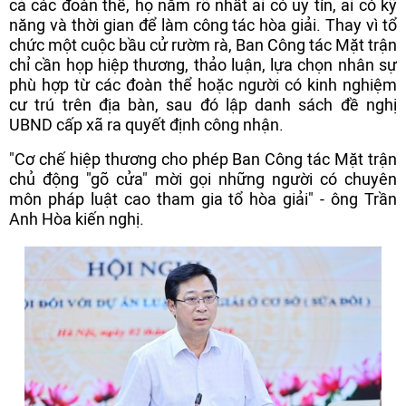
cả các đoàn thể, họ nắm rõ nhất ai có uy tín, ai có kỹ
năng và thời gian để làm công tác hòa giải. Thay vì tổ
chức một cuộc bầu cử rườm rà, Ban Công tác Mặt trận
chỉ cần họp hiệp thương, thảo luận, lựa chọn nhân sự
phù hợp từ các đoàn thể hoặc người có kinh nghiệm
cư trú trên địa bàn, sau đó lập danh sách đề nghị
UBND cấp xã ra quyết định công nhận.
"Cơ chế hiệp thương cho phép Ban Công tác Mặt trận
chủ động "gõ cửa" mời gọi những người có chuyên
môn pháp luật cao tham gia tổ hòa giải" - ông Trần
Anh Hòa kiến nghị.