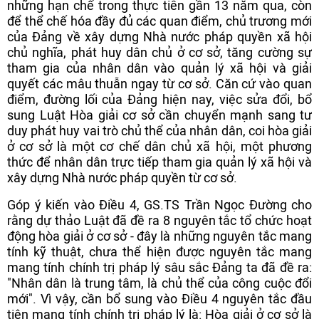
những hạn chế trong thực tiễn gần 13 năm qua, còn
để thể chế hóa đầy đủ các quan điểm, chủ trương mới
của Đảng về xây dựng Nhà nước pháp quyền xã hội
chủ nghĩa, phát huy dân chủ ở cơ sở, tăng cường sự
tham gia của nhân dân vào quản lý xã hội và giải
quyết các mâu thuẫn ngay từ cơ sở. Căn cứ vào quan
điểm, đường lối của Đảng hiện nay, việc sửa đổi, bổ
sung Luật Hòa giải cơ sở cần chuyển mạnh sang tư
duy phát huy vai trò chủ thể của nhân dân, coi hòa giải
ở cơ sở là một cơ chế dân chủ xã hội, một phương
thức để nhân dân trực tiếp tham gia quản lý xã hội và
xây dựng Nhà nước pháp quyền từ cơ sở.
Góp ý kiến vào Điều 4, GS.TS Trần Ngọc Đường cho
rằng dự thảo Luật đã đề ra 8 nguyên tắc tổ chức hoạt
động hòa giải ở cơ sở - đây là những nguyên tắc mang
tính kỹ thuật, chưa thể hiện được nguyên tắc mang
mang tính chính trị pháp lý sâu sắc Đảng ta đã đề ra:
"Nhân dân là trung tâm, là chủ thể của công cuộc đổi
mới". Vì vậy, cần bổ sung vào Điều 4 nguyên tắc đầu
tiên mang tính chính trị pháp lý là: Hòa giải ở cơ sở là