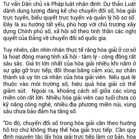
Tư vấn Dân chủ và Pháp luật nhận định: Dự thảo Luật
dành dung lượng đáng kể cho chuyển đổi số, hòa giải
trực tuyến, biểu quyết trực tuyến và quản lý hồ sơ số.
Đây là xu hướng tất yếu, phù hợp với chủ trương xây
dựng Chính phủ số, xã hội số theo tinh thần các nghị
quyết của Đảng về chuyển đổi số quốc gia.
Tuy nhiên, cần nhìn nhận thực tế rằng hòa giải ở cơ sở
là hoạt động mang tính xã hội - tâm lý - cộng đồng rất
sâu sắc. Giá trị lớn nhất của hòa giải nhiều khi nằm ở
sự gặp gỡ trực tiếp, đối thoại bằng cảm xúc, sự chân
thành và uy tín cá nhân của hòa giải viên. Nếu quá lệ
thuộc vào môi trường số, hiệu quả hòa giải có thể
giảm sút. Ngoài ra, khoảng cách số giữa các vùng
miền còn rất lớn. Nhiều hòa giải viên cao tuổi chưa có
kỹ năng công nghệ; nhiều địa phương miền núi, vùng
sâu chưa bảo đảm hạ tầng số.
“Do đó, chuyển đổi số trong hòa giải cần theo hướng
hỗ trợ chứ không thay thế hòa giải trực tiếp. Cần quy
định nguyên tắc lấy hòa giải trực tiếp làm cơ bản, hòa