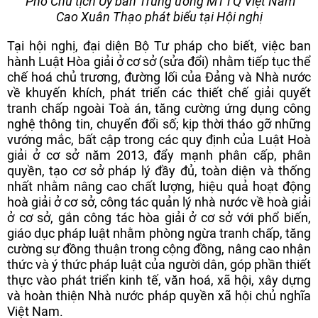
Phó Chủ tịch Ủy ban Trung ương MTTQ Việt Nam
Cao Xuân Thạo phát biểu tại Hội nghị
Tại hội nghị, đại diện Bộ Tư pháp cho biết, việc ban
hành Luật Hòa giải ở cơ sở (sửa đổi) nhằm tiếp tục thể
chế hoá chủ trương, đường lối của Đảng và Nhà nước
về khuyến khích, phát triển các thiết chế giải quyết
tranh chấp ngoài Toà án, tăng cường ứng dụng công
nghệ thông tin, chuyển đổi số; kịp thời tháo gỡ những
vướng mắc, bất cập trong các quy định của Luật Hoà
giải ở cơ sở năm 2013, đẩy mạnh phân cấp, phân
quyền, tạo cơ sở pháp lý đầy đủ, toàn diện và thống
nhất nhằm nâng cao chất lượng, hiệu quả hoạt động
hoà giải ở cơ sở, công tác quản lý nhà nước về hoà giải
ở cơ sở, gắn công tác hòa giải ở cơ sở với phổ biến,
giáo dục pháp luật nhằm phòng ngừa tranh chấp, tăng
cường sự đồng thuận trong cộng đồng, nâng cao nhận
thức và ý thức pháp luật của người dân, góp phần thiết
thực vào phát triển kinh tế, văn hoá, xã hội, xây dựng
và hoàn thiện Nhà nước pháp quyền xã hội chủ nghĩa
Việt Nam.