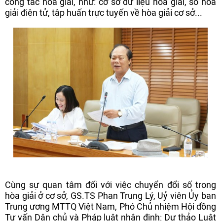
công tác hòa giải, như: cơ sở dữ liệu hòa giải, sổ hòa
giải điện tử, tập huấn trực tuyến về hòa giải cơ sở...
Cùng sự quan tâm đối với việc chuyển đổi số trong
hòa giải ở cơ sở, GS.TS Phan Trung Lý, Uỷ viên Ủy ban
Trung ương MTTQ Việt Nam, Phó Chủ nhiệm Hội đồng
Tư vấn Dân chủ và Pháp luật nhận định: Dự thảo Luật