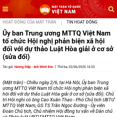
HOẠT ĐỘNG CỦA MẶT TRẬN
TIN HOẠT ĐỘNG
Ủy ban Trung ương MTTQ Việt Nam
tổ chức Hội nghị phản biện xã hội
đối với dự thảo Luật Hòa giải ở cơ sở
(sửa đổi)
Tác giả
Hương Diệp - ảnh Minh Đức
Thứ ba, 02/06/2026 16:53
(Mặt trận) - Chiều ngày 2/6, tại Hà Nội, Ủy ban Trung
ương MTTQ Việt Nam tổ chức Hội nghị phản biện xã
hội đối với dự thảo Luật Hòa giải ở cơ sở (sửa đổi). Chủ
trì Hội nghị có ông Cao Xuân Thạo - Phó Chủ tịch UBTƯ
MTTQ Việt Nam; GS.TS Trần Ngọc Đường - Ủy viên
Đoàn Chủ tịch, Chủ nhiệm Hội đồng tư vấn về Dân chủ
và Pháp luật UBTƯ MTTQ Việt Nam.