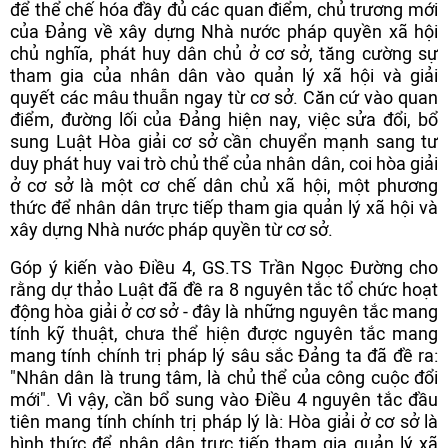
để thể chế hóa đầy đủ các quan điểm, chủ trương mới
của Đảng về xây dựng Nhà nước pháp quyền xã hội
chủ nghĩa, phát huy dân chủ ở cơ sở, tăng cường sự
tham gia của nhân dân vào quản lý xã hội và giải
quyết các mâu thuẫn ngay từ cơ sở. Căn cứ vào quan
điểm, đường lối của Đảng hiện nay, việc sửa đổi, bổ
sung Luật Hòa giải cơ sở cần chuyển mạnh sang tư
duy phát huy vai trò chủ thể của nhân dân, coi hòa giải
ở cơ sở là một cơ chế dân chủ xã hội, một phương
thức để nhân dân trực tiếp tham gia quản lý xã hội và
xây dựng Nhà nước pháp quyền từ cơ sở.
Góp ý kiến vào Điều 4, GS.TS Trần Ngọc Đường cho
rằng dự thảo Luật đã đề ra 8 nguyên tắc tổ chức hoạt
động hòa giải ở cơ sở - đây là những nguyên tắc mang
tính kỹ thuật, chưa thể hiện được nguyên tắc mang
mang tính chính trị pháp lý sâu sắc Đảng ta đã đề ra:
"Nhân dân là trung tâm, là chủ thể của công cuộc đổi
mới". Vì vậy, cần bổ sung vào Điều 4 nguyên tắc đầu
tiên mang tính chính trị pháp lý là: Hòa giải ở cơ sở là
hình thức để nhân dân trực tiếp tham gia quản lý xã