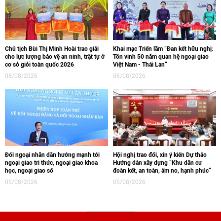
Chủ tịch Bùi Thị Minh Hoài trao giải
Khai mạc Triển lãm “Đan kết hữu nghị:
cho lực lượng bảo vệ an ninh, trật tự ở
Tôn vinh 50 năm quan hệ ngoại giao
cơ sở giỏi toàn quốc 2026
Việt Nam - Thái Lan“
08/08/2026
06/08/2026
Đối ngoại nhân dân hướng mạnh tới
Hội nghị trao đổi, xin ý kiến Dự thảo
ngoại giao tri thức, ngoại giao khoa
Hướng dẫn xây dựng “Khu dân cư
học, ngoại giao số
đoàn kết, an toàn, ấm no, hạnh phúc“
05/08/2026
05/08/2026