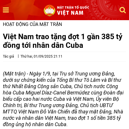
HOẠT ĐỘNG CỦA MẶT TRẬN
Việt Nam trao tặng đợt 1 gần 385 tỷ
đồng tới nhân dân Cuba
Tác giả
Thứ hai, 01/09/2025 21:11
(Mặt trận) - Ngày 1/9, tại Trụ sở Trung ương Đảng,
dưới sự chứng kiến của Tổng Bí thư Tô Lâm và Bí thư
thứ Nhất Đảng Cộng sản Cuba, Chủ tịch nước Cộng
hòa Cuba Miguel Díaz-Canel Bermúdez cùng Đoàn đại
biểu cấp cao hai nước Cuba và Việt Nam, Ủy viên Bộ
Chính trị, Bí thư Trung ương Đảng, Chủ tịch UBTƯ
MTTQ Việt Nam Đỗ Văn Chiến đã thay mặt Đảng, Nhà
nước và nhân dân Việt Nam, trao đợt 1 số tiền 385 tỷ
đồng ủng hộ nhân dân Cuba.