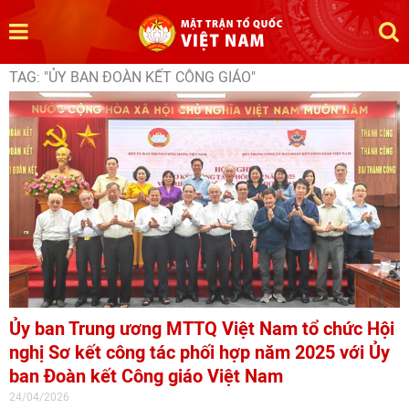
TAG: "ỦY BAN ĐOÀN KẾT CÔNG GIÁO"
Ủy ban Trung ương MTTQ Việt Nam tổ chức Hội
nghị Sơ kết công tác phối hợp năm 2025 với Ủy
ban Đoàn kết Công giáo Việt Nam
24/04/2026