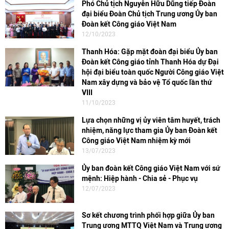
Phó Chủ tịch Nguyễn Hữu Dũng tiếp Đoàn
đại biểu Đoàn Chủ tịch Trung ương Ủy ban
Đoàn kết Công giáo Việt Nam
12/10/2023
Thanh Hóa: Gặp mặt đoàn đại biểu Ủy ban
Đoàn kết Công giáo tỉnh Thanh Hóa dự Đại
hội đại biểu toàn quốc Người Công giáo Việt
Nam xây dựng và bảo vệ Tổ quốc lần thứ
VIII
11/10/2023
Lựa chọn những vị ủy viên tâm huyết, trách
nhiệm, năng lực tham gia Ủy ban Đoàn kết
Công giáo Việt Nam nhiệm kỳ mới
13/07/2023
Ủy ban đoàn kết Công giáo Việt Nam với sứ
mệnh: Hiệp hành - Chia sẻ - Phục vụ
12/07/2023
Sơ kết chương trình phối hợp giữa Ủy ban
Trung ương MTTQ Việt Nam và Trung ương