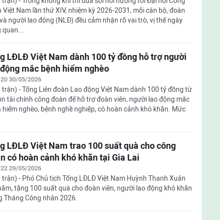
 trận) - Trong không khí thi đua sôi nổi hướng tới Đại hội Công
 Việt Nam lần thứ XIV, nhiệm kỳ 2026-2031, mỗi cán bộ, đoàn
 và người lao động (NLĐ) đều cảm nhận rõ vai trò, vị thế ngày
 quan...
g LĐLĐ Việt Nam dành 100 tỷ đồng hỗ trợ người
 động mắc bệnh hiểm nghèo
:20 30/05/2026
 trận) - Tổng Liên đoàn Lao động Việt Nam dành 100 tỷ đồng từ
n tài chính công đoàn để hỗ trợ đoàn viên, người lao động mắc
 hiểm nghèo, bệnh nghề nghiệp, có hoàn cảnh khó khăn. Mức
g LĐLĐ Việt Nam trao 100 suất quà cho công
n có hoàn cảnh khó khăn tại Gia Lai
:22 29/05/2026
 trận) - Phó Chủ tịch Tổng LĐLĐ Việt Nam Huỳnh Thanh Xuân
hăm, tặng 100 suất quà cho đoàn viên, người lao động khó khăn
g Tháng Công nhân 2026.