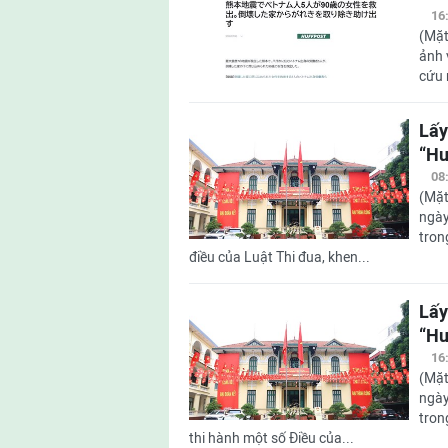
16
(Mặt
ảnh 
cứu 
Lấy
“Hu
08
(Mặt
ngày
tron
điều của Luật Thi đua, khen...
Lấy
“Hu
16
(Mặt
ngày
tron
thi hành một số Điều của...