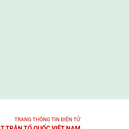
TRANG THÔNG TIN ĐIỆN TỬ­
T TRẬN TỔ QUỐC VIỆT NAM