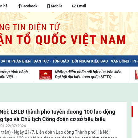
ên hệ
Facebook
Mobile
Email
 SÁT & PHẢN BIỆN
DÂN TỘC - TÔN GIÁO
ĐỐI NGOẠI KIỀU BÀO
VẬN ĐỘNG - P
hương trình hành
Những điểm nhấn nổi bật của Văn kiện
ốc Việt...
Đại hội đại biểu toàn quốc MTTQ...
Thư
H
viện
đ
video
c
m
t
Nội: LĐLĐ thành phố tuyên dương 100 lao động
g tạo và Chủ tịch Công đoàn cơ sở tiêu biểu
:01 22/07/2026
 trận) - Ngày 21/7, Liên đoàn Lao động Thành phố Hà Nội