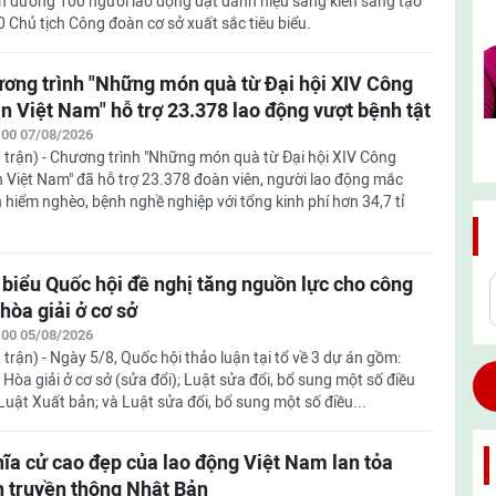
n dương 100 người lao động đạt danh hiệu sáng kiến sáng tạo
0 Chủ tịch Công đoàn cơ sở xuất sắc tiêu biểu.
ơng trình "Những món quà từ Đại hội XIV Công
n Việt Nam" hỗ trợ 23.378 lao động vượt bệnh tật
:00 07/08/2026
 trận) - Chương trình "Những món quà từ Đại hội XIV Công
 Việt Nam" đã hỗ trợ 23.378 đoàn viên, người lao động mắc
 hiểm nghèo, bệnh nghề nghiệp với tổng kinh phí hơn 34,7 tỉ
 biểu Quốc hội đề nghị tăng nguồn lực cho công
 hòa giải ở cơ sở
:00 05/08/2026
 trận) - Ngày 5/8, Quốc hội thảo luận tại tổ về 3 dự án gồm:
 Hòa giải ở cơ sở (sửa đổi); Luật sửa đổi, bổ sung một số điều
Luật Xuất bản; và Luật sửa đổi, bổ sung một số điều...
ĩa cử cao đẹp của lao động Việt Nam lan tỏa
n truyền thông Nhật Bản