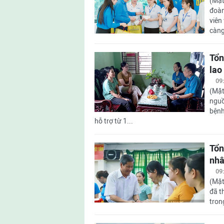
(Mặt
đoàn
viên
càng
Tổn
lao
09
(Mặt
nguồ
bệnh
hỗ trợ từ 1...
Tổn
nhâ
09
(Mặt
đã t
tron