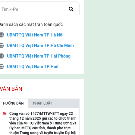
Danh sách các mặt trận toàn quốc:
UBMTTQ Việt Nam TP. Hà Nội
UBMTTQ Việt Nam TP. Hồ Chí Minh
UBMTTQ Việt Nam TP. Hải Phòng
UBMTTQ Việt Nam TP. Huế
UBMTTQ Việt Nam TP. Đà Nẵng
UBMTTQ Việt Nam TP. Cần Thơ
VĂN BẢN
UBMTTQ Việt Nam tỉnh Quảng Ninh
HƯỚNG DẪN
PHÁP LUẬT
UBMTTQ Việt Nam tỉnh Cao Bằng
Công văn số 1477/MTTW-BTT ngày 22
tháng 12 năm 2025 gửi các tổ chức thành
UBMTTQ Việt Nam tỉnh Lạng Sơn
viên của MTTQ Việt Nam ở Trung ương và
Ủy ban MTTQ các tỉnh, thành phố trực
UBMTTQ Việt Nam tỉnh Lai Châu
thuộc Trung ương về tuyên truyền Đại hội