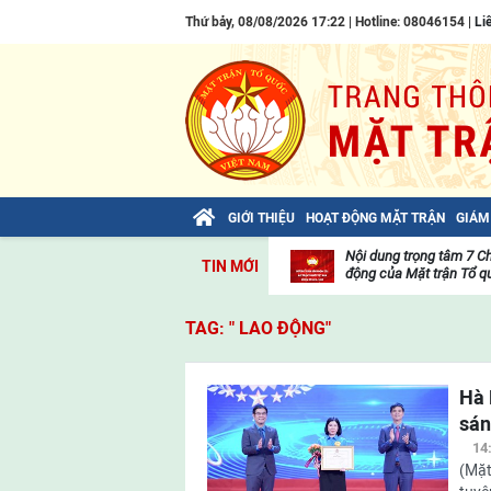
Thứ bảy, 08/08/2026 17:22 | Hotline: 08046154 |
Li
GIỚI THIỆU
HOẠT ĐỘNG MẶT TRẬN
GIÁM
Bài viết của Tổng Bí thư Tô Lâm: TIẾN
Nội dung trọng tâm 7 C
TIN MỚI
LÊN! TOÀN THẮNG ẮT VỀ TA!
động của Mặt trận Tổ qu
Thư
viện
TAG: " LAO ĐỘNG"
video
Hà 
sán
14
(Mặt