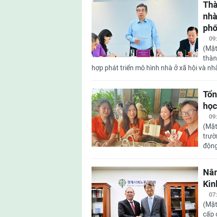
Thà
nhà
ph
09
(Mặt
thàn
hợp phát triển mô hình nhà ở xã hội và nhà
Tổn
học
09
(Mặt
trườ
động
Nân
Kin
07
(Mặt
cấp 