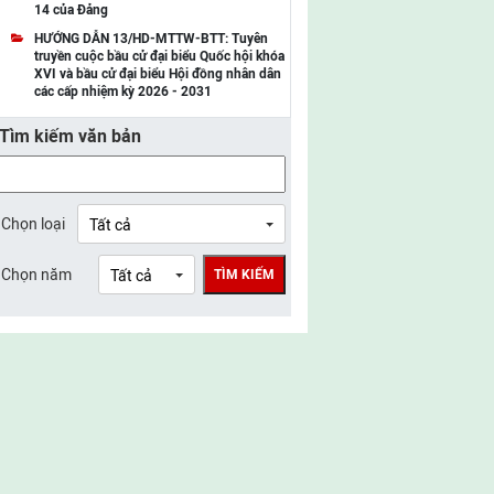
14 của Đảng
UBMTTQ Việt Nam tỉnh Điện Biên
HƯỚNG DẪN 13/HD-MTTW-BTT: Tuyên
truyền cuộc bầu cử đại biểu Quốc hội khóa
UBMTTQ Việt Nam tỉnh Sơn La
XVI và bầu cử đại biểu Hội đồng nhân dân
các cấp nhiệm kỳ 2026 - 2031
UBMTTQ Việt Nam tỉnh Thanh Hóa
Tìm kiếm văn bản
UBMTTQ Việt Nam tỉnh Nghệ An
UBMTTQ Việt Nam tỉnh Hà Tĩnh
UBMTTQ Việt Nam tỉnh Tuyên Quang
Chọn loại
UBMTTQ Việt Nam tỉnh Lào Cai
Chọn năm
TÌM KIẾM
UBMTTQ Việt Nam tỉnh Thái Nguyên
UBMTTQ Việt Nam tỉnh Phú Thọ
UBMTTQ Việt Nam tỉnh Bắc Ninh
UBMTTQ Việt Nam tỉnh Hưng Yên
UBMTTQ Việt Nam tỉnh Ninh Bình
UBMTTQ Việt Nam tỉnh Quảng Trị