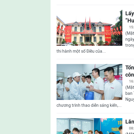
Lấy
“Hu
15
(Mặt
ngày
tron
thi hành một số Điều của...
Tổn
côn
16
(Mặt
ban 
Nguy
chương trình thao diễn sáng kiến,...
Lắn
08