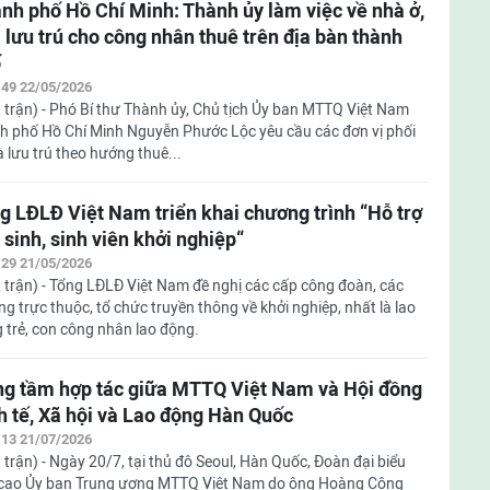
nh phố Hồ Chí Minh: Thành ủy làm việc về nhà ở,
 lưu trú cho công nhân thuê trên địa bàn thành
ố
:49 22/05/2026
 trận) - Phó Bí thư Thành ủy, Chủ tịch Ủy ban MTTQ Việt Nam
h phố Hồ Chí Minh Nguyễn Phước Lộc yêu cầu các đơn vị phối
 lưu trú theo hướng thuê...
g LĐLĐ Việt Nam triển khai chương trình “Hỗ trợ
 sinh, sinh viên khởi nghiệp“
:29 21/05/2026
 trận) - Tổng LĐLĐ Việt Nam đề nghị các cấp công đoàn, các
ng trực thuộc, tổ chức truyền thông về khởi nghiệp, nhất là lao
 trẻ, con công nhân lao động.
g tầm hợp tác giữa MTTQ Việt Nam và Hội đồng
h tế, Xã hội và Lao động Hàn Quốc
:13 21/07/2026
 trận) - Ngày 20/7, tại thủ đô Seoul, Hàn Quốc, Đoàn đại biểu
cao Ủy ban Trung ương MTTQ Việt Nam do ông Hoàng Công