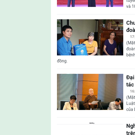
tuyê
và 1
Chư
đoà
17
(Mặt
đoàn
bệnh
đồng.
Đại
tác
16
(Mặt
Luật
của 
Ngh
trê