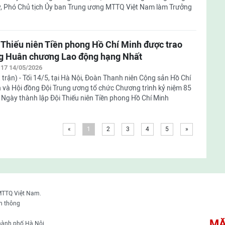
, Phó Chủ tịch Ủy ban Trung ương MTTQ Việt Nam làm Trưởng
 Thiếu niên Tiền phong Hồ Chí Minh được trao
g Huân chương Lao động hạng Nhất
:17 14/05/2026
 trận) - Tối 14/5, tại Hà Nội, Đoàn Thanh niên Cộng sản Hồ Chí
 và Hội đồng Đội Trung ương tổ chức Chương trình kỷ niệm 85
Ngày thành lập Đội Thiếu niên Tiền phong Hồ Chí Minh
«
1
2
3
4
5
»
MTTQ Việt Nam.
n thông
MẶ
thành phố Hà Nội