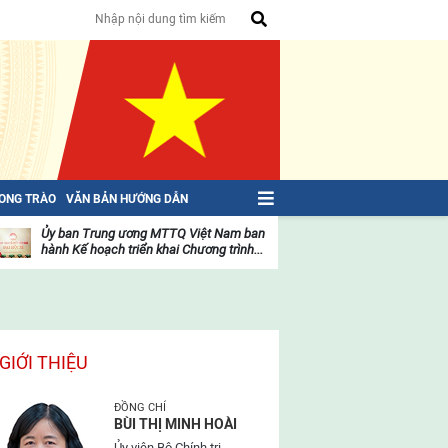
HONG TRÀO
VĂN BẢN HƯỚNG DẪN
Ủy ban Trung ương MTTQ Việt Nam ban
Toàn văn NGHỊ QU
hành Kế hoạch triển khai Chương trình...
toàn quốc Mặt trậ
oạt
Hoạt
ộng
động
ủa
của
ặt
mặt
rận
trận
GIỚI THIỆU
ĐỒNG CHÍ
BÙI THỊ MINH HOÀI
Ủy viên Bộ Chính trị,