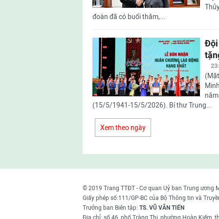
Thủy
đoàn đã có buổi thăm,...
Đội
tặn
23
(Mặt
Minh
năm 
(15/5/1941-15/5/2026). Bí thư Trung...
Xem theo ngày
© 2019 Trang TTĐT - Cơ quan Uỷ ban Trung ương 
Giấy phép số:111/GP-BC của Bộ Thông tin và Truyề
Trưởng ban Biên tập:
TS. VŨ VĂN TIẾN
Địa chỉ: số 46, phố Tràng Thi, phường Hoàn Kiếm, 