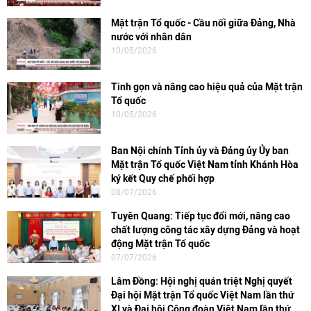
Mặt trận Tổ quốc - Cầu nối giữa Đảng, Nhà
nước với nhân dân
10/05/2026
Tinh gọn và nâng cao hiệu quả của Mặt trận
Tổ quốc
10/05/2026
Ban Nội chính Tỉnh ủy và Đảng ủy Ủy ban
Mặt trận Tổ quốc Việt Nam tỉnh Khánh Hòa
ký kết Quy chế phối hợp
08/07/2026
Tuyên Quang: Tiếp tục đổi mới, nâng cao
chất lượng công tác xây dựng Đảng và hoạt
động Mặt trận Tổ quốc
07/07/2026
Lâm Đồng: Hội nghị quán triệt Nghị quyết
Đại hội Mặt trận Tổ quốc Việt Nam lần thứ
XI và Đại hội Công đoàn Việt Nam lần thứ