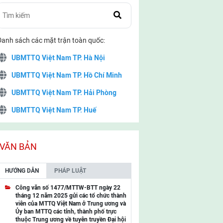
Danh sách các mặt trận toàn quốc:
UBMTTQ Việt Nam TP. Hà Nội
UBMTTQ Việt Nam TP. Hồ Chí Minh
UBMTTQ Việt Nam TP. Hải Phòng
UBMTTQ Việt Nam TP. Huế
UBMTTQ Việt Nam TP. Đà Nẵng
UBMTTQ Việt Nam TP. Cần Thơ
VĂN BẢN
UBMTTQ Việt Nam tỉnh Quảng Ninh
HƯỚNG DẪN
PHÁP LUẬT
UBMTTQ Việt Nam tỉnh Cao Bằng
Công văn số 1477/MTTW-BTT ngày 22
tháng 12 năm 2025 gửi các tổ chức thành
UBMTTQ Việt Nam tỉnh Lạng Sơn
viên của MTTQ Việt Nam ở Trung ương và
Ủy ban MTTQ các tỉnh, thành phố trực
UBMTTQ Việt Nam tỉnh Lai Châu
thuộc Trung ương về tuyên truyền Đại hội