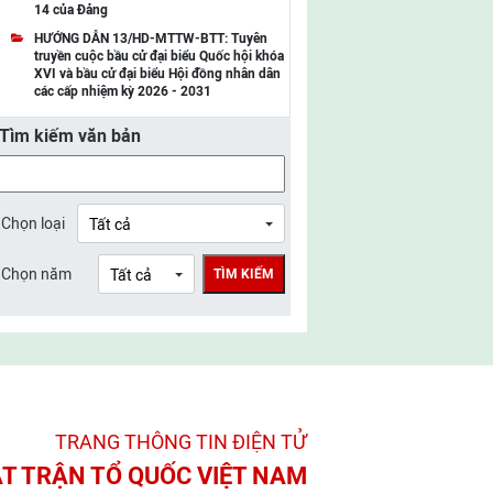
14 của Đảng
UBMTTQ Việt Nam tỉnh Điện Biên
HƯỚNG DẪN 13/HD-MTTW-BTT: Tuyên
truyền cuộc bầu cử đại biểu Quốc hội khóa
UBMTTQ Việt Nam tỉnh Sơn La
XVI và bầu cử đại biểu Hội đồng nhân dân
các cấp nhiệm kỳ 2026 - 2031
UBMTTQ Việt Nam tỉnh Thanh Hóa
Tìm kiếm văn bản
UBMTTQ Việt Nam tỉnh Nghệ An
UBMTTQ Việt Nam tỉnh Hà Tĩnh
UBMTTQ Việt Nam tỉnh Tuyên Quang
Chọn loại
UBMTTQ Việt Nam tỉnh Lào Cai
Chọn năm
TÌM KIẾM
UBMTTQ Việt Nam tỉnh Thái Nguyên
UBMTTQ Việt Nam tỉnh Phú Thọ
UBMTTQ Việt Nam tỉnh Bắc Ninh
UBMTTQ Việt Nam tỉnh Hưng Yên
TRANG THÔNG TIN ĐIỆN TỬ­
UBMTTQ Việt Nam tỉnh Ninh Bình
T TRẬN TỔ QUỐC VIỆT NAM
UBMTTQ Việt Nam tỉnh Quảng Trị