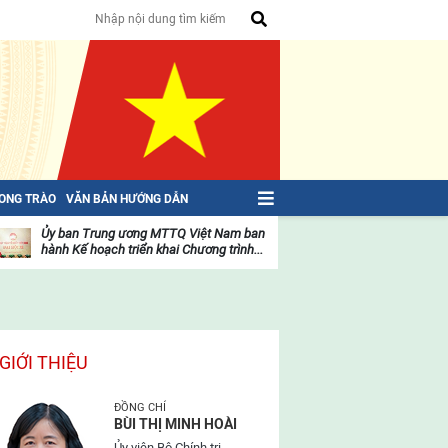
HONG TRÀO
VĂN BẢN HƯỚNG DẪN
Ủy ban Trung ương MTTQ Việt Nam ban
Toàn văn NGHỊ QU
hành Kế hoạch triển khai Chương trình...
toàn quốc Mặt trậ
oạt
Hoạt
ộng
động
ủa
của
ặt
mặt
rận
trận
GIỚI THIỆU
ĐỒNG CHÍ
BÙI THỊ MINH HOÀI
Ủy viên Bộ Chính trị,