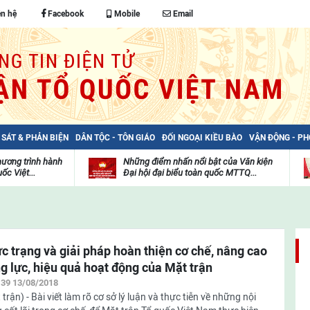
ên hệ
Facebook
Mobile
Email
 SÁT & PHẢN BIỆN
DÂN TỘC - TÔN GIÁO
ĐỐI NGOẠI KIỀU BÀO
VẬN ĐỘNG - P
hương trình hành
Những điểm nhấn nổi bật của Văn kiện
ốc Việt...
Đại hội đại biểu toàn quốc MTTQ...
Thư
H
viện
đ
video
c
m
t
c trạng và giải pháp hoàn thiện cơ chế, nâng cao
g lực, hiệu quả hoạt động của Mặt trận
:39 13/08/2018
 trận) - Bài viết làm rõ cơ sở lý luận và thực tiễn về những nội