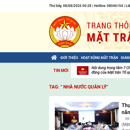
Thứ bảy, 08/08/2026 00:28 | Hotline: 08046154 |
Li
GIỚI THIỆU
HOẠT ĐỘNG MẶT TRẬN
GIÁM
Bài viết của Tổng Bí thư Tô Lâm: TIẾN
Nội dung trọng tâm 7 C
TIN MỚI
LÊN! TOÀN THẮNG ẮT VỀ TA!
động của Mặt trận Tổ qu
Thư
viện
TAG: " NHÀ NƯỚC QUẢN LÝ"
video
Thự
năn
08
(Mặt