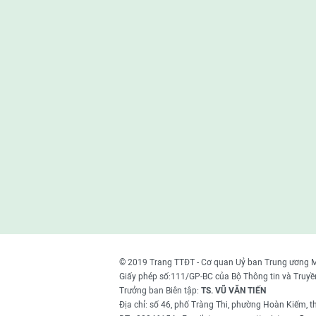
© 2019 Trang TTĐT - Cơ quan Uỷ ban Trung ương 
Giấy phép số:111/GP-BC của Bộ Thông tin và Truyề
Trưởng ban Biên tập:
TS. VŨ VĂN TIẾN
Địa chỉ: số 46, phố Tràng Thi, phường Hoàn Kiếm, 