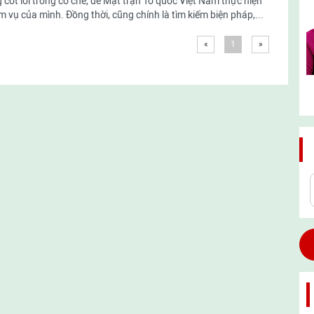
 cốt lõi trong cơ chế, để Mặt trận Tổ quốc Việt Nam thực hiện
m vụ của mình. Đồng thời, cũng chính là tìm kiếm biện pháp,...
«
1
»