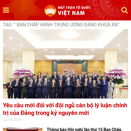
TAG: " BAN CHẤP HÀNH TRUNG ƯƠNG ĐẢNG KHOÁ XIII"
Yêu cầu mới đối với đội ngũ cán bộ lý luận chính
trị của Đảng trong kỷ nguyên mới
03/04/2026
Thông báo Hội nghị lần thứ 15 Ban Chấp