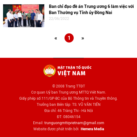
Ban chỉ đạo đề án Trung ương 6 làm việc với
Ban Thường vụ Tỉnh ủy Đồng Nai
22/06/2022
«
1
»
© 2008 Trang TTĐT
Cơ quan Uỷ ban Trung ương MTTQ Việt Nam.
Giấy phép số:111/GP-BC của Bộ Thông tin và Truyền thông.
Trưởng ban Biên tập: TS. VŨ VĂN TIẾN
Địa chỉ: 46 Tràng Thi - Hà Nội
ĐT: 08046154
Email:
trunguongmttqvietnam@gmail.com
Website được phát triển bởi
Hemera Media