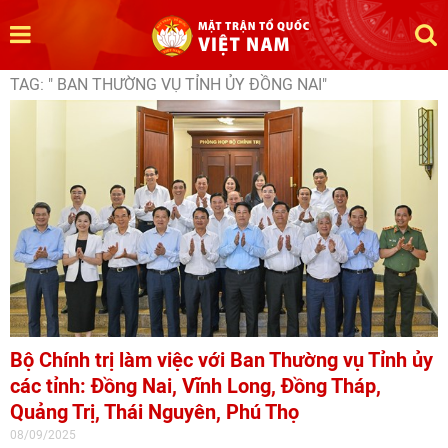
TAG: " BAN THƯỜNG VỤ TỈNH ỦY ĐỒNG NAI"
Bộ Chính trị làm việc với Ban Thường vụ Tỉnh ủy
các tỉnh: Đồng Nai, Vĩnh Long, Đồng Tháp,
Quảng Trị, Thái Nguyên, Phú Thọ
08/09/2025