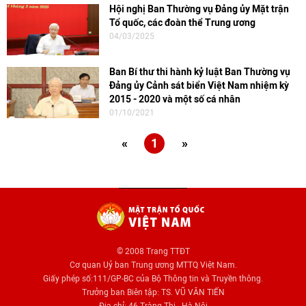
Hội nghị Ban Thường vụ Đảng ủy Mặt trận
Tổ quốc, các đoàn thể Trung ương
04/03/2025
Ban Bí thư thi hành kỷ luật Ban Thường vụ
Đảng ủy Cảnh sát biển Việt Nam nhiệm kỳ
2015 - 2020 và một số cá nhân
01/10/2021
«
1
»
© 2008 Trang TTĐT
Cơ quan Uỷ ban Trung ương MTTQ Việt Nam.
Giấy phép số:111/GP-BC của Bộ Thông tin và Truyền thông.
Trưởng ban Biên tập: TS. VŨ VĂN TIẾN