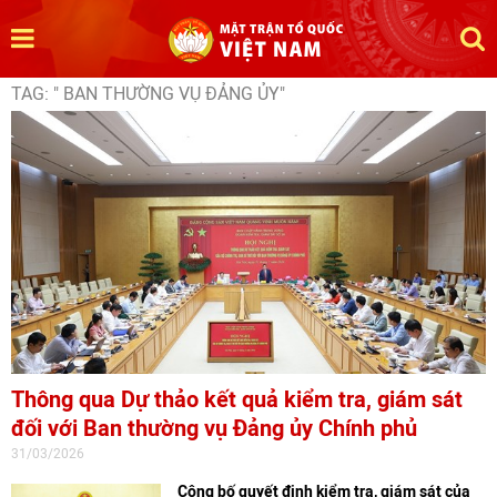
TAG: " BAN THƯỜNG VỤ ĐẢNG ỦY"
Thông qua Dự thảo kết quả kiểm tra, giám sát
đối với Ban thường vụ Đảng ủy Chính phủ
31/03/2026
Công bố quyết định kiểm tra, giám sát của