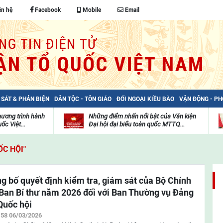
ên hệ
Facebook
Mobile
Email
 SÁT & PHẢN BIỆN
DÂN TỘC - TÔN GIÁO
ĐỐI NGOẠI KIỀU BÀO
VẬN ĐỘNG - P
hương trình hành
Những điểm nhấn nổi bật của Văn kiện
ốc Việt...
Đại hội đại biểu toàn quốc MTTQ...
Thư
H
viện
đ
C HỘI"
video
c
m
t
g bố quyết định kiểm tra, giám sát của Bộ Chính
, Ban Bí thư năm 2026 đối với Ban Thường vụ Đảng
Quốc hội
:58 06/03/2026