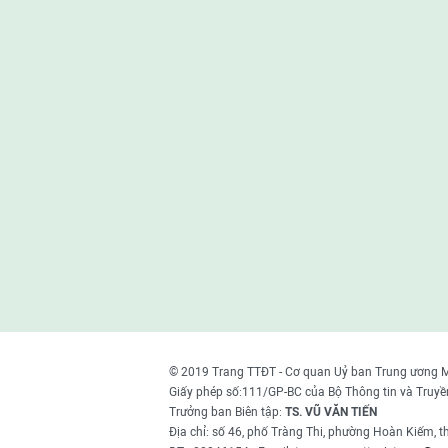
© 2019 Trang TTĐT - Cơ quan Uỷ ban Trung ương 
Giấy phép số:111/GP-BC của Bộ Thông tin và Truyề
Trưởng ban Biên tập:
TS. VŨ VĂN TIẾN
Địa chỉ: số 46, phố Tràng Thi, phường Hoàn Kiếm, 