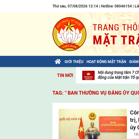
Thứ sáu, 07/08/2026 12:14 | Hotline: 08046154 |
Li
GIỚI THIỆU
HOẠT ĐỘNG MẶT TRẬN
GIÁM
Bài viết của Tổng Bí thư Tô Lâm: TIẾN
Nội dung trọng tâm 7 C
TIN MỚI
LÊN! TOÀN THẮNG ẮT VỀ TA!
động của Mặt trận Tổ qu
Thư
viện
TAG: " BAN THƯỜNG VỤ ĐẢNG ỦY QUỐ
video
Côn
trị
ủy 
18