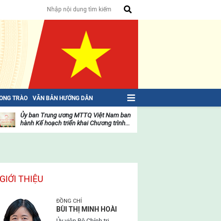
HONG TRÀO
VĂN BẢN HƯỚNG DẪN
Ủy ban Trung ương MTTQ Việt Nam ban
Toàn văn NGHỊ QU
hành Kế hoạch triển khai Chương trình...
toàn quốc Mặt trậ
oạt
Hoạt
ộng
động
ủa
của
ặt
mặt
rận
trận
GIỚI THIỆU
ĐỒNG CHÍ
BÙI THỊ MINH HOÀI
Ủy viên Bộ Chính trị,