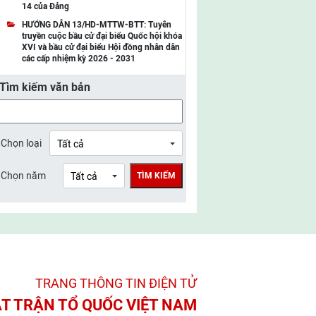
14 của Đảng
UBMTTQ Việt Nam tỉnh Điện Biên
HƯỚNG DẪN 13/HD-MTTW-BTT: Tuyên
truyền cuộc bầu cử đại biểu Quốc hội khóa
UBMTTQ Việt Nam tỉnh Sơn La
XVI và bầu cử đại biểu Hội đồng nhân dân
các cấp nhiệm kỳ 2026 - 2031
UBMTTQ Việt Nam tỉnh Thanh Hóa
Tìm kiếm văn bản
UBMTTQ Việt Nam tỉnh Nghệ An
UBMTTQ Việt Nam tỉnh Hà Tĩnh
UBMTTQ Việt Nam tỉnh Tuyên Quang
Chọn loại
UBMTTQ Việt Nam tỉnh Lào Cai
Chọn năm
TÌM KIẾM
UBMTTQ Việt Nam tỉnh Thái Nguyên
UBMTTQ Việt Nam tỉnh Phú Thọ
UBMTTQ Việt Nam tỉnh Bắc Ninh
UBMTTQ Việt Nam tỉnh Hưng Yên
TRANG THÔNG TIN ĐIỆN TỬ­
UBMTTQ Việt Nam tỉnh Ninh Bình
T TRẬN TỔ QUỐC VIỆT NAM
UBMTTQ Việt Nam tỉnh Quảng Trị