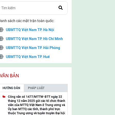
Danh sách các mặt trận toàn quốc:
UBMTTQ Việt Nam TP. Hà Nội
UBMTTQ Việt Nam TP. Hồ Chí Minh
UBMTTQ Việt Nam TP. Hải Phòng
UBMTTQ Việt Nam TP. Huế
UBMTTQ Việt Nam TP. Đà Nẵng
UBMTTQ Việt Nam TP. Cần Thơ
VĂN BẢN
UBMTTQ Việt Nam tỉnh Quảng Ninh
HƯỚNG DẪN
PHÁP LUẬT
UBMTTQ Việt Nam tỉnh Cao Bằng
Công văn số 1477/MTTW-BTT ngày 22
tháng 12 năm 2025 gửi các tổ chức thành
UBMTTQ Việt Nam tỉnh Lạng Sơn
viên của MTTQ Việt Nam ở Trung ương và
Ủy ban MTTQ các tỉnh, thành phố trực
UBMTTQ Việt Nam tỉnh Lai Châu
thuộc Trung ương về tuyên truyền Đại hội