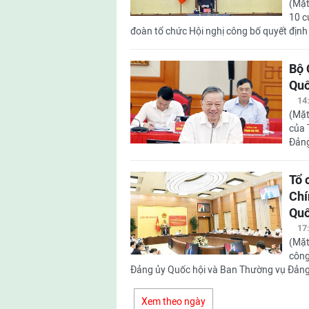
(Mặt
10 c
đoàn tổ chức Hội nghị công bố quyết định 
Bộ 
Quố
14
(Mặt
của 
Đảng
Tổ 
Chí
Quố
17
(Mặt
công
Đảng ủy Quốc hội và Ban Thường vụ Đảng ủ
Xem theo ngày