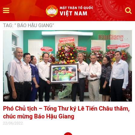
TAG: " BÁO HẬU GIANG"
Phó Chủ tịch – Tổng Thư ký Lê Tiến Châu thăm,
chúc mừng Báo Hậu Giang
22/06/2022