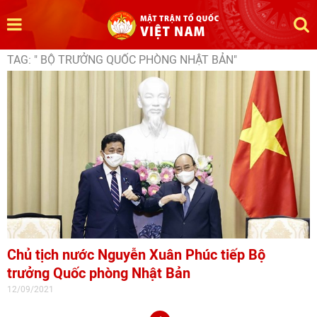
TAG: " BỘ TRƯỞNG QUỐC PHÒNG NHẬT BẢN"
Chủ tịch nước Nguyễn Xuân Phúc tiếp Bộ
trưởng Quốc phòng Nhật Bản
12/09/2021