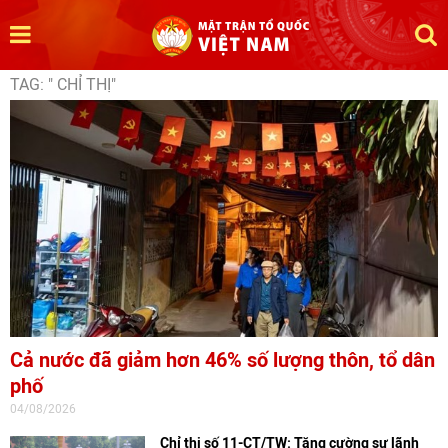
TAG: " CHỈ THỊ"
Cả nước đã giảm hơn 46% số lượng thôn, tổ dân
phố
04/08/2026
Chỉ thị số 11-CT/TW: Tăng cường sự lãnh