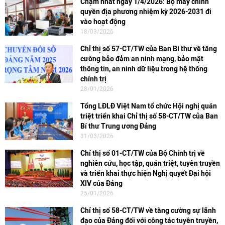
Chậm nhất ngày 1/4/2026: Bộ máy chính
quyền địa phương nhiệm kỳ 2026-2031 đi
vào hoạt động
18/03/2026
Chỉ thị số 57-CT/TW của Ban Bí thư về tăng
cường bảo đảm an ninh mạng, bảo mật
thông tin, an ninh dữ liệu trong hệ thống
chính trị
28/01/2026
Tổng LĐLĐ Việt Nam tổ chức Hội nghị quán
triệt triển khai Chỉ thị số 58-CT/TW của Ban
Bí thư Trung ương Đảng
31/03/2026
Chỉ thị số 01-CT/TW của Bộ Chính trị về
nghiên cứu, học tập, quán triệt, tuyên truyền
và triển khai thực hiện Nghị quyết Đại hội
XIV của Đảng
25/01/2026
Chỉ thị số 58-CT/TW về tăng cường sự lãnh
đạo của Đảng đối với công tác tuyên truyền,