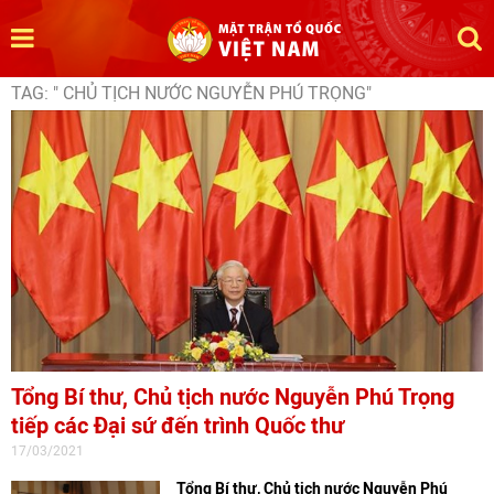
TAG: " CHỦ TỊCH NƯỚC NGUYỄN PHÚ TRỌNG"
Tổng Bí thư, Chủ tịch nước Nguyễn Phú Trọng
tiếp các Đại sứ đến trình Quốc thư
17/03/2021
Tổng Bí thư, Chủ tịch nước Nguyễn Phú