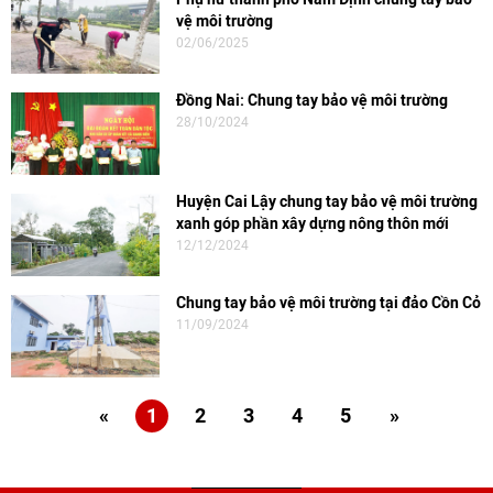
vệ môi trường
02/06/2025
Đồng Nai: Chung tay bảo vệ môi trường
28/10/2024
Huyện Cai Lậy chung tay bảo vệ môi trường
xanh góp phần xây dựng nông thôn mới
12/12/2024
Chung tay bảo vệ môi trường tại đảo Cồn Cỏ
11/09/2024
«
1
2
3
4
5
»