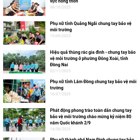
vực nông thôn
06/10/2025
Phụ nữ tỉnh Quảng Ngãi chung tay bảo vệ
môi trường
15/09/2025
Hiệu quả thùng rác gia đình - chung tay bảo
vệ môi trường ở phường Đông Xoài, tỉnh
Đồng Nai
02/11/2025
Phụ nữ tỉnh Lâm Đồng chung tay bảo vệ môi
trường
16/07/2025
Phát động phong trào toàn dân chung tay
bảo vệ môi trường chào mừng kỷ niệm 80
năm Quốc khánh 2/9
14/08/2025
Phụ nữ thành phố Nam Định chung tay bảo