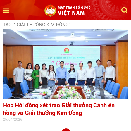
TAG: " GIẢI THƯỞNG KIM ĐỒNG"
Họp Hội đồng xét trao Giải thưởng Cánh én
hồng và Giải thưởng Kim Đồng
25/04/2026