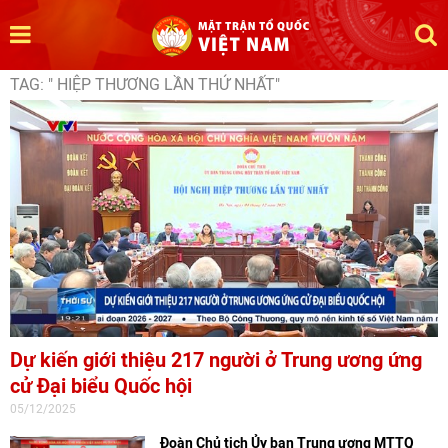
TAG: " HIỆP THƯƠNG LẦN THỨ NHẤT"
Dự kiến giới thiệu 217 người ở Trung ương ứng
cử Đại biểu Quốc hội
05/12/2025
Đoàn Chủ tịch Ủy ban Trung ương MTTQ