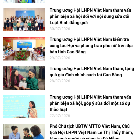
Trung ương Hội LHPN Việt Nam tham vấn
phản biện xã hội đối với nội dung sửa đổi
Luật Bình đẳng giới
30/07/2026
Trung ương Hội LHPN Việt Nam kiểm tra
công tác Hội và phong trào phụ nữ trên địa
bàn tỉnh Cao Bằng
29/07/2026
Trung ương Hội LHPN Việt Nam thăm, tặng
quà gia đình chính sách tại Cao Bằng
28/07/2026
Trung ương Hội LHPN Việt Nam tham vấn
phản biện xã hội, góp ý sửa đổi một số dự
thảo luật
22/07/2026
Phó Chủ tịch UBTW MTTQ Việt Nam, Chủ
tịch Hội LHPN Việt Nam Lê Thị Thủy thăm,
tặng quà người có công tại Đà Nẵng